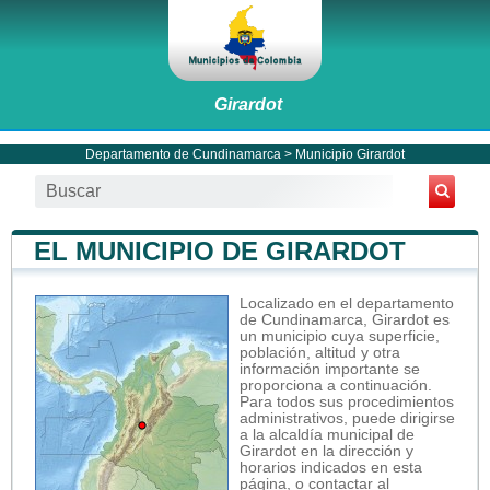
Girardot
Departamento de Cundinamarca
>
Municipio Girardot
EL MUNICIPIO DE GIRARDOT
Localizado en el departamento
de Cundinamarca, Girardot es
un municipio cuya superficie,
población, altitud y otra
información importante se
proporciona a continuación.
Para todos sus procedimientos
administrativos, puede dirigirse
a la alcaldía municipal de
Girardot en la dirección y
horarios indicados en esta
página, o contactar al