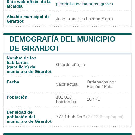
Sitio web oficial de la
girardot-cundinamarca.gov.co
alcaldía
Alcalde municipal de
José Francisco Lozano Sierra
Girardot
DEMOGRAFÍA DEL MUNICIPIO
DE GIRARDOT
Nombre de los
habitantes
Girardoteño, -a
(gentilicio) del
municipio de Girardot
Fecha
Ordenados por
Valor actual
Región / País
Población
101 018
10 / 71
habitantes
Densidad de
población del
777,1 hab./km²
(2 012,6 pop/sq mi)
municipio de Girardot