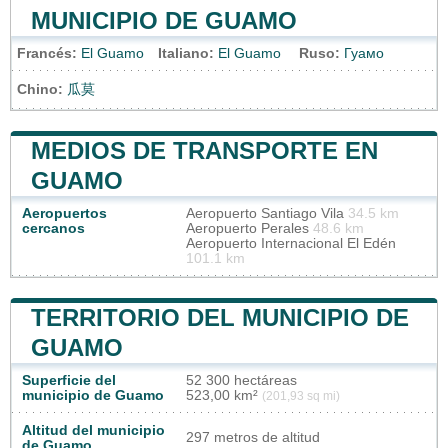
MUNICIPIO DE GUAMO
Francés:
El Guamo
Italiano:
El Guamo
Ruso:
Гуамо
Chino:
瓜莫
MEDIOS DE TRANSPORTE EN
GUAMO
Aeropuertos
Aeropuerto Santiago Vila
34.5 km
cercanos
Aeropuerto Perales
48.6 km
Aeropuerto Internacional El Edén
101.1 km
TERRITORIO DEL MUNICIPIO DE
GUAMO
Superficie del
52 300 hectáreas
municipio de Guamo
523,00 km²
(201,93 sq mi)
Altitud del municipio
297 metros de altitud
de Guamo