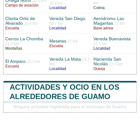
Ortega North
20.3 km
20.4 km
km
Campo de aviación
Localidad
Colina
Clarita Ortiz de
Vereda San Diego
Aeródromo Las
Alvarado
Magaritas
20.6 km
20.7 km
21 km
Escuela
Localidad
Base aérea
Cerros La Chomba
Vereda Buenavista
Mesetas
22 km
21.2 km
22.1 km
Escuela
Montañas
Localidad
Vereda La Mata
Hacienda San
22.3
El Amparo
22.3 km
Nicolás
km
22.3 km
Escuela
Localidad
Granja
ACTIVIDADES Y OCIO EN LOS
ALREDEDORES DE GUAMO
Ninguna actividad registrada para el municipio de Guamo