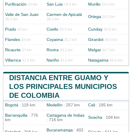
Purificación
San Luis
Murillo
18 km
19.6 km
24.2 km
Valle de San Juan
Carmen de Apicalá
Ortega
29.3 km
26.2 km
28.3 km
Prado
Coello
Cunday
30 km
30.5 km
30.8 km
Flandes
Coyaima
Girardot
34 km
35.2 km
36.6 km
Ricaurte
Rovira
Melgar
37 km
39.2 km
40.7 km
Villarrica
Nariño
Natagaima
41.5 km
45.2 km
46.9 km
DISTANCIA ENTRE GUAMO Y
LOS PRINCIPALES MUNICIPIOS
DE COLOMBIA
Bogotá
: 118 km
Medellín
: 257 km
Cali
: 185 km
Barranquilla
: 776
Cartagena de Indias
Soacha
: 104 km
km
: 716 km
Bucaramanga
: 402