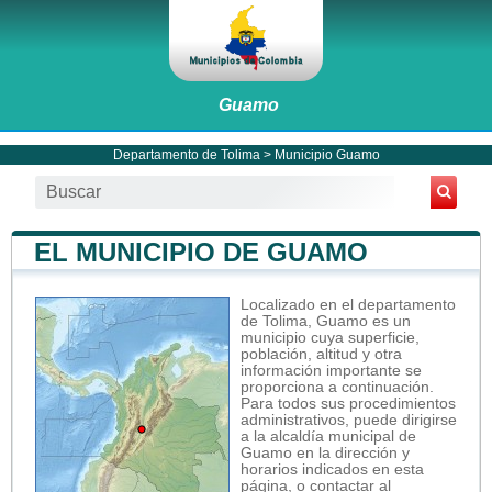
Guamo
Departamento de Tolima
>
Municipio Guamo
EL MUNICIPIO DE GUAMO
Localizado en el departamento
de Tolima, Guamo es un
municipio cuya superficie,
población, altitud y otra
información importante se
proporciona a continuación.
Para todos sus procedimientos
administrativos, puede dirigirse
a la alcaldía municipal de
Guamo en la dirección y
horarios indicados en esta
página, o contactar al