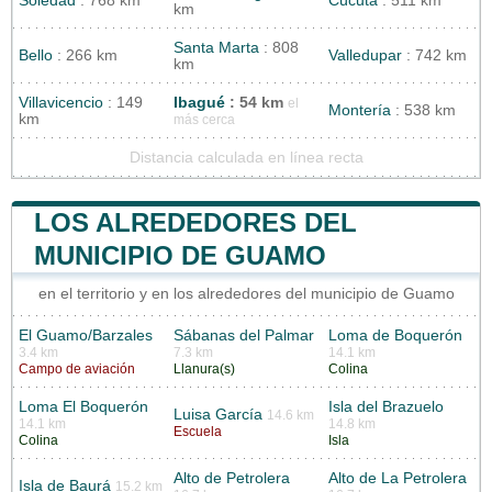
Soledad
: 768 km
Cúcuta
: 511 km
km
Santa Marta
: 808
Bello
: 266 km
Valledupar
: 742 km
km
Villavicencio
: 149
Ibagué
: 54 km
el
Montería
: 538 km
km
más cerca
Distancia calculada en línea recta
LOS ALREDEDORES DEL
MUNICIPIO DE GUAMO
en el territorio y en los alrededores del municipio de Guamo
El Guamo/Barzales
Sábanas del Palmar
Loma de Boquerón
3.4 km
7.3 km
14.1 km
Campo de aviación
Llanura(s)
Colina
Loma El Boquerón
Isla del Brazuelo
Luisa García
14.6 km
14.1 km
14.8 km
Escuela
Colina
Isla
Alto de Petrolera
Alto de La Petrolera
Isla de Baurá
15.2 km