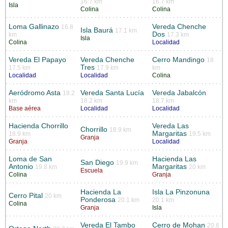
16.7 km
16.7 km
Isla
Colina
Colina
Loma Gallinazo
Vereda Chenche
16.8
Isla Baurá
17.1 km
Dos
km
17.3 km
Isla
Colina
Localidad
Vereda El Papayo
Vereda Chenche
Cerro Mandingo
18
Tres
17.5 km
17.9 km
km
Localidad
Localidad
Colina
Aeródromo Asta
Vereda Santa Lucía
Vereda Jabalcón
18.2
km
18.2 km
18.7 km
Base aérea
Localidad
Localidad
Hacienda Chorrillo
Vereda Las
Chorrillo
18.9 km
Margaritas
18.9 km
19.5 km
Granja
Granja
Localidad
Loma de San
Hacienda Las
San Diego
19.9 km
Antonio
Margaritas
19.8 km
20 km
Escuela
Colina
Granja
Hacienda La
Isla La Pinzonuna
Cerro Pital
20 km
Ponderosa
20.1 km
20.1 km
Colina
Granja
Isla
Vereda El Tambo
Cerro de Mohan
20.6