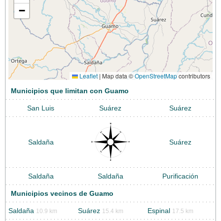
−
Leaflet
|
Map data ©
OpenStreetMap
contributors
Municipios que limitan con Guamo
San Luis
Suárez
Suárez
Saldaña
Suárez
Saldaña
Saldaña
Purificación
Municipios vecinos de Guamo
Saldaña
Suárez
Espinal
10.9 km
15.4 km
17.5 km