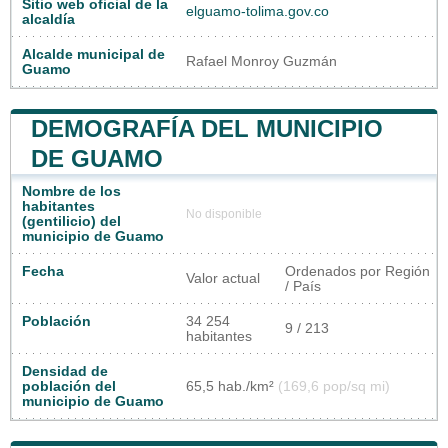
Sitio web oficial de la
elguamo-tolima.gov.co
alcaldía
Alcalde municipal de
Rafael Monroy Guzmán
Guamo
DEMOGRAFÍA DEL MUNICIPIO
DE GUAMO
Nombre de los
habitantes
No disponible
(gentilicio) del
municipio de Guamo
Fecha
Ordenados por Región
Valor actual
/ País
Población
34 254
9 / 213
habitantes
Densidad de
población del
65,5 hab./km²
(169,6 pop/sq mi)
municipio de Guamo