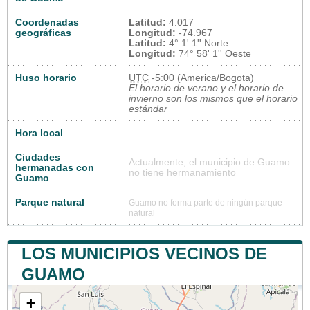
Coordenadas
Latitud:
4.017
geográficas
Longitud:
-74.967
Latitud:
4° 1' 1'' Norte
Longitud:
74° 58' 1'' Oeste
Huso horario
UTC
-5:00 (America/Bogota)
El horario de verano y el horario de
invierno son los mismos que el horario
estándar
Hora local
Ciudades
Actualmente, el municipio de Guamo
hermanadas con
no tiene hermanamiento
Guamo
Parque natural
Guamo no forma parte de ningún parque
natural
LOS MUNICIPIOS VECINOS DE
GUAMO
+