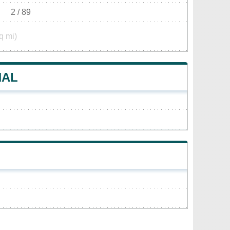
2 / 89
q mi)
NAL