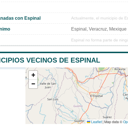
nadas con Espinal
Actualmente, el municipio de E
ónimo
Espinal, Veracruz, Mexique
Espinal no forma parte de ning
CIPIOS VECINOS DE ESPINAL
+
−
Leaflet
|
Map data ©
Op