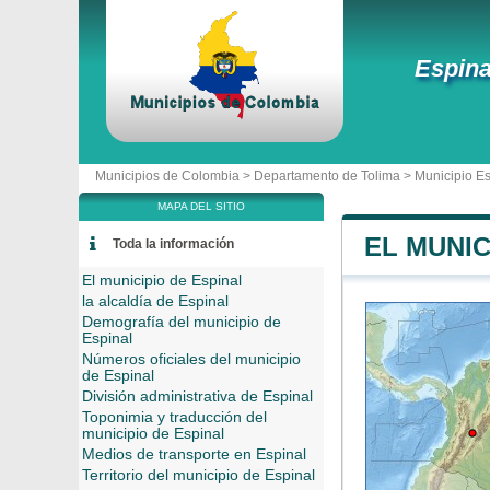
Espina
Municipios de Colombia >
Departamento de Tolima
>
Municipio Es
MAPA DEL SITIO
EL MUNIC
Toda la información
El municipio de Espinal
la alcaldía de Espinal
Demografía del municipio de
Espinal
Números oficiales del municipio
de Espinal
División administrativa de Espinal
Toponimia y traducción del
municipio de Espinal
Medios de transporte en Espinal
Territorio del municipio de Espinal