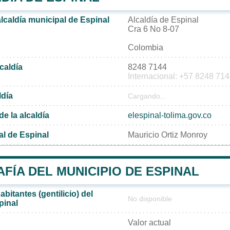
alcaldía municipal de Espinal
Alcaldía de Espinal
Cra 6 No 8-07
Colombia
lcaldía
8248 7144
Internacional: +57 8248 71
ldía
Cargando...
de la alcaldía
elespinal-tolima.gov.co
al de Espinal
Mauricio Ortiz Monroy
ÍA DEL MUNICIPIO DE ESPINAL
bitantes (gentilicio) del
No disponible
pinal
Valor actual