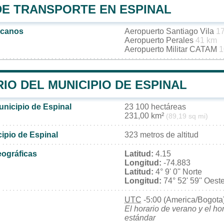
DE TRANSPORTE EN ESPINAL
rcanos
Aeropuerto Santiago Vila
1
Aeropuerto Perales
41 km
Aeropuerto Militar CATAM
1
IO DEL MUNICIPIO DE ESPINAL
unicipio de Espinal
23 100 hectáreas
231,00 km²
(89,19 sq mi)
cipio de Espinal
323 metros de altitud
ográficas
Latitud:
4.15
Longitud:
-74.883
Latitud:
4° 9' 0'' Norte
Longitud:
74° 52' 59'' Oest
UTC
-5:00 (America/Bogota
El horario de verano y el ho
estándar