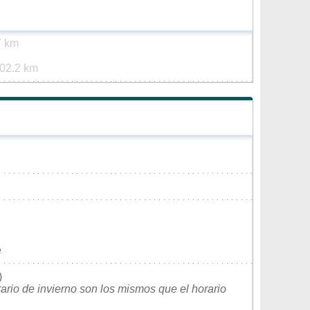
7 km
02.2 km
e
)
rario de invierno son los mismos que el horario