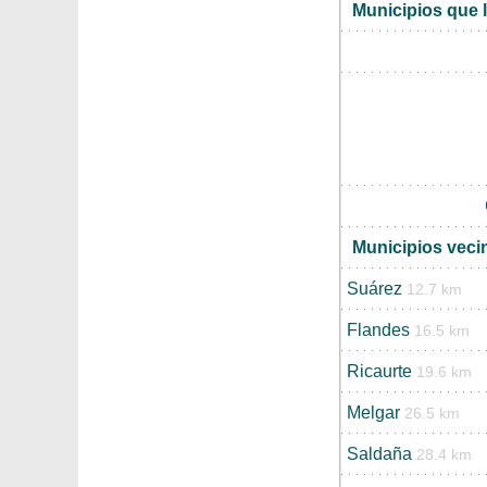
Municipios que 
Municipios veci
Suárez
12.7 km
Flandes
16.5 km
Ricaurte
19.6 km
Melgar
26.5 km
Saldaña
28.4 km