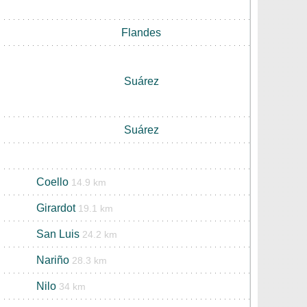
Flandes
Suárez
Suárez
Coello
14.9 km
Girardot
19.1 km
San Luis
24.2 km
Nariño
28.3 km
Nilo
34 km