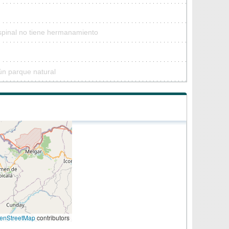
spinal no tiene hermanamiento
ún parque natural
enStreetMap
contributors