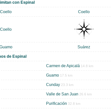
limitan con Espinal
Coello
Coello
Coello
Guamo
Suárez
nos de Espinal
Carmen de Apicalá
14.8 km
Guamo
17.5 km
Cunday
23.3 km
Valle de San Juan
26.6 km
Purificación
32.8 km