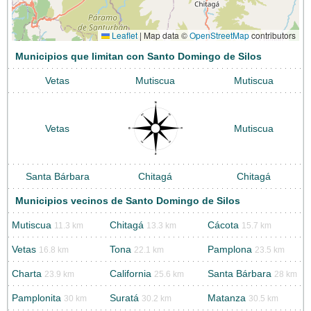
Leaflet
|
Map data ©
OpenStreetMap
contributors
Municipios que limitan con Santo Domingo de Silos
Vetas
Mutiscua
Mutiscua
Vetas
Mutiscua
Santa Bárbara
Chitagá
Chitagá
Municipios vecinos de Santo Domingo de Silos
Mutiscua
Chitagá
Cácota
11.3 km
13.3 km
15.7 km
Vetas
Tona
Pamplona
16.8 km
22.1 km
23.5 km
Charta
California
Santa Bárbara
23.9 km
25.6 km
28 km
Pamplonita
Suratá
Matanza
30 km
30.2 km
30.5 km