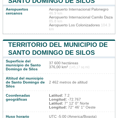
SANTO DOMINGO DE SILOS
Aeropuertos
Aeropuerto Internacional Palonegro
cercanos
46.9 km
Aeropuerto Internacional Camilo Daza
85.8 km
Aeropuerto Los Colonizadores
104.3
km
TERRITORIO DEL MUNICIPIO DE
SANTO DOMINGO DE SILOS
Superficie del
37 600 hectáreas
municipio de Santo
376,00 km²
(145,17 sq mi)
Domingo de Silos
Altitud del municipio
de Santo Domingo de
2 462 metros de altitud
Silos
Coordenadas
Latitud:
7.2
geográficas
Longitud:
-72.767
Latitud:
7° 12' 0'' Norte
Longitud:
72° 46' 1'' Oeste
Huso horario
UTC
-5:00 (America/Bogota)