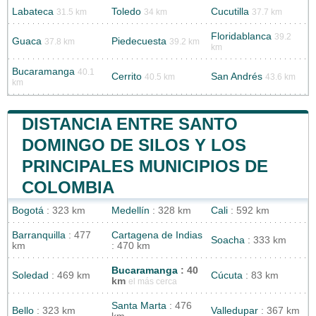
Labateca
Toledo
Cucutilla
31.5 km
34 km
37.7 km
Floridablanca
39.2
Guaca
Piedecuesta
37.8 km
39.2 km
km
Bucaramanga
40.1
Cerrito
San Andrés
40.5 km
43.6 km
km
DISTANCIA ENTRE SANTO
DOMINGO DE SILOS Y LOS
PRINCIPALES MUNICIPIOS DE
COLOMBIA
Bogotá
: 323 km
Medellín
: 328 km
Cali
: 592 km
Barranquilla
: 477
Cartagena de Indias
Soacha
: 333 km
km
: 470 km
Bucaramanga
: 40
Soledad
: 469 km
Cúcuta
: 83 km
km
el más cerca
Santa Marta
: 476
Bello
: 323 km
Valledupar
: 367 km