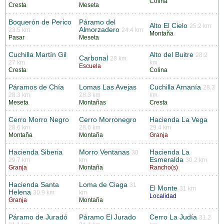
Colina
Cresta
Meseta
Boquerón de Perico
Páramo del
Alto El Cielo
25.2 km
Almorzadero
23.5 km
24.4 km
Montaña
Pasar
Meseta
Cuchilla Martín Gil
Alto del Buitre
28.2
Carbonal
28 km
27 km
km
Escuela
Cresta
Colina
Páramos de Chía
Lomas Las Avejas
Cuchilla Arnanía
28.3
28.3 km
28.3 km
km
Meseta
Montañas
Cresta
Cerro Morro Negro
Cerro Morronegro
Hacienda La Vega
28.6 km
28.6 km
29.4 km
Montaña
Montaña
Granja
Hacienda Siberia
Morro Ventanas
Hacienda La
30
Esmeralda
29.7 km
km
30.2 km
Granja
Montaña
Rancho(s)
Hacienda Santa
Loma de Ciaga
31
El Monte
31 km
Helena
30.9 km
km
Localidad
Granja
Montaña
Páramo de Juradó
Páramo El Jurado
Cerro La Judía
31.2