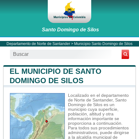
Santo Domingo de Silos
Departamento de Norte de Santander
>
Municipio Santo Domingo de Silos
EL MUNICIPIO DE SANTO
DOMINGO DE SILOS
Localizado en el departamento
de Norte de Santander, Santo
Domingo de Silos es un
municipio cuya superficie,
población, altitud y otra
información importante se
proporciona a continuación.
Para todos sus procedimientos
administrativos, puede dirigirse
a la alcaldía municipal de