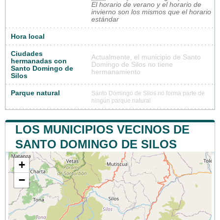
El horario de verano y el horario de
invierno son los mismos que el horario
estándar
Hora local
Ciudades
Actualmente, el municipio de Santo
hermanadas con
Domingo de Silos no tiene
Santo Domingo de
hermanamiento
Silos
Parque natural
Santo Domingo de Silos no forma parte de
ningún parque natural
LOS MUNICIPIOS VECINOS DE
SANTO DOMINGO DE SILOS
+
−