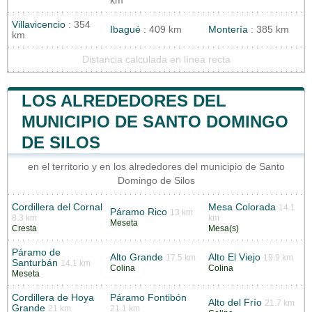
km
Villavicencio
: 354
Ibagué
: 409 km
Montería
: 385 km
km
Distancia calculada en línea recta
LOS ALREDEDORES DEL
MUNICIPIO DE SANTO DOMINGO
DE SILOS
en el territorio y en los alrededores del municipio de Santo
Domingo de Silos
Cordillera del Cornal
Mesa Colorada
14.1
Páramo Rico
13 km
8.3 km
km
Meseta
Cresta
Mesa(s)
Páramo de
Alto Grande
Alto El Viejo
17.5 km
19.9 km
Santurbán
14.1 km
Colina
Colina
Meseta
Cordillera de Hoya
Páramo Fontibón
Alto del Frío
21.7 km
Grande
21 km
21.1 km