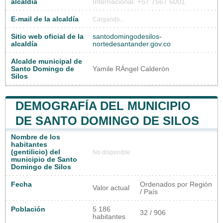
alcaldía
Internacional: +57 7567 6001
E-mail de la alcaldía
Cargando...
Sitio web oficial de la
santodomingodesilos-
alcaldía
nortedesantander.gov.co
Alcalde municipal de
Santo Domingo de
Yamile RÁngel Calderón
Silos
DEMOGRAFÍA DEL MUNICIPIO
DE SANTO DOMINGO DE SILOS
Nombre de los
habitantes
(gentilicio) del
No disponible
municipio de Santo
Domingo de Silos
Fecha
Ordenados por Región
Valor actual
/ País
Población
5 186
32 / 906
habitantes