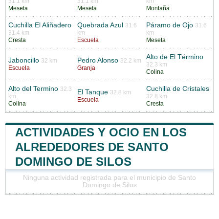
31.1 km
31.1 km
km
Meseta
Meseta
Montaña
Cuchilla El Aliñadero
Quebrada Azul
Páramo de Ojo
31.6
31.6
31.4 km
km
km
Cresta
Escuela
Meseta
Alto de El Término
Jaboncillo
Pedro Alonso
32 km
32.2 km
32.3 km
Escuela
Granja
Colina
Alto del Termino
Cuchilla de Cristales
32.3
El Tanque
32.8 km
km
32.8 km
Escuela
Colina
Cresta
ACTIVIDADES Y OCIO EN LOS
ALREDEDORES DE SANTO
DOMINGO DE SILOS
Ninguna actividad registrada para el municipio de Santo
Domingo de Silos