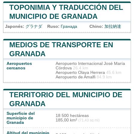
TOPONIMIA Y TRADUCCIÓN DEL
MUNICIPIO DE GRANADA
Japonés:
グラナダ
Ruso:
Гранада
Chino:
加拉納達
MEDIOS DE TRANSPORTE EN
GRANADA
Aeropuertos
Aeropuerto Internacional José María
cercanos
Córdova
26.4 km
Aeropuerto Olaya Herrera
45.6 km
Aeropuerto de Amalfi
84.9 km
TERRITORIO DEL MUNICIPIO DE
GRANADA
Superficie del
18 500 hectáreas
municipio de
185,00 km²
(71,43 sq mi)
Granada
Altitud del municipio