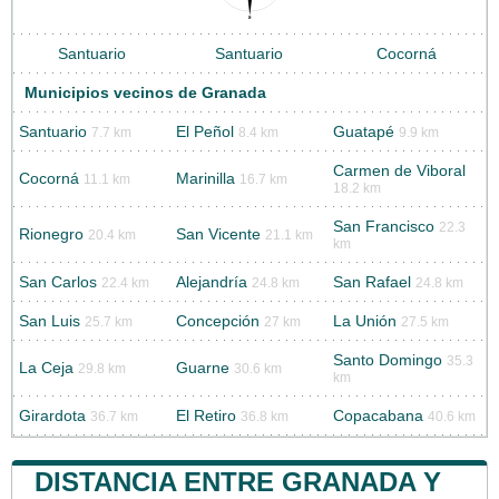
Santuario
Santuario
Cocorná
Municipios vecinos de Granada
Santuario
El Peñol
Guatapé
7.7 km
8.4 km
9.9 km
Carmen de Viboral
Cocorná
Marinilla
11.1 km
16.7 km
18.2 km
San Francisco
22.3
Rionegro
San Vicente
20.4 km
21.1 km
km
San Carlos
Alejandría
San Rafael
22.4 km
24.8 km
24.8 km
San Luis
Concepción
La Unión
25.7 km
27 km
27.5 km
Santo Domingo
35.3
La Ceja
Guarne
29.8 km
30.6 km
km
Girardota
El Retiro
Copacabana
36.7 km
36.8 km
40.6 km
DISTANCIA ENTRE GRANADA Y