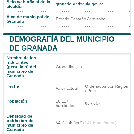
Sitio web oficial de la
granada-antioquia.gov.co
alcaldía
Alcalde municipal de
Freddy Castaño Aristizabal
Granada
DEMOGRAFÍA DEL MUNICIPIO
DE GRANADA
Nombre de los
habitantes
(gentilicio) del
Granadino, -a
municipio de
Granada
Fecha
Ordenados por Región
Valor actual
/ País
Población
10 117
86 / 667
habitantes
Densidad de
población del
54,7 hab./km²
(141,6 pop/sq mi)
municipio de
Granada