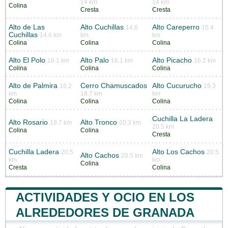
14 km
14 km
Colina
Cresta
Cresta
Alto de Las
Alto Cuchillas
Alto Careperro
14.6
15.4
Cuchillas
14.6 km
km
km
Colina
Colina
Colina
Alto El Polo
Alto Palo
Alto Picacho
16.1 km
16.1 km
16.2 km
Colina
Colina
Colina
Alto de Palmira
Cerro Chamuscados
Alto Cucurucho
16.2
19.3
km
18.7 km
km
Colina
Colina
Colina
Cuchilla La Ladera
Alto Rosario
Alto Tronco
19.7 km
20.3 km
20.5 km
Colina
Colina
Cresta
Cuchilla Ladera
Alto Los Cachos
20.5
20.5
Alto Cachos
20.5 km
km
km
Colina
Cresta
Colina
ACTIVIDADES Y OCIO EN LOS
ALREDEDORES DE GRANADA