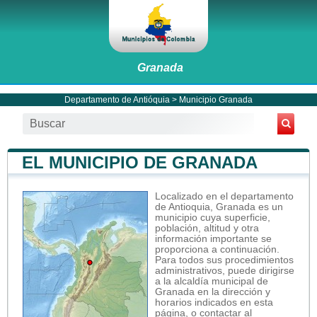
Granada
Departamento de Antióquia
>
Municipio Granada
EL MUNICIPIO DE GRANADA
Localizado en el departamento
de Antioquia, Granada es un
municipio cuya superficie,
población, altitud y otra
información importante se
proporciona a continuación.
Para todos sus procedimientos
administrativos, puede dirigirse
a la alcaldía municipal de
Granada en la dirección y
horarios indicados en esta
página, o contactar al