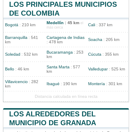
LOS PRINCIPALES MUNICIPIOS
DE COLOMBIA
Medellín
: 45 km
el
Bogotá
: 210 km
Cali
: 337 km
más cerca
Barranquilla
: 541
Cartagena de Indias
Soacha
: 205 km
km
: 478 km
Bucaramanga
: 253
Soledad
: 532 km
Cúcuta
: 355 km
km
Santa Marta
: 577
Bello
: 46 km
Valledupar
: 525 km
km
Villavicencio
: 282
Ibagué
: 190 km
Montería
: 301 km
km
Distancia calculada en línea recta
LOS ALREDEDORES DEL
MUNICIPIO DE GRANADA