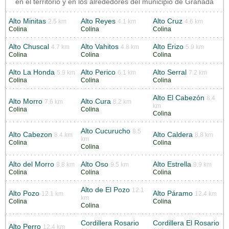
en el territorio y en los alrededores del municipio de Granada
Alto Minitas
Alto Reyes
Alto Cruz
2.5 km
4.1 km
4.6 km
Colina
Colina
Colina
Alto Chuscal
Alto Vahitos
Alto Erizo
4.7 km
4.8 km
5.9 km
Colina
Colina
Colina
Alto La Honda
Alto Perico
Alto Serral
5.9 km
6.1 km
7.2 km
Colina
Colina
Colina
Alto El Cabezón
8.4
Alto Morro
Alto Cura
7.6 km
8.2 km
km
Colina
Colina
Colina
Alto Cucurucho
8.5
Alto Cabezon
Alto Caldera
8.4 km
8.8 km
km
Colina
Colina
Colina
Alto del Morro
Alto Oso
Alto Estrella
8.8 km
9.5 km
9.9 km
Colina
Colina
Colina
Alto de El Pozo
12.1
Alto Pozo
Alto Páramo
12.1 km
12.4 km
km
Colina
Colina
Colina
Cordillera Rosario
Cordillera El Rosario
Alto Perro
12.4 km