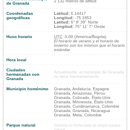
2 132 metros de altitud
de Granada
Coordenadas
Latitud:
6.14417
geográficas
Longitud:
-75.1853
Latitud:
6° 8' 39'' Norte
Longitud:
75° 11' 7'' Oeste
Huso horario
UTC
-5:00 (America/Bogota)
El horario de verano y el horario de
invierno son los mismos que el horario
estándar
Hora local
Ciudades
Actualmente, el municipio de Granada
hermanadas con
no tiene hermanamiento
Granada
Municipio homónimo
Granada, Andalucía, Espagne
Granada, Amazonas, Pérou
Granada, Colorado, États-Unis
Granada, Minnesota, États-Unis
Granada, Cundinamarca, Colombie
Granada, Granada, Nicaragua
Granada, Meta, Colombie
Parque natural
Granada no forma parte de ningún parque
natural