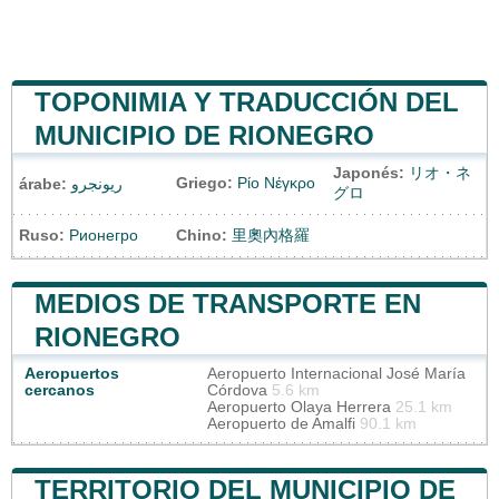
TOPONIMIA Y TRADUCCIÓN DEL
MUNICIPIO DE RIONEGRO
Japonés:
リオ・ネ
Griego:
Ρίο Νέγκρο
árabe:
ريونجرو
グロ
Ruso:
Рионегро
Chino:
里奧內格羅
MEDIOS DE TRANSPORTE EN
RIONEGRO
Aeropuertos
Aeropuerto Internacional José María
cercanos
Córdova
5.6 km
Aeropuerto Olaya Herrera
25.1 km
Aeropuerto de Amalfi
90.1 km
TERRITORIO DEL MUNICIPIO DE