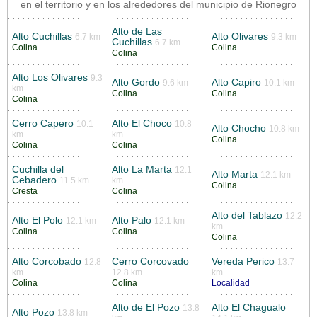
en el territorio y en los alrededores del municipio de Rionegro
Alto de Las
Alto Cuchillas
Alto Olivares
6.7 km
9.3 km
Cuchillas
6.7 km
Colina
Colina
Colina
Alto Los Olivares
9.3
Alto Gordo
Alto Capiro
9.6 km
10.1 km
km
Colina
Colina
Colina
Cerro Capero
Alto El Choco
10.1
10.8
Alto Chocho
10.8 km
km
km
Colina
Colina
Colina
Cuchilla del
Alto La Marta
12.1
Alto Marta
12.1 km
Cebadero
11.5 km
km
Colina
Cresta
Colina
Alto del Tablazo
12.2
Alto El Polo
Alto Palo
12.1 km
12.1 km
km
Colina
Colina
Colina
Alto Corcobado
Cerro Corcovado
Vereda Perico
12.8
13.7
km
12.8 km
km
Colina
Colina
Localidad
Alto de El Pozo
Alto El Chagualo
13.8
Alto Pozo
13.8 km