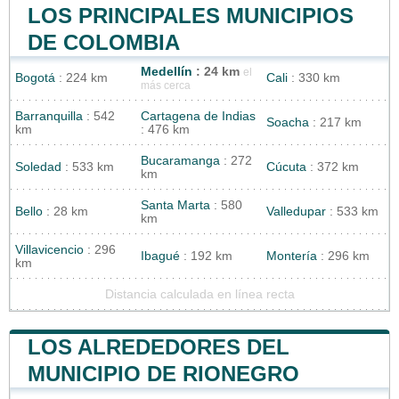
LOS PRINCIPALES MUNICIPIOS
DE COLOMBIA
Medellín
: 24 km
el
Bogotá
: 224 km
Cali
: 330 km
más cerca
Barranquilla
: 542
Cartagena de Indias
Soacha
: 217 km
km
: 476 km
Bucaramanga
: 272
Soledad
: 533 km
Cúcuta
: 372 km
km
Santa Marta
: 580
Bello
: 28 km
Valledupar
: 533 km
km
Villavicencio
: 296
Ibagué
: 192 km
Montería
: 296 km
km
Distancia calculada en línea recta
LOS ALREDEDORES DEL
MUNICIPIO DE RIONEGRO