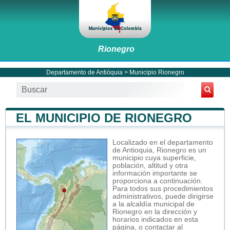
Rionegro
Departamento de Antióquia
>
Municipio Rionegro
EL MUNICIPIO DE RIONEGRO
Localizado en el departamento
de Antioquia, Rionegro es un
municipio cuya superficie,
población, altitud y otra
información importante se
proporciona a continuación.
Para todos sus procedimientos
administrativos, puede dirigirse
a la alcaldía municipal de
Rionegro en la dirección y
horarios indicados en esta
página, o contactar al