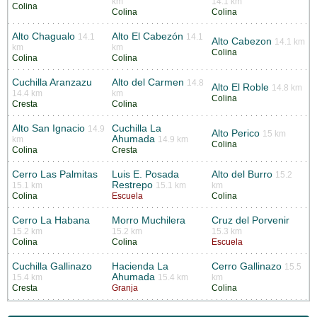
km
14.1 km
Colina
Colina
Colina
Alto Chagualo
Alto El Cabezón
14.1
14.1
Alto Cabezon
14.1 km
km
km
Colina
Colina
Colina
Cuchilla Aranzazu
Alto del Carmen
14.8
Alto El Roble
14.8 km
14.4 km
km
Colina
Cresta
Colina
Alto San Ignacio
Cuchilla La
14.9
Alto Perico
15 km
Ahumada
km
14.9 km
Colina
Colina
Cresta
Cerro Las Palmitas
Luis E. Posada
Alto del Burro
15.2
Restrepo
15.1 km
15.1 km
km
Colina
Escuela
Colina
Cerro La Habana
Morro Muchilera
Cruz del Porvenir
15.2 km
15.2 km
15.3 km
Colina
Colina
Escuela
Cuchilla Gallinazo
Hacienda La
Cerro Gallinazo
15.5
Ahumada
15.4 km
15.4 km
km
Cresta
Granja
Colina