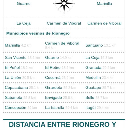
Guarne
Marinilla
La Ceja
Carmen de Viboral
Carmen de Viboral
Municipios vecinos de Rionegro
Carmen de Viboral
Marinilla
Santuario
4.2 km
13.1 km
8.4 km
San Vicente
Guarne
La Ceja
13.6 km
14.9 km
15.8 km
El Peñol
El Retiro
Granada
18.2 km
18.5 km
20.4 km
La Unión
Cocorná
Medellín
20.5 km
23.2 km
23.4 km
Copacabana
Girardota
Guatapé
25.1 km
25.2 km
25.7 km
Sabaneta
Envigado
Bello
25.8 km
25.8 km
28.7 km
Concepción
La Estrella
Itagüí
29 km
29.4 km
29.4 km
DISTANCIA ENTRE RIONEGRO Y