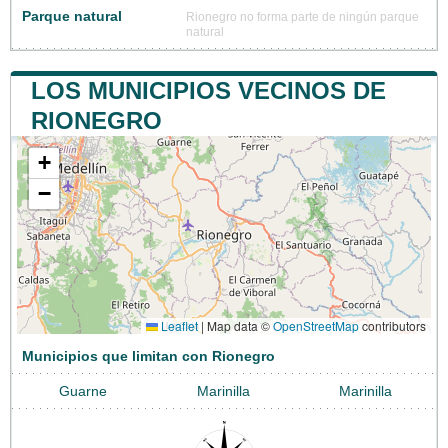
Parque natural
Rionegro no forma parte de ningún parque
natural
LOS MUNICIPIOS VECINOS DE
RIONEGRO
+
−
Leaflet
|
Map data ©
OpenStreetMap
contributors
Municipios que limitan con Rionegro
Guarne
Marinilla
Marinilla