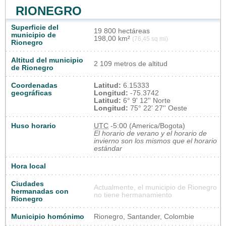
RIONEGRO
Superficie del
19 800 hectáreas
municipio de
198,00 km²
(76,45 sq mi)
Rionegro
Altitud del municipio
2 109 metros de altitud
de Rionegro
Coordenadas
Latitud:
6.15333
geográficas
Longitud:
-75.3742
Latitud:
6° 9' 12'' Norte
Longitud:
75° 22' 27'' Oeste
Huso horario
UTC
-5:00 (America/Bogota)
El horario de verano y el horario de
invierno son los mismos que el horario
estándar
Hora local
Ciudades
Actualmente, el municipio de Rionegro
hermanadas con
no tiene hermanamiento
Rionegro
Municipio homónimo
Rionegro, Santander, Colombie