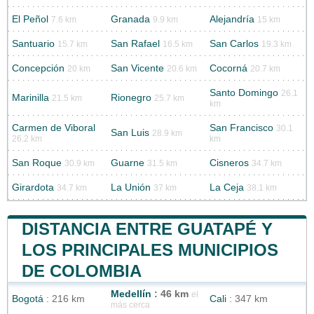
El Peñol
Granada
Alejandría
7.6 km
9.9 km
15 km
Santuario
San Rafael
San Carlos
15.7 km
16.5 km
19.3 km
Concepción
San Vicente
Cocorná
20 km
20.6 km
20.7 km
Santo Domingo
26.1
Marinilla
Rionegro
21.5 km
25.7 km
km
Carmen de Viboral
San Francisco
30.1
San Luis
28.9 km
26.2 km
km
San Roque
Guarne
Cisneros
30.9 km
31.5 km
34.7 km
Girardota
La Unión
La Ceja
34.7 km
37 km
38.1 km
DISTANCIA ENTRE GUATAPÉ Y
LOS PRINCIPALES MUNICIPIOS
DE COLOMBIA
Medellín
: 46 km
el
Bogotá
: 216 km
Cali
: 347 km
más cerca