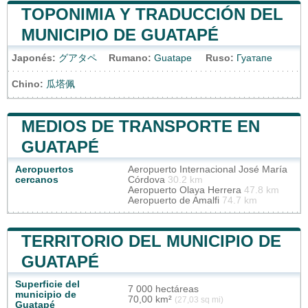
TOPONIMIA Y TRADUCCIÓN DEL
MUNICIPIO DE GUATAPÉ
Japonés:
グアタペ
Rumano:
Guatape
Ruso:
Гуатапе
Chino:
瓜塔佩
MEDIOS DE TRANSPORTE EN
GUATAPÉ
Aeropuertos
Aeropuerto Internacional José María
cercanos
Córdova
30.2 km
Aeropuerto Olaya Herrera
47.8 km
Aeropuerto de Amalfi
74.7 km
TERRITORIO DEL MUNICIPIO DE
GUATAPÉ
Superficie del
7 000 hectáreas
municipio de
70,00 km²
(27,03 sq mi)
Guatapé