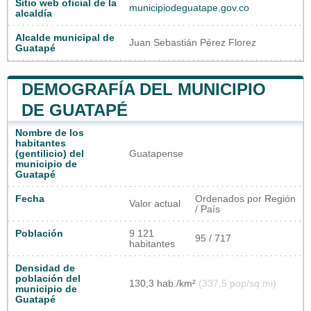
Sitio web oficial de la
municipiodeguatape.gov.co
alcaldía
Alcalde municipal de
Juan Sebastián Pérez Florez
Guatapé
DEMOGRAFÍA DEL MUNICIPIO
DE GUATAPÉ
Nombre de los
habitantes
(gentilicio) del
Guatapense
municipio de
Guatapé
Fecha
Ordenados por Región
Valor actual
/ País
Población
9 121
95 / 717
habitantes
Densidad de
población del
130,3 hab./km²
(337,5 pop/sq mi)
municipio de
Guatapé