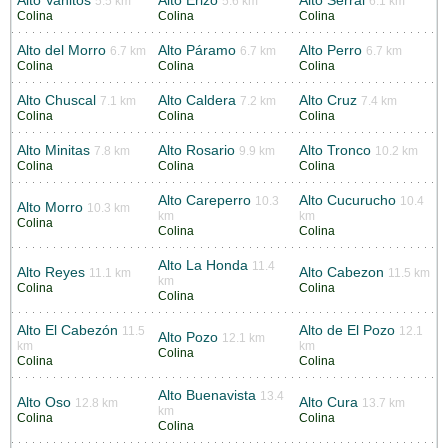
Alto Vahitos
Alto Erizo
Alto Serral
5.5 km
5.6 km
6.1 km
Colina
Colina
Colina
Alto del Morro
Alto Páramo
Alto Perro
6.7 km
6.7 km
6.7 km
Colina
Colina
Colina
Alto Chuscal
Alto Caldera
Alto Cruz
7.1 km
7.2 km
7.4 km
Colina
Colina
Colina
Alto Minitas
Alto Rosario
Alto Tronco
7.8 km
9.9 km
10.2 km
Colina
Colina
Colina
Alto Careperro
Alto Cucurucho
10.3
10.4
Alto Morro
10.3 km
km
km
Colina
Colina
Colina
Alto La Honda
11.4
Alto Reyes
Alto Cabezon
11.1 km
11.5 km
km
Colina
Colina
Colina
Alto El Cabezón
Alto de El Pozo
11.5
12.1
Alto Pozo
12.1 km
km
km
Colina
Colina
Colina
Alto Buenavista
13.4
Alto Oso
Alto Cura
12.8 km
13.7 km
km
Colina
Colina
Colina