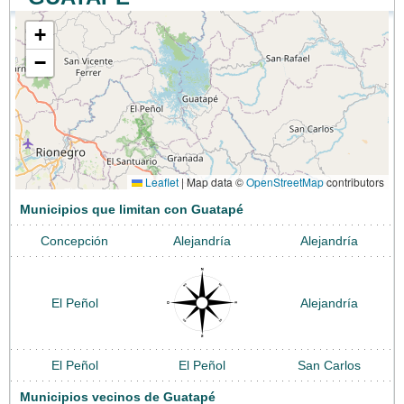
+
−
Leaflet
|
Map data ©
OpenStreetMap
contributors
Municipios que limitan con Guatapé
Concepción
Alejandría
Alejandría
El Peñol
Alejandría
El Peñol
El Peñol
San Carlos
Municipios vecinos de Guatapé