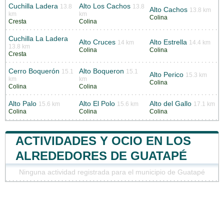
Cuchilla Ladera
Alto Los Cachos
13.8
13.8
Alto Cachos
13.8 km
km
km
Colina
Cresta
Colina
Cuchilla La Ladera
Alto Cruces
Alto Estrella
14 km
14.4 km
13.8 km
Colina
Colina
Cresta
Cerro Boquerón
Alto Boqueron
15.1
15.1
Alto Perico
15.3 km
km
km
Colina
Colina
Colina
Alto Palo
Alto El Polo
Alto del Gallo
15.6 km
15.6 km
17.1 km
Colina
Colina
Colina
ACTIVIDADES Y OCIO EN LOS
ALREDEDORES DE GUATAPÉ
Ninguna actividad registrada para el municipio de Guatapé