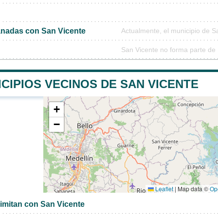
nadas con San Vicente
Actualmente, el municipio de 
San Vicente no forma parte de 
CIPIOS VECINOS DE SAN VICENTE
+
−
Leaflet
|
Map data ©
Op
limitan con San Vicente