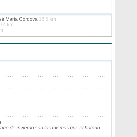
osé María Córdova
16.5 km
9.4 km
km
e
)
rario de invierno son los mismos que el horario