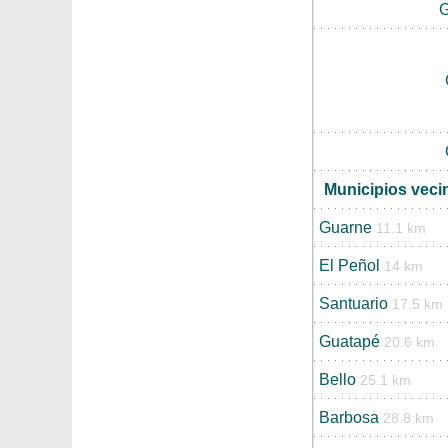
G
Municipios veci
Guarne
11.1 km
El Peñol
14 km
Santuario
17.5 km
Guatapé
20.6 km
Bello
25.1 km
Barbosa
28.8 km