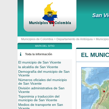
San Vi
Municipios de Colombia >
Departamento de Antióquia
>
Municipio
MAPA DEL SITIO
EL MUNIC
Toda la información
El municipio de San Vicente
la alcaldía de San Vicente
Demografía del municipio de San
Vicente
Números oficiales del municipio
de San Vicente
División administrativa de San
Vicente
Toponimia y traducción del
municipio de San Vicente
Medios de transporte en San
Vicente