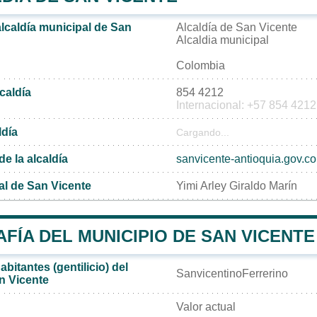
alcaldía municipal de San
Alcaldía de San Vicente
Alcaldia municipal
Colombia
lcaldía
854 4212
Internacional: +57 854 4212
ldía
Cargando...
de la alcaldía
sanvicente-antioquia.gov.co
al de San Vicente
Yimi Arley Giraldo Marín
ÍA DEL MUNICIPIO DE SAN VICENTE
bitantes (gentilicio) del
SanvicentinoFerrerino
n Vicente
Valor actual