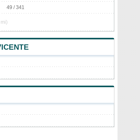
49 / 341
 mi)
VICENTE