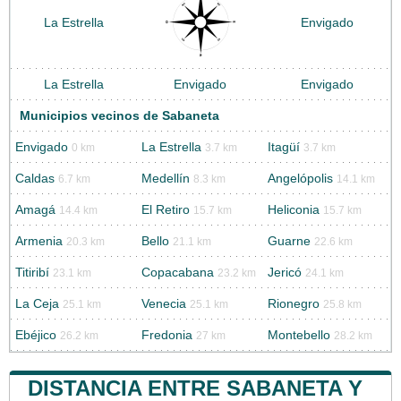
La Estrella
Envigado
La Estrella
Envigado
Envigado
Municipios vecinos de Sabaneta
Envigado
La Estrella
Itagüí
0 km
3.7 km
3.7 km
Caldas
Medellín
Angelópolis
6.7 km
8.3 km
14.1 km
Amagá
El Retiro
Heliconia
14.4 km
15.7 km
15.7 km
Armenia
Bello
Guarne
20.3 km
21.1 km
22.6 km
Titiribí
Copacabana
Jericó
23.1 km
23.2 km
24.1 km
La Ceja
Venecia
Rionegro
25.1 km
25.1 km
25.8 km
Ebéjico
Fredonia
Montebello
26.2 km
27 km
28.2 km
DISTANCIA ENTRE SABANETA Y