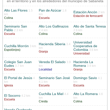
en el territorio y en los alrededores del municipio de Sabaneta
Alto Las Flores
Pan de Azúcar
1.5
1.8
Estación Ancón
2 km
km
km
Estación de ferrocarril
Colina
Escuela
Seminario San
Alto Los Gallinazos
Alto de Santa Teresa
Pablo
2.3 km
2.4 km
2.6 km
Escuela
Colina
Colina
Universidad
Hacienda Siberia
3.4
Cuchilla Morrón
Cooperativa de
3 km
km
Colombia
Espolón(es)
3.6 km
Granja
Universidad
Colegio San Juan
Vereda El Salado
Hacienda La
3.9
Eudes
Romera
3.7 km
km
3.9 km
Escuela
Localidad
Granja
El Portal de Jesús
Seminario San José
Domingo Savio
4
4.1
km
4.1 km
km
Iglesia
Escuela
Escuela
Cuchilla La Miel
Alto La Romera
4.4
4.6
El Socorro
4.2 km
km
km
Escuela
Cresta
Colina
Vereda Quebrada