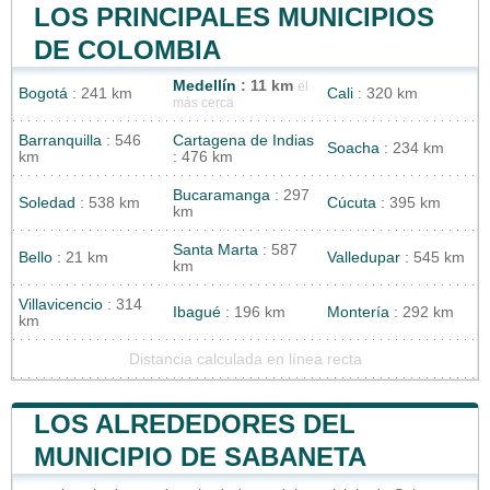
LOS PRINCIPALES MUNICIPIOS
DE COLOMBIA
Medellín
: 11 km
el
Bogotá
: 241 km
Cali
: 320 km
más cerca
Barranquilla
: 546
Cartagena de Indias
Soacha
: 234 km
km
: 476 km
Bucaramanga
: 297
Soledad
: 538 km
Cúcuta
: 395 km
km
Santa Marta
: 587
Bello
: 21 km
Valledupar
: 545 km
km
Villavicencio
: 314
Ibagué
: 196 km
Montería
: 292 km
km
Distancia calculada en línea recta
LOS ALREDEDORES DEL
MUNICIPIO DE SABANETA