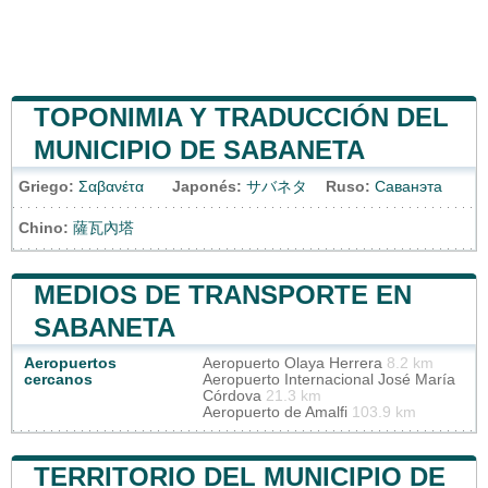
TOPONIMIA Y TRADUCCIÓN DEL
MUNICIPIO DE SABANETA
Griego:
Σαβανέτα
Japonés:
サバネタ
Ruso:
Саванэта
Chino:
薩瓦內塔
MEDIOS DE TRANSPORTE EN
SABANETA
Aeropuertos
Aeropuerto Olaya Herrera
8.2 km
cercanos
Aeropuerto Internacional José María
Córdova
21.3 km
Aeropuerto de Amalfi
103.9 km
TERRITORIO DEL MUNICIPIO DE