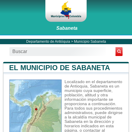
Sabaneta
Departamento de Antióquia
>
Municipio Sabaneta
EL MUNICIPIO DE SABANETA
Localizado en el departamento
de Antioquia, Sabaneta es un
municipio cuya superficie,
población, altitud y otra
información importante se
proporciona a continuación.
Para todos sus procedimientos
administrativos, puede dirigirse
a la alcaldía municipal de
Sabaneta en la dirección y
horarios indicados en esta
página, o contactar al