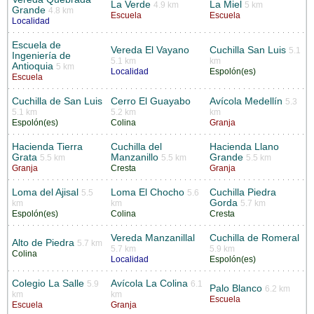
La Verde
La Miel
4.9 km
5 km
Grande
4.8 km
Escuela
Escuela
Localidad
Escuela de
Vereda El Vayano
Cuchilla San Luis
5.1
Ingeniería de
5.1 km
km
Antioquia
5 km
Localidad
Espolón(es)
Escuela
Cuchilla de San Luis
Cerro El Guayabo
Avícola Medellín
5.3
5.1 km
5.2 km
km
Espolón(es)
Colina
Granja
Hacienda Tierra
Cuchilla del
Hacienda Llano
Grata
Manzanillo
Grande
5.5 km
5.5 km
5.5 km
Granja
Cresta
Granja
Loma del Ajisal
Loma El Chocho
Cuchilla Piedra
5.5
5.6
Gorda
km
km
5.7 km
Espolón(es)
Colina
Cresta
Vereda Manzanillal
Cuchilla de Romeral
Alto de Piedra
5.7 km
5.7 km
5.9 km
Colina
Localidad
Espolón(es)
Colegio La Salle
Avícola La Colina
5.9
6.1
Palo Blanco
6.2 km
km
km
Escuela
Escuela
Granja