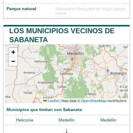
Parque natural
Sabaneta no forma parte de ningún parque
natural
LOS MUNICIPIOS VECINOS DE
SABANETA
+
−
Leaflet
|
Map data ©
OpenStreetMap
contributors
Municipios que limitan con Sabaneta
Heliconia
Medellín
Medellín