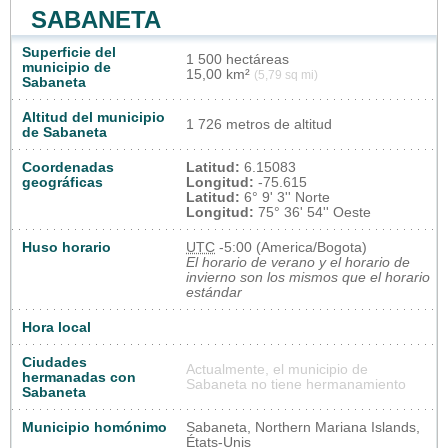
SABANETA
Superficie del
1 500 hectáreas
municipio de
15,00 km²
(5,79 sq mi)
Sabaneta
Altitud del municipio
1 726 metros de altitud
de Sabaneta
Coordenadas
Latitud:
6.15083
geográficas
Longitud:
-75.615
Latitud:
6° 9' 3'' Norte
Longitud:
75° 36' 54'' Oeste
Huso horario
UTC
-5:00 (America/Bogota)
El horario de verano y el horario de
invierno son los mismos que el horario
estándar
Hora local
Ciudades
Actualmente, el municipio de
hermanadas con
Sabaneta no tiene hermanamiento
Sabaneta
Municipio homónimo
Sabaneta, Northern Mariana Islands,
États-Unis