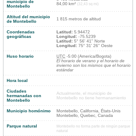
municipio de
84,00 km²
(32,43 sq mi)
Montebello
Altitud del municipio
1 815 metros de altitud
de Montebello
Coordenadas
Latitud:
5.94472
geográficas
Longitud:
-75.5239
Latitud:
5° 56' 41'' Norte
Longitud:
75° 31' 26'' Oeste
Huso horario
UTC
-5:00 (America/Bogota)
El horario de verano y el horario de
invierno son los mismos que el horario
estándar
Hora local
Ciudades
Actualmente, el municipio de
hermanadas con
Montebello no tiene hermanamiento
Montebello
Municipio homónimo
Montebello, California, États-Unis
Montebello, Quebec, Canada
Parque natural
Montebello no forma parte de ningún parque
natural