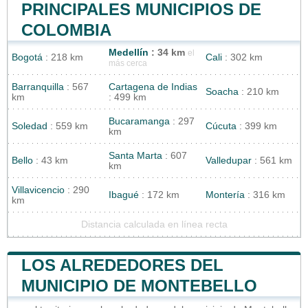
PRINCIPALES MUNICIPIOS DE
COLOMBIA
Medellín
: 34 km
el
Bogotá
: 218 km
Cali
: 302 km
más cerca
Barranquilla
: 567
Cartagena de Indias
Soacha
: 210 km
km
: 499 km
Bucaramanga
: 297
Soledad
: 559 km
Cúcuta
: 399 km
km
Santa Marta
: 607
Bello
: 43 km
Valledupar
: 561 km
km
Villavicencio
: 290
Ibagué
: 172 km
Montería
: 316 km
km
Distancia calculada en línea recta
LOS ALREDEDORES DEL
MUNICIPIO DE MONTEBELLO