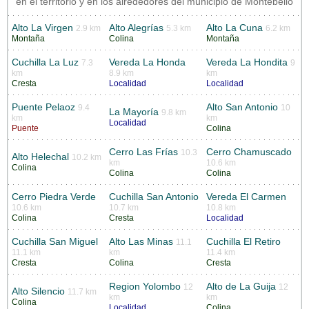
en el territorio y en los alrededores del municipio de Montebello
Alto La Virgen
Alto Alegrías
Alto La Cuna
2.9 km
5.3 km
6.2 km
Montaña
Colina
Montaña
Cuchilla La Luz
Vereda La Honda
Vereda La Hondita
7.3
9
km
8.9 km
km
Cresta
Localidad
Localidad
Puente Pelaoz
Alto San Antonio
9.4
10
La Mayoría
9.8 km
km
km
Localidad
Puente
Colina
Cerro Las Frías
Cerro Chamuscado
10.3
Alto Helechal
10.2 km
km
10.6 km
Colina
Colina
Colina
Cerro Piedra Verde
Cuchilla San Antonio
Vereda El Carmen
10.6 km
10.7 km
10.8 km
Colina
Cresta
Localidad
Cuchilla San Miguel
Alto Las Minas
Cuchilla El Retiro
11.1
11.1 km
km
11.4 km
Cresta
Colina
Cresta
Region Yolombo
Alto de La Guija
12
12
Alto Silencio
11.7 km
km
km
Colina
Localidad
Colina