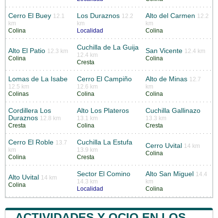
Cerro El Buey
Los Duraznos
Alto del Carmen
12.1
12.2
12.2
km
km
km
Colina
Localidad
Colina
Cuchilla de La Guija
Alto El Patio
San Vicente
12.3 km
12.4 km
12.4 km
Colina
Colina
Cresta
Lomas de La Isabe
Cerro El Campiño
Alto de Minas
12.7
12.5 km
12.6 km
km
Colinas
Colina
Colina
Cordillera Los
Alto Los Plateros
Cuchilla Gallinazo
Duraznos
12.8 km
13.1 km
13.3 km
Cresta
Colina
Cresta
Cerro El Roble
Cuchilla La Estufa
13.7
Cerro Uvital
14 km
km
13.9 km
Colina
Colina
Cresta
Sector El Comino
Alto San Miguel
14.4
Alto Uvital
14 km
14.3 km
km
Colina
Localidad
Colina
ACTIVIDADES Y OCIO EN LOS