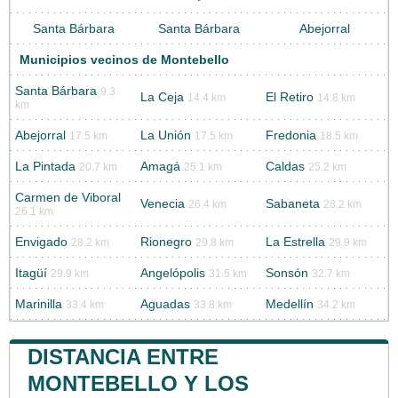
Santa Bárbara
Santa Bárbara
Abejorral
Municipios vecinos de Montebello
Santa Bárbara
9.3
La Ceja
El Retiro
14.4 km
14.8 km
km
Abejorral
La Unión
Fredonia
17.5 km
17.5 km
18.5 km
La Pintada
Amagá
Caldas
20.7 km
25.1 km
25.2 km
Carmen de Viboral
Venecia
Sabaneta
26.4 km
28.2 km
26.1 km
Envigado
Rionegro
La Estrella
28.2 km
29.8 km
29.9 km
Itagüí
Angelópolis
Sonsón
29.9 km
31.5 km
32.7 km
Marinilla
Aguadas
Medellín
33.4 km
33.8 km
34.2 km
DISTANCIA ENTRE
MONTEBELLO Y LOS