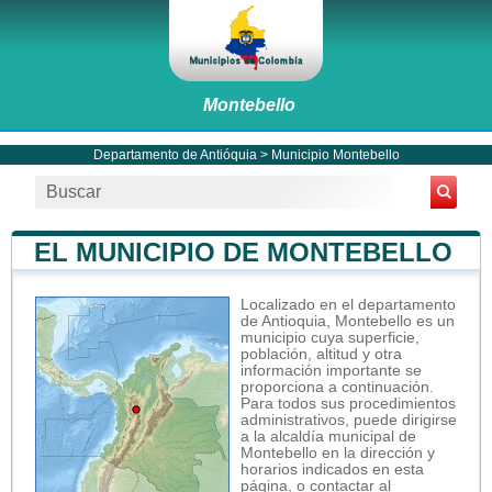
Montebello
Departamento de Antióquia
>
Municipio Montebello
EL MUNICIPIO DE MONTEBELLO
Localizado en el departamento
de Antioquia, Montebello es un
municipio cuya superficie,
población, altitud y otra
información importante se
proporciona a continuación.
Para todos sus procedimientos
administrativos, puede dirigirse
a la alcaldía municipal de
Montebello en la dirección y
horarios indicados en esta
página, o contactar al