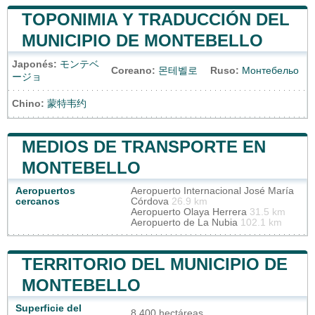
TOPONIMIA Y TRADUCCIÓN DEL
MUNICIPIO DE MONTEBELLO
Japonés:
モンテベ
Coreano:
몬테벨로
Ruso:
Монтебельо
ージョ
Chino:
蒙特韦约
MEDIOS DE TRANSPORTE EN
MONTEBELLO
Aeropuertos
Aeropuerto Internacional José María
cercanos
Córdova
26.9 km
Aeropuerto Olaya Herrera
31.5 km
Aeropuerto de La Nubia
102.1 km
TERRITORIO DEL MUNICIPIO DE
MONTEBELLO
Superficie del
8 400 hectáreas