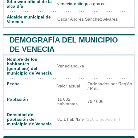
Sitio web oficial de la
venecia-antioquia.gov.co
alcaldía
Alcalde municipal de
Oscar Andrés Sánchez Álvarez
Venecia
DEMOGRAFÍA DEL MUNICIPIO
DE VENECIA
Nombre de los
habitantes
Veneciano, -a
(gentilicio) del
municipio de Venecia
Fecha
Ordenados por Región
Valor actual
/ País
Población
11 602
79 / 606
habitantes
Densidad de
población del
81,1 hab./km²
(210,1 pop/sq mi)
municipio de Venecia