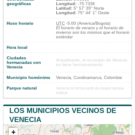
geográficas
Longitud:
-75.7336
Latitud:
5° 57' 39'' Norte
Longitud:
75° 44' 1'' Oeste
Huso horario
UTC
-5:00 (America/Bogota)
El horario de verano y el horario de
invierno son los mismos que el horario
estándar
Hora local
Ciudades
Actualmente, el municipio de Venecia
hermanadas con
no tiene hermanamiento
Venecia
Municipio homónimo
Venecia, Cundinamarca, Colombie
Parque natural
Venecia no forma parte de ningún parque
natural
LOS MUNICIPIOS VECINOS DE
VENECIA
+