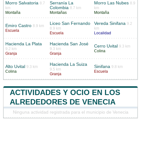
Morro Salvatoria
Serranía La
Morro Las Nubes
8.7
8.9
Colombia
km
8.7 km
km
Montaña
Montañas
Montaña
Liceo San Fernando
Vereda Sinifana
9.2
Emiro Castro
8.9 km
8.9 km
km
Escuela
Escuela
Localidad
Hacienda La Plata
Hacienda San José
Cerro Uvital
9.3 km
9.2 km
9.3 km
Colina
Granja
Granja
Hacienda La Suiza
Alto Uvital
Sinifana
9.3 km
9.8 km
9.5 km
Colina
Escuela
Granja
ACTIVIDADES Y OCIO EN LOS
ALREDEDORES DE VENECIA
Ninguna actividad registrada para el municipio de Venecia