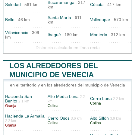
Bucaramanga
: 317
Soledad
: 561 km
Cúcuta
: 417 km
km
Santa Marta
: 611
Bello
: 46 km
Valledupar
: 570 km
km
Villavicencio
: 309
Ibagué
: 180 km
Montería
: 312 km
km
Distancia calculada en línea recta
LOS ALREDEDORES DEL
MUNICIPIO DE VENECIA
en el territorio y en los alrededores del municipio de Venecia
Hacienda San
Alto Media Luna
2.2
Cerro Luna
2.2 km
Benito
2.1 km
km
Colina
Granja
Colina
Hacienda La Armalia
Cerro Osos
Alto Sillón
3.6 km
3.9 km
2.2 km
Colina
Colina
Granja