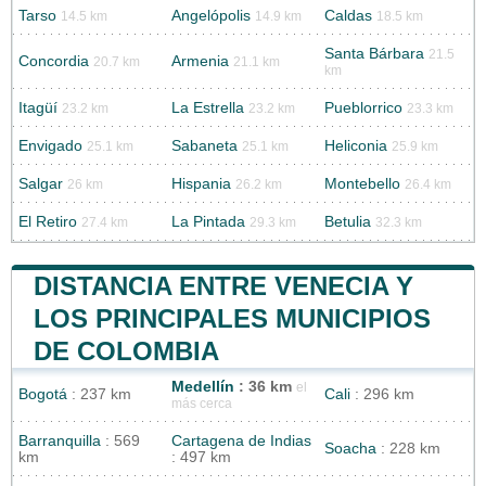
Tarso
Angelópolis
Caldas
14.5 km
14.9 km
18.5 km
Santa Bárbara
21.5
Concordia
Armenia
20.7 km
21.1 km
km
Itagüí
La Estrella
Pueblorrico
23.2 km
23.2 km
23.3 km
Envigado
Sabaneta
Heliconia
25.1 km
25.1 km
25.9 km
Salgar
Hispania
Montebello
26 km
26.2 km
26.4 km
El Retiro
La Pintada
Betulia
27.4 km
29.3 km
32.3 km
DISTANCIA ENTRE VENECIA Y
LOS PRINCIPALES MUNICIPIOS
DE COLOMBIA
Medellín
: 36 km
el
Bogotá
: 237 km
Cali
: 296 km
más cerca
Barranquilla
: 569
Cartagena de Indias
Soacha
: 228 km
km
: 497 km