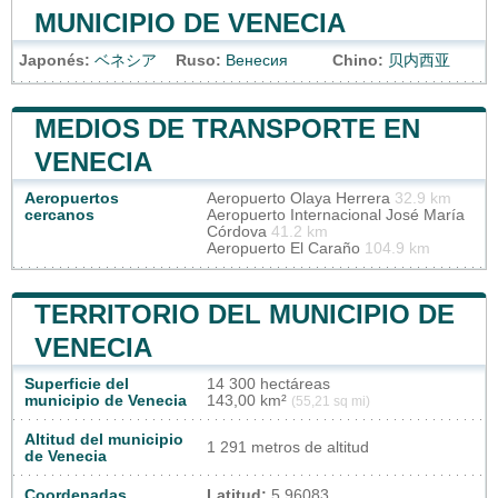
MUNICIPIO DE VENECIA
Japonés:
ベネシア
Ruso:
Венесия
Chino:
贝内西亚
MEDIOS DE TRANSPORTE EN
VENECIA
Aeropuertos
Aeropuerto Olaya Herrera
32.9 km
cercanos
Aeropuerto Internacional José María
Córdova
41.2 km
Aeropuerto El Caraño
104.9 km
TERRITORIO DEL MUNICIPIO DE
VENECIA
Superficie del
14 300 hectáreas
municipio de Venecia
143,00 km²
(55,21 sq mi)
Altitud del municipio
1 291 metros de altitud
de Venecia
Coordenadas
Latitud:
5.96083