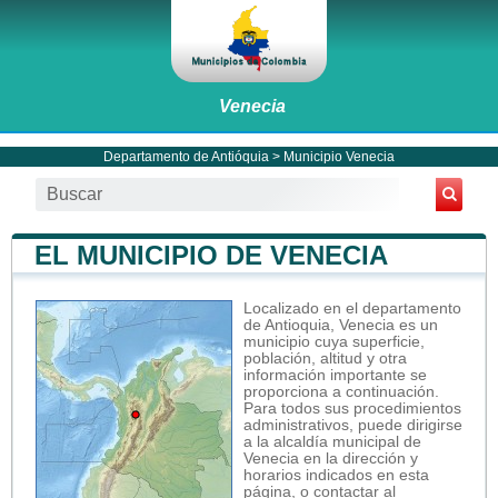
Venecia
Departamento de Antióquia
>
Municipio Venecia
EL MUNICIPIO DE VENECIA
Localizado en el departamento
de Antioquia, Venecia es un
municipio cuya superficie,
población, altitud y otra
información importante se
proporciona a continuación.
Para todos sus procedimientos
administrativos, puede dirigirse
a la alcaldía municipal de
Venecia en la dirección y
horarios indicados en esta
página, o contactar al