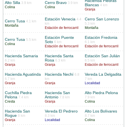
Hacienda Piedras
Alto Silla
Cerro Bravo
3.9 km
3.9 km
Blancas
4 km
Colina
Colina
Granja
Estación Venecia
Cerro San Lorenzo
4.4
Cerro Tusa
4.1 km
km
5.3 km
Montaña
Estación de ferrocarril
Montaña
Estación Puente
Estación Fredonia
Cerro Tusa
5.5 km
Soto
6 km
6.1 km
Colina
Estación de ferrocarril
Estación de ferrocarril
Hacienda Samaria
Hacienda Santa
Estación San Julián
Rosa
6.2 km
6.3 km
6.5 km
Granja
Granja
Estación de ferrocarril
Hacienda Aguatinda
Hacienda Nechí
Vereda La Delgadita
6.8
6.7 km
km
7 km
Granja
Granja
Localidad
Cuchilla Piedra
Hacienda San
Alto Piedra Pelona
Pelona
Antonio
7.4 km
7.8 km
7.9 km
Cresta
Granja
Colina
Hacienda San
Vereda El Pedrero
Alto Los Bolívares
Rogue
8 km
8.3 km
8.7 km
Granja
Localidad
Colina