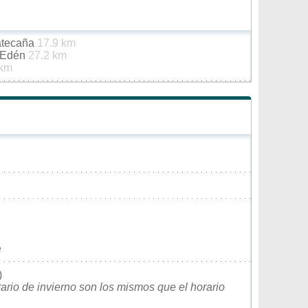
Matecaña
17.9 km
l Edén
27.2 km
 km
e
)
rario de invierno son los mismos que el horario