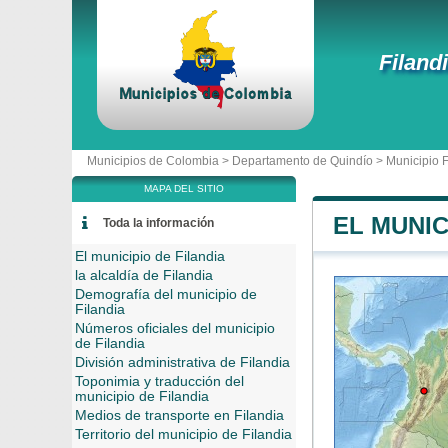
Filand
Municipios de Colombia >
Departamento de Quindío
>
Municipio F
MAPA DEL SITIO
EL MUNIC
Toda la información
El municipio de Filandia
la alcaldía de Filandia
Demografía del municipio de
Filandia
Números oficiales del municipio
de Filandia
División administrativa de Filandia
Toponimia y traducción del
municipio de Filandia
Medios de transporte en Filandia
Territorio del municipio de Filandia