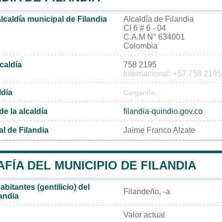
alcaldía municipal de Filandia
Alcaldía de Filandia
Cl 6 # 6 - 04
C.A.M N° 634001
Colombia
lcaldía
758 2195
Internacional: +57 758 2195
ldía
Cargando...
de la alcaldía
filandia-quindio.gov.co
l de Filandia
Jaime Franco Alzate
ÍA DEL MUNICIPIO DE FILANDIA
bitantes (gentilicio) del
Filandeño, -a
andia
Valor actual