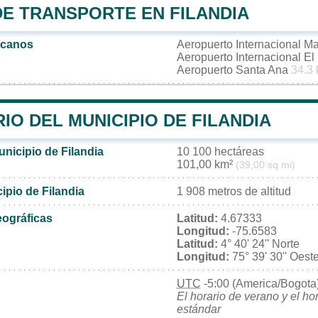
DE TRANSPORTE EN FILANDIA
rcanos
Aeropuerto Internacional 
Aeropuerto Internacional E
Aeropuerto Santa Ana
34.3
IO DEL MUNICIPIO DE FILANDIA
unicipio de Filandia
10 100 hectáreas
101,00 km²
(39,00 sq mi)
cipio de Filandia
1 908 metros de altitud
ográficas
Latitud:
4.67333
Longitud:
-75.6583
Latitud:
4° 40' 24'' Norte
Longitud:
75° 39' 30'' Oest
UTC
-5:00 (America/Bogota
El horario de verano y el ho
estándar