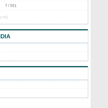
7 / 551
q mi)
NDIA