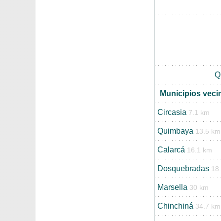
Q
Municipios veci
Circasia
7.1 km
Quimbaya
13.5 km
Calarcá
16.1 km
Dosquebradas
18
Marsella
30 km
Chinchiná
34.7 km