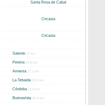
Santa Rosa de Cabal
Circasia
Circasia
Salento
11 km
Pereira
15.8 km
Armenia
17.3 km
La Tebaida
28.8 km
Córdoba
31.8 km
Buenavista
36.4 km