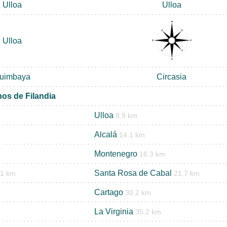
Ulloa
Ulloa
Ulloa
uimbaya
Circasia
nos de Filandia
Ulloa
8.9 km
Alcalá
14.1 km
Montenegro
16.3 km
Santa Rosa de Cabal
.1 km
21.7 km
Cartago
30.2 km
La Virginia
35.2 km