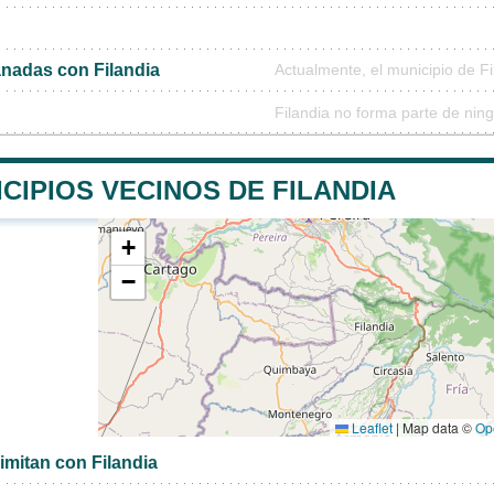
nadas con Filandia
Actualmente, el municipio de F
Filandia no forma parte de nin
CIPIOS VECINOS DE FILANDIA
+
−
Leaflet
|
Map data ©
Op
imitan con Filandia