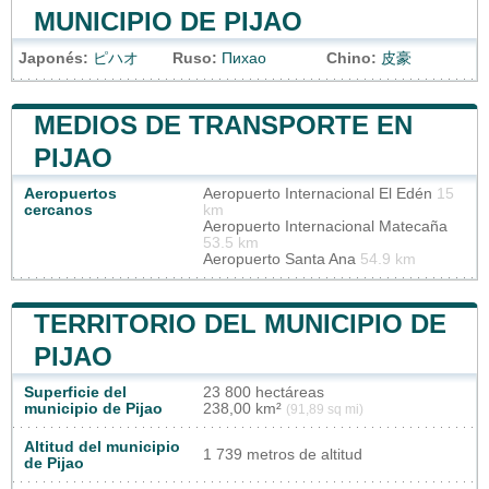
MUNICIPIO DE PIJAO
Japonés:
ピハオ
Ruso:
Пихао
Chino:
皮豪
MEDIOS DE TRANSPORTE EN
PIJAO
Aeropuertos
Aeropuerto Internacional El Edén
15
cercanos
km
Aeropuerto Internacional Matecaña
53.5 km
Aeropuerto Santa Ana
54.9 km
TERRITORIO DEL MUNICIPIO DE
PIJAO
Superficie del
23 800 hectáreas
municipio de Pijao
238,00 km²
(91,89 sq mi)
Altitud del municipio
1 739 metros de altitud
de Pijao