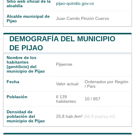
Sitio web oficial de la
pijao-quindio.gov.co
alcaldía
Alcalde municipal de
Juan Camilo Pinzón Cuervo
Pijao
DEMOGRAFÍA DEL MUNICIPIO
DE PIJAO
Nombre de los
habitantes
Pijaense
(gentilicio) del
municipio de Pijao
Fecha
Ordenados por Región
Valor actual
/ País
Población
6 139
10 / 857
habitantes
Densidad de
población del
25,8 hab./km²
(66,8 pop/sq mi)
municipio de Pijao