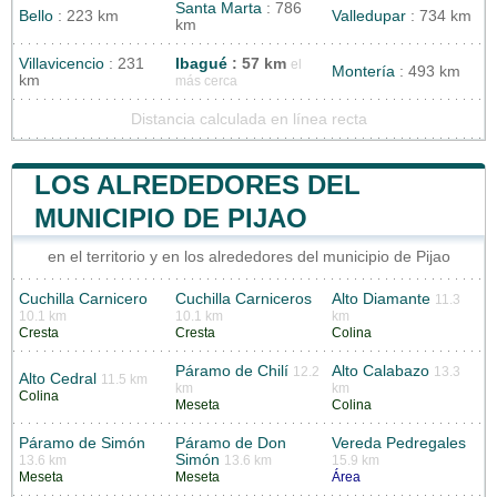
Santa Marta
: 786
Bello
: 223 km
Valledupar
: 734 km
km
Villavicencio
: 231
Ibagué
: 57 km
el
Montería
: 493 km
km
más cerca
Distancia calculada en línea recta
LOS ALREDEDORES DEL
MUNICIPIO DE PIJAO
en el territorio y en los alrededores del municipio de Pijao
Cuchilla Carnicero
Cuchilla Carniceros
Alto Diamante
11.3
10.1 km
10.1 km
km
Cresta
Cresta
Colina
Páramo de Chilí
Alto Calabazo
12.2
13.3
Alto Cedral
11.5 km
km
km
Colina
Meseta
Colina
Páramo de Simón
Páramo de Don
Vereda Pedregales
Simón
13.6 km
13.6 km
15.9 km
Meseta
Meseta
Área