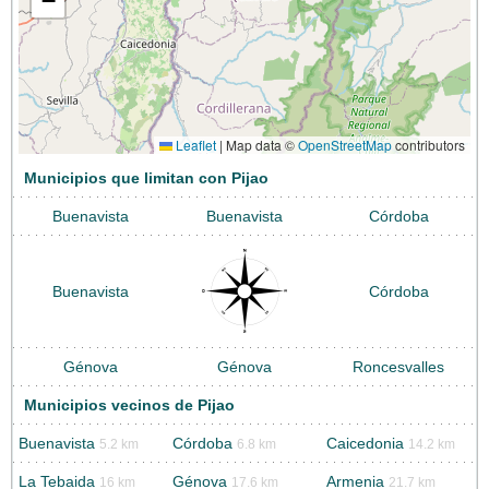
−
Leaflet
|
Map data ©
OpenStreetMap
contributors
Municipios que limitan con Pijao
Buenavista
Buenavista
Córdoba
Buenavista
Córdoba
Génova
Génova
Roncesvalles
Municipios vecinos de Pijao
Buenavista
Córdoba
Caicedonia
5.2 km
6.8 km
14.2 km
La Tebaida
Génova
Armenia
16 km
17.6 km
21.7 km