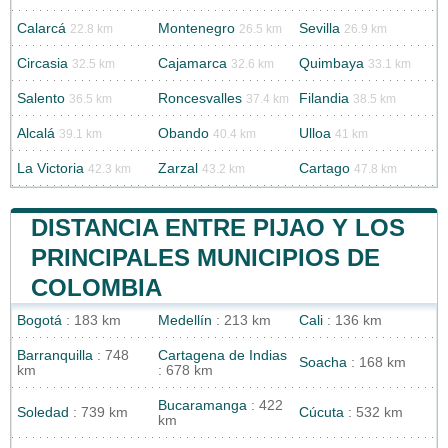
Calarcá
Montenegro
Sevilla
22.8 km
26.5 km
26.9 km
Circasia
Cajamarca
Quimbaya
32.5 km
32.6 km
33.1 km
Salento
Roncesvalles
Filandia
36.5 km
37.4 km
38.5 km
Alcalá
Obando
Ulloa
39.1 km
40.4 km
41 km
La Victoria
Zarzal
Cartago
42.3 km
43.2 km
47.8 km
DISTANCIA ENTRE PIJAO Y LOS
PRINCIPALES MUNICIPIOS DE
COLOMBIA
Bogotá
: 183 km
Medellín
: 213 km
Cali
: 136 km
Barranquilla
: 748
Cartagena de Indias
Soacha
: 168 km
km
: 678 km
Bucaramanga
: 422
Soledad
: 739 km
Cúcuta
: 532 km
km