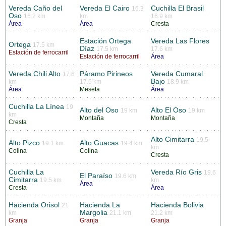
Vereda Caño del
Vereda El Cairo
Cuchilla El Brasil
16.3
Oso
16.2 km
km
16.9 km
Área
Área
Cresta
Estación Ortega
Vereda Las Flores
Ortega
17.5 km
Díaz
17.5 km
17.6 km
Estación de ferrocarril
Estación de ferrocarril
Área
Vereda Chili Alto
Páramo Pirineos
Vereda Cumaral
17.6
Bajo
km
17.6 km
18.9 km
Área
Meseta
Área
Cuchilla La Línea
19
Alto del Oso
Alto El Oso
19 km
19 km
km
Montaña
Montaña
Cresta
Alto Cimitarra
19.5
Alto Pizco
Alto Guacas
19.1 km
19.4 km
km
Colina
Colina
Cresta
Cuchilla La
Vereda Río Gris
19.6
El Paraíso
19.6 km
Cimitarra
19.5 km
km
Área
Cresta
Área
Hacienda Orisol
Hacienda La
Hacienda Bolivia
21
Margolia
km
21.1 km
21.2 km
Granja
Granja
Granja