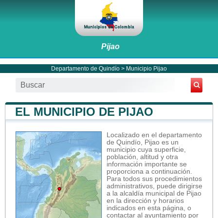
Pijao
Departamento de Quindío
>
Municipio Pijao
EL MUNICIPIO DE PIJAO
Localizado en el departamento
de Quindío, Pijao es un
municipio cuya superficie,
población, altitud y otra
información importante se
proporciona a continuación.
Para todos sus procedimientos
administrativos, puede dirigirse
a la alcaldía municipal de Pijao
en la dirección y horarios
indicados en esta página, o
contactar al ayuntamiento por