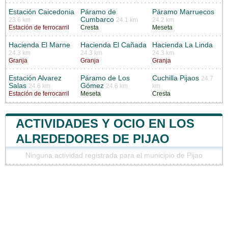
Estación Caicedonia
Páramo de
Páramo Marruecos
Cumbarco
23.6 km
24.1 km
24.2 km
Estación de ferrocarril
Cresta
Meseta
Hacienda El Marne
Hacienda El Cañada
Hacienda La Linda
24.3 km
24.3 km
24.3 km
Granja
Granja
Granja
Estación Alvarez
Páramo de Los
Cuchilla Pijaos
24.7
Salas
Gómez
24.6 km
24.6 km
km
Estación de ferrocarril
Meseta
Cresta
ACTIVIDADES Y OCIO EN LOS
ALREDEDORES DE PIJAO
Ninguna actividad registrada para el municipio de Pijao