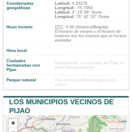
Coordenadas
Latitud:
4.33278
geográficas
Longitud:
-75.7056
Latitud:
4° 19' 58'' Norte
Longitud:
75° 42' 20'' Oeste
Huso horario
UTC
-5:00 (America/Bogota)
El horario de verano y el horario de
invierno son los mismos que el horario
estándar
Hora local
Ciudades
Actualmente, el municipio de Pijao no
hermanadas con
tiene hermanamiento
Pijao
Parque natural
Pijao no forma parte de ningún parque
natural
LOS MUNICIPIOS VECINOS DE
PIJAO
+