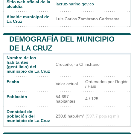
Sitio web oficial de la
lacruz-narino.gov.co
alcaldía
Alcalde municipal de
Luis Carlos Zambrano Carlosama
La Cruz
DEMOGRAFÍA DEL MUNICIPIO
DE LA CRUZ
Nombre de los
habitantes
Cruceño, -a Chinchano
(gentilicio) del
municipio de La Cruz
Fecha
Ordenados por Región
Valor actual
/ País
Población
54 697
4 / 125
habitantes
Densidad de
población del
230,8 hab./km²
(597,7 pop/sq mi)
municipio de La Cruz