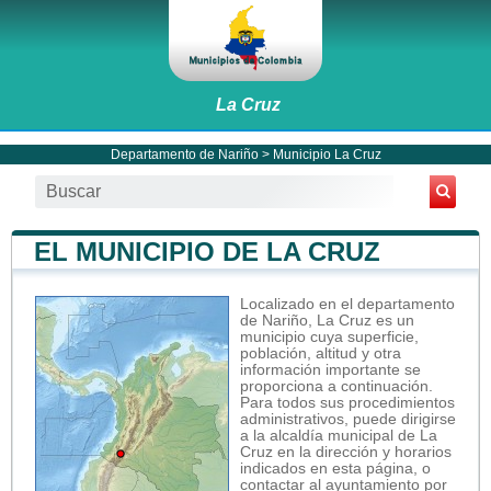
La Cruz
Departamento de Nariño
>
Municipio La Cruz
EL MUNICIPIO DE LA CRUZ
Localizado en el departamento
de Nariño, La Cruz es un
municipio cuya superficie,
población, altitud y otra
información importante se
proporciona a continuación.
Para todos sus procedimientos
administrativos, puede dirigirse
a la alcaldía municipal de La
Cruz en la dirección y horarios
indicados en esta página, o
contactar al ayuntamiento por