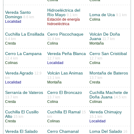
Hidroeléctrica del
Vereda Santo
Río Mayo
Loma de Uca
9.1 km
9.1 km
Domingo
8.6 km
Estación de energía
Colina
Localidad
hidroeléctrica
Cuchilla La Ensillada
Cerro Piscochaque
Volcán De Doña
Juana
9.4 km
11.4 km
11.7 km
Cresta
Colina
Montaña
Cerro La Campana
Vereda Peña Blanca
Cerro San Cristóbal
12.4 km
12.7 km
12.7 km
Colinas
Localidad
Colina
Vereda Agrado
Volcán Las Animas
Montaña de Bateros
12.9
km
13.1 km
13.7 km
Localidad
Montaña
Cresta
Serranía de Vateros
Cerro El Broncazo
Cuchilla Machete de
Doña Juana
13.7 km
13.7 km
14.5 km
Cresta
Colina
Colinas
Cuchilla El Cusillo
Cuchilla El Ramal
Vereda Chimajoy
15
Alto
15 km
km
15.1 km
Cresta
Colinas
Localidad
Vereda El Salado
Cerro Chamanal
Loma Del Salado
16