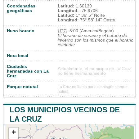
Coordenadas
Latitud:
1.60139
geográficas
Longitud:
-76.9706
Latitud:
1° 36' 5'' Norte
Longitud:
76° 58' 14'' Oeste
Huso horario
UTC
-5:00 (America/Bogota)
El horario de verano y el horario de
invierno son los mismos que el horario
estándar
Hora local
Ciudades
Actualmente, el municipio de La Cruz
hermanadas con La
no tiene hermanamiento
Cruz
Parque natural
La Cruz no forma parte de ningún parque
natural
LOS MUNICIPIOS VECINOS DE
LA CRUZ
+