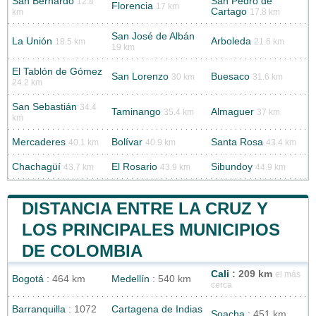
San Bernardo
San Pedro de
12.8
Florencia
17 km
Cartago
km
17.8 km
San José de Albán
La Unión
Arboleda
18.5 km
21.6 km
19 km
El Tablón de Gómez
San Lorenzo
Buesaco
30 km
31.6 km
24.2 km
San Sebastián
34.4
Taminango
Almaguer
35.4 km
37 km
km
Mercaderes
Bolívar
Santa Rosa
40.1 km
40.9 km
43.4 km
Chachagüí
El Rosario
Sibundoy
43.7 km
43.9 km
44.9 km
DISTANCIA ENTRE LA CRUZ Y
LOS PRINCIPALES MUNICIPIOS
DE COLOMBIA
Cali
: 209 km
el más
Bogotá
: 464 km
Medellín
: 540 km
cerca
Barranquilla
: 1072
Cartagena de Indias
Soacha
: 451 km