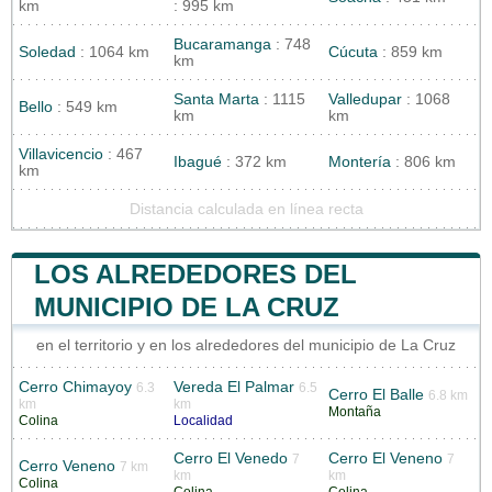
km
: 995 km
Bucaramanga
: 748
Soledad
: 1064 km
Cúcuta
: 859 km
km
Santa Marta
: 1115
Valledupar
: 1068
Bello
: 549 km
km
km
Villavicencio
: 467
Ibagué
: 372 km
Montería
: 806 km
km
Distancia calculada en línea recta
LOS ALREDEDORES DEL
MUNICIPIO DE LA CRUZ
en el territorio y en los alrededores del municipio de La Cruz
Cerro Chimayoy
Vereda El Palmar
6.3
6.5
Cerro El Balle
6.8 km
km
km
Montaña
Colina
Localidad
Cerro El Venedo
Cerro El Veneno
7
7
Cerro Veneno
7 km
km
km
Colina
Colina
Colina