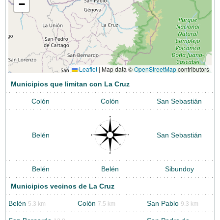
−
Leaflet
|
Map data ©
OpenStreetMap
contributors
Municipios que limitan con La Cruz
Colón
Colón
San Sebastián
Belén
San Sebastián
Belén
Belén
Sibundoy
Municipios vecinos de La Cruz
Belén
Colón
San Pablo
5.3 km
7.5 km
9.3 km