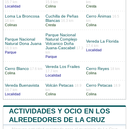
15.7 km
15.9 km
km
Localidad
Colina
Cresta
Loma La Broncosa
Cuchilla de Peñas
Cerro Ánimas
16.5
Blancas
16 km
16.3 km
km
Colinas
Cresta
Colina
Parque Nacional
Parque Nacional
Natural Complejo
Vereda La Florida
Natural Dona Juana
Volcanico Doña
17.4 km
Juana-Cascabel
16.9 km
17.3
Localidad
Parque
km
Parque
Vereda Los Frailes
Cerro Blanco
Cerro Reyes
17.6 km
18 km
17.7 km
Colina
Colina
Localidad
Vereda Buenavista
Volcán Petacas
Cerro Petacas
18.9
18.9
18.7 km
km
km
Localidad
Colina
Colina
ACTIVIDADES Y OCIO EN LOS
ALREDEDORES DE LA CRUZ