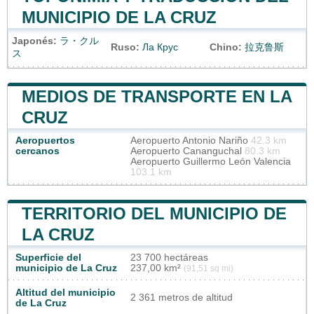
MUNICIPIO DE LA CRUZ
Japonés:
ラ・クル
Ruso:
Ла Крус
Chino:
拉克鲁斯
ス
MEDIOS DE TRANSPORTE EN LA
CRUZ
Aeropuertos
Aeropuerto Antonio Nariño
42.3 km
cercanos
Aeropuerto Cananguchal
80.3 km
Aeropuerto Guillermo León Valencia
103.1 km
TERRITORIO DEL MUNICIPIO DE
LA CRUZ
Superficie del
23 700 hectáreas
municipio de La Cruz
237,00 km²
(91,51 sq mi)
Altitud del municipio
2 361 metros de altitud
de La Cruz