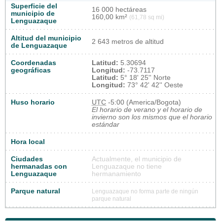
Superficie del
16 000 hectáreas
municipio de
160,00 km²
(61,78 sq mi)
Lenguazaque
Altitud del municipio
2 643 metros de altitud
de Lenguazaque
Coordenadas
Latitud:
5.30694
geográficas
Longitud:
-73.7117
Latitud:
5° 18' 25'' Norte
Longitud:
73° 42' 42'' Oeste
Huso horario
UTC
-5:00 (America/Bogota)
El horario de verano y el horario de
invierno son los mismos que el horario
estándar
Hora local
Ciudades
Actualmente, el municipio de
hermanadas con
Lenguazaque no tiene
Lenguazaque
hermanamiento
Parque natural
Lenguazaque no forma parte de ningún
parque natural