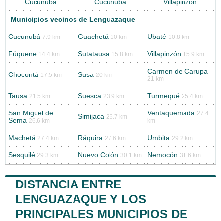
Cucunubá
Cucunubá
Villapinzón
Municipios vecinos de Lenguazaque
Cucunubá
Guachetá
Ubaté
7.9 km
10 km
10.8 km
Fúquene
Sutatausa
Villapinzón
14.4 km
15.8 km
15.9 km
Carmen de Carupa
Chocontá
Susa
17.5 km
20 km
21 km
Tausa
Suesca
Turmequé
21.5 km
23.9 km
25.4 km
San Miguel de
Ventaquemada
27.4
Simijaca
26.7 km
Sema
26.6 km
km
Machetá
Ráquira
Umbita
27.4 km
27.6 km
29.2 km
Sesquilé
Nuevo Colón
Nemocón
29.3 km
30.1 km
31.6 km
DISTANCIA ENTRE
LENGUAZAQUE Y LOS
PRINCIPALES MUNICIPIOS DE