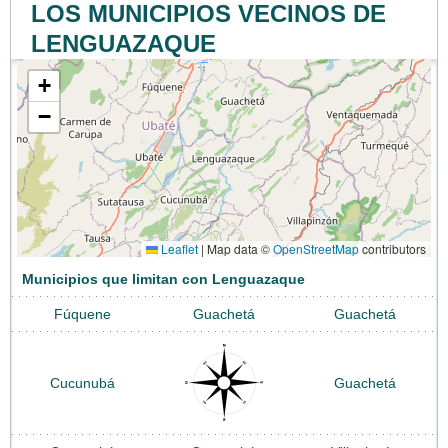
LOS MUNICIPIOS VECINOS DE
LENGUAZAQUE
+
−
Leaflet
|
Map data ©
OpenStreetMap
contributors
Municipios que limitan con Lenguazaque
Fúquene
Guachetá
Guachetá
Cucunubá
Guachetá