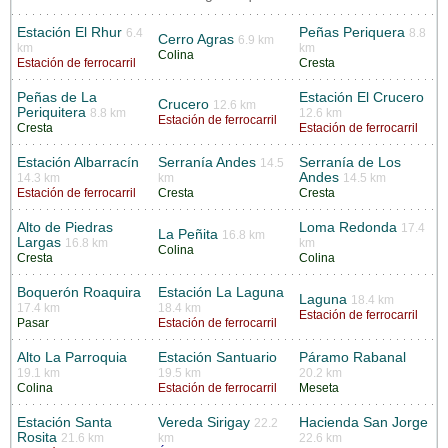
Estación El Rhur
Peñas Periquera
6.4
8.8
Cerro Agras
6.9 km
km
km
Colina
Estación de ferrocarril
Cresta
Peñas de La
Estación El Crucero
Crucero
12.6 km
Periquitera
8.8 km
12.6 km
Estación de ferrocarril
Cresta
Estación de ferrocarril
Estación Albarracín
Serranía Andes
Serranía de Los
14.5
Andes
14.3 km
km
14.5 km
Estación de ferrocarril
Cresta
Cresta
Alto de Piedras
Loma Redonda
17.4
La Peñita
16.8 km
Largas
16.8 km
km
Colina
Cresta
Colina
Boquerón Roaquira
Estación La Laguna
Laguna
18.4 km
17.4 km
18.4 km
Estación de ferrocarril
Pasar
Estación de ferrocarril
Alto La Parroquia
Estación Santuario
Páramo Rabanal
19.1 km
19.5 km
20.2 km
Colina
Estación de ferrocarril
Meseta
Estación Santa
Vereda Sirigay
Hacienda San Jorge
22.2
Rosita
21.6 km
km
22.6 km