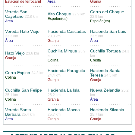
Estación de ferrocarril
Área
Granja
Vereda San
Cerro del Choque
Alto Choque
22.9 km
Cayetano
22.8 km
22.9 km
Espolón(es)
Área
Espolón(es)
Vereda Hato Viejo
Hacienda Cascadas
Hacienda San Luis
23.3 km
23.3 km
23.5 km
Área
Granja
Área
Cuchilla Mirgue
Cuchilla Tortuga
23.9
24.3
Hato Viejo
23.6 km
km
km
Granja
Colina
Cresta
Hacienda Paraguita
Hacienda Santa
Cerro Espino
24.3 km
Teresa
24.4 km
24.5 km
Colina
Granja
Granja
Cuchilla San Felipe
Hacienda La Isla
Nueva Zelandia
25.2
25.1 km
25.2 km
km
Colina
Granja
Área
Vereda Santa
Hacienda Mocoa
Hacienda Silvania
Bárbara
25.4 km
25.7 km
25.7 km
Área
Granja
Granja