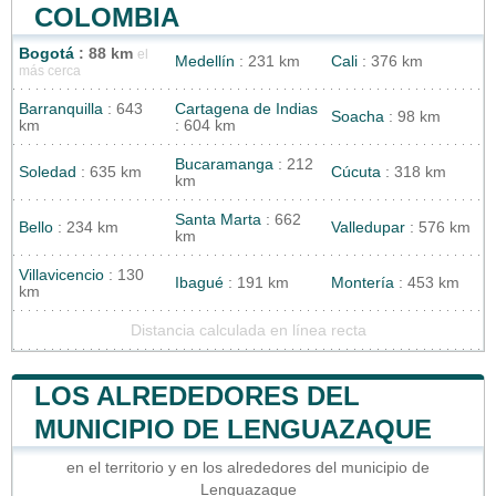
COLOMBIA
Bogotá
: 88 km
el
Medellín
: 231 km
Cali
: 376 km
más cerca
Barranquilla
: 643
Cartagena de Indias
Soacha
: 98 km
km
: 604 km
Bucaramanga
: 212
Soledad
: 635 km
Cúcuta
: 318 km
km
Santa Marta
: 662
Bello
: 234 km
Valledupar
: 576 km
km
Villavicencio
: 130
Ibagué
: 191 km
Montería
: 453 km
km
Distancia calculada en línea recta
LOS ALREDEDORES DEL
MUNICIPIO DE LENGUAZAQUE
en el territorio y en los alrededores del municipio de
Lenguazaque