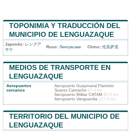
TOPONIMIA Y TRADUCCIÓN DEL
MUNICIPIO DE LENGUAZAQUE
Japonés:
レングア
Ruso:
Ленгуасаке
Chino:
伦瓜萨克
サケ
MEDIOS DE TRANSPORTE EN
LENGUAZAQUE
Aeropuertos
Aeropuerto Guaymaral Flaminio
cercanos
Suarez Camacho
67.4 km
Aeropuerto Militar CATAM
82.9 km
Aeropuerto Vanguardia
127.3 km
TERRITORIO DEL MUNICIPIO DE
LENGUAZAQUE