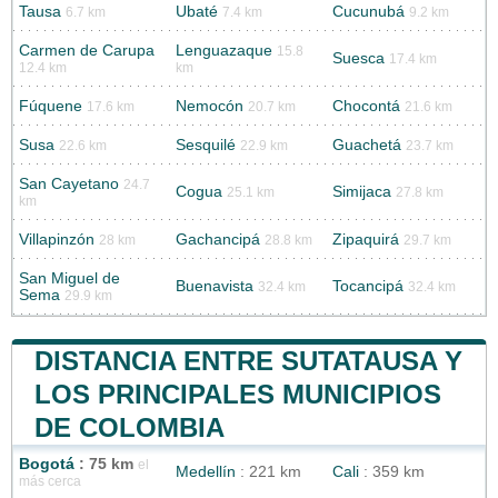
Tausa
Ubaté
Cucunubá
6.7 km
7.4 km
9.2 km
Carmen de Carupa
Lenguazaque
15.8
Suesca
17.4 km
12.4 km
km
Fúquene
Nemocón
Chocontá
17.6 km
20.7 km
21.6 km
Susa
Sesquilé
Guachetá
22.6 km
22.9 km
23.7 km
San Cayetano
24.7
Cogua
Simijaca
25.1 km
27.8 km
km
Villapinzón
Gachancipá
Zipaquirá
28 km
28.8 km
29.7 km
San Miguel de
Buenavista
Tocancipá
32.4 km
32.4 km
Sema
29.9 km
DISTANCIA ENTRE SUTATAUSA Y
LOS PRINCIPALES MUNICIPIOS
DE COLOMBIA
Bogotá
: 75 km
el
Medellín
: 221 km
Cali
: 359 km
más cerca