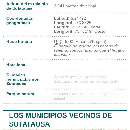
Altitud del municipio
2 641 metros de altitud
de Sutatausa
Coordenadas
Latitud:
5.24722
geográficas
Longitud:
-73.8525
Latitud:
5° 14' 50'' Norte
Longitud:
73° 51' 9'' Oeste
Huso horario
UTC
-5:00 (America/Bogota)
El horario de verano y el horario de
invierno son los mismos que el horario
estándar
Hora local
Ciudades
Actualmente, el municipio de
hermanadas con
Sutatausa no tiene hermanamiento
Sutatausa
Parque natural
Sutatausa no forma parte de ningún parque
natural
LOS MUNICIPIOS VECINOS DE
SUTATAUSA