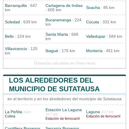
Barranquilla
: 647
Cartagena de Indias
Soacha
: 85 km
km
: 605 km
Bucaramanga
: 224
Soledad
: 639 km
Cúcuta
: 331 km
km
Santa Marta
: 668
Bello
: 224 km
Valledupar
: 584 km
km
Villavicencio
: 125
Ibagué
: 175 km
Montería
: 451 km
km
Distancia calculada en línea recta
LOS ALREDEDORES DEL
MUNICIPIO DE SUTATAUSA
en el territorio y en los alrededores del municipio de Sutatausa
Estación La Laguna
La Peñita
Laguna
4 km
10.7 km
10.7 km
Colina
Estación de ferrocarril
Estación de ferrocarril
Cordillera Borregos
Serranía Borregos