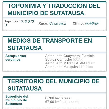
TOPONIMIA Y TRADUCCIÓN DEL
MUNICIPIO DE SUTATAUSA
Japonés:
スタタウ
Ruso:
Сутатауса
Chino:
苏塔陶萨
サ
MEDIOS DE TRANSPORTE EN
SUTATAUSA
Aeropuertos
Aeropuerto Guaymaral Flaminio
cercanos
Suarez Camacho
53.7 km
Aeropuerto Militar CATAM
69 km
Aeropuerto Mariquita
114.4 km
TERRITORIO DEL MUNICIPIO DE
SUTATAUSA
Superficie del
6 700 hectáreas
municipio de
67,00 km²
(25,87 sq mi)
Sutatausa