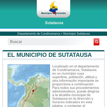
Sutatausa
Departamento de Cundinamarca
>
Municipio Sutatausa
EL MUNICIPIO DE SUTATAUSA
Localizado en el departamento
de Cundinamarca, Sutatausa
es un municipio cuya
superficie, población, altitud y
otra información importante se
proporciona a continuación.
Para todos sus procedimientos
administrativos, puede dirigirse
a la alcaldía municipal de
Sutatausa en la dirección y
horarios indicados en esta
página, o contactar al