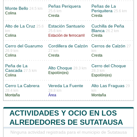
Peñas Periquera
Peñas de La
Monte Bello
24.5 km
Periquitera
25.6 km
25.6 km
Colina
Cresta
Cresta
Alto de La Cruz
Estación Santuario
Cuchilla de Peña
25.6
Blanca
km
25.6 km
26.2 km
Colina
Estación de ferrocarril
Cresta
Cerro del Guarumo
Cordillera de Calzón
Cerros de Calzón
27
26.9 km
27 km
km
Colina
Cresta
Cresta
Peña de La
Cerro del Choque
Alto Choque
28.3 km
Cascada
27.5 km
28.3 km
Espolón(es)
Colina
Espolón(es)
Cerro La Cabrera
Vereda La Fuente
Alto Las Fraguas
29
28.4 km
28.8 km
km
Montaña
Área
Montaña
ACTIVIDADES Y OCIO EN LOS
ALREDEDORES DE SUTATAUSA
Ninguna actividad registrada para el municipio de Sutatausa