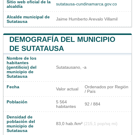
Sitio web oficial de la
sutatausa-cundinamarca.gov.co
alcaldía
Alcalde municipal de
Jaime Humberto Arevalo Villamil
Sutatausa
DEMOGRAFÍA DEL MUNICIPIO
DE SUTATAUSA
Nombre de los
habitantes
(gentilicio) del
Sutatausano, -a
municipio de
Sutatausa
Fecha
Ordenados por Región
Valor actual
/ País
Población
5 564
92 / 884
habitantes
Densidad de
población del
83,0 hab./km²
(215,1 pop/sq mi)
municipio de
Sutatausa