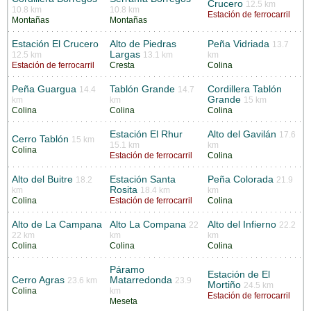
Crucero
12.5 km
10.8 km
10.8 km
Estación de ferrocarril
Montañas
Montañas
Estación El Crucero
Alto de Piedras
Peña Vidriada
13.7
Largas
12.5 km
13.1 km
km
Estación de ferrocarril
Cresta
Colina
Peña Guargua
Tablón Grande
Cordillera Tablón
14.4
14.7
Grande
km
km
15 km
Colina
Colina
Colina
Estación El Rhur
Alto del Gavilán
17.6
Cerro Tablón
15 km
15.1 km
km
Colina
Estación de ferrocarril
Colina
Alto del Buitre
Estación Santa
Peña Colorada
18.2
21.9
Rosita
km
18.4 km
km
Colina
Estación de ferrocarril
Colina
Alto de La Campana
Alto La Compana
Alto del Infierno
22
22.2
22 km
km
km
Colina
Colina
Colina
Páramo
Estación de El
Cerro Agras
Matarredonda
23.6 km
23.9
Mortiño
24.5 km
Colina
km
Estación de ferrocarril
Meseta