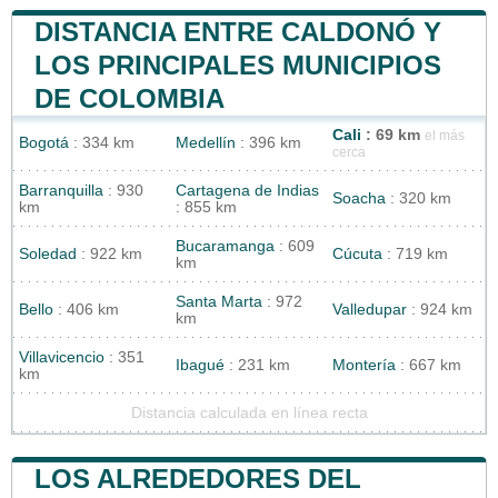
DISTANCIA ENTRE CALDONÓ Y
LOS PRINCIPALES MUNICIPIOS
DE COLOMBIA
Cali
: 69 km
el más
Bogotá
: 334 km
Medellín
: 396 km
cerca
Barranquilla
: 930
Cartagena de Indias
Soacha
: 320 km
km
: 855 km
Bucaramanga
: 609
Soledad
: 922 km
Cúcuta
: 719 km
km
Santa Marta
: 972
Bello
: 406 km
Valledupar
: 924 km
km
Villavicencio
: 351
Ibagué
: 231 km
Montería
: 667 km
km
Distancia calculada en línea recta
LOS ALREDEDORES DEL