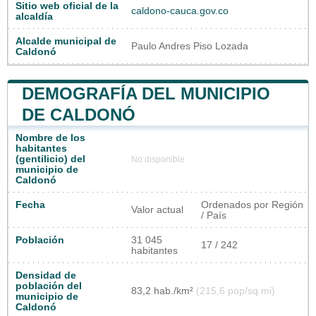
Sitio web oficial de la
caldono-cauca.gov.co
alcaldía
Alcalde municipal de
Paulo Andres Piso Lozada
Caldonó
DEMOGRAFÍA DEL MUNICIPIO
DE CALDONÓ
Nombre de los
habitantes
(gentilicio) del
No disponible
municipio de
Caldonó
Fecha
Ordenados por Región
Valor actual
/ País
Población
31 045
17 / 242
habitantes
Densidad de
población del
83,2 hab./km²
(215,6 pop/sq mi)
municipio de
Caldonó