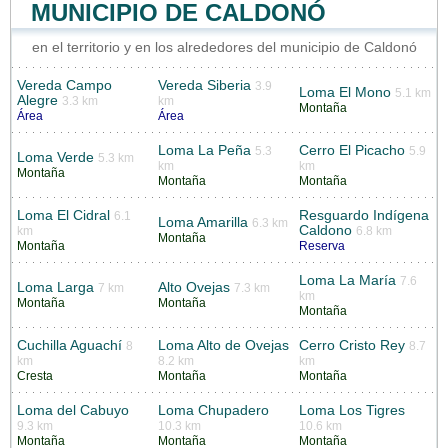
MUNICIPIO DE CALDONÓ
en el territorio y en los alrededores del municipio de Caldonó
Vereda Campo
Vereda Siberia
3.9
Loma El Mono
5.1 km
Alegre
3.3 km
km
Montaña
Área
Área
Loma La Peña
Cerro El Picacho
5.3
5.9
Loma Verde
5.3 km
km
km
Montaña
Montaña
Montaña
Loma El Cidral
Resguardo Indígena
6.1
Loma Amarilla
6.3 km
Caldono
km
6.8 km
Montaña
Montaña
Reserva
Loma La María
7.6
Loma Larga
Alto Ovejas
7 km
7.3 km
km
Montaña
Montaña
Montaña
Cuchilla Aguachí
Loma Alto de Ovejas
Cerro Cristo Rey
8
8.7
km
8.2 km
km
Cresta
Montaña
Montaña
Loma del Cabuyo
Loma Chupadero
Loma Los Tigres
9.3 km
10.3 km
10.6 km
Montaña
Montaña
Montaña