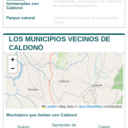
Actualmente, el municipio de Caldonó
hermanadas con
no tiene hermanamiento
Caldonó
Parque natural
Caldonó no forma parte de ningún parque
natural
LOS MUNICIPIOS VECINOS DE
CALDONÓ
+
−
Leaflet
|
Map data ©
OpenStreetMap
contributors
Municipios que limitan con Caldonó
Santander de
Suárez
Caloto