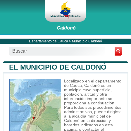
Caldonó
Departamento de Cauca
>
Municipio Caldonó
EL MUNICIPIO DE CALDONÓ
Localizado en el departamento
de Cauca, Caldonó es un
municipio cuya superficie,
población, altitud y otra
información importante se
proporciona a continuación.
Para todos sus procedimientos
administrativos, puede dirigirse
a la alcaldía municipal de
Caldonó en la dirección y
horarios indicados en esta
página, o contactar al