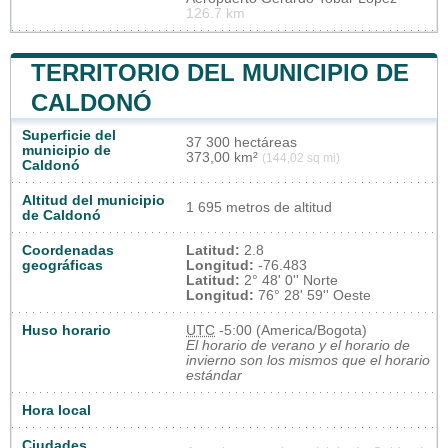
126.7 km
TERRITORIO DEL MUNICIPIO DE
CALDONÓ
Superficie del
37 300 hectáreas
municipio de
373,00 km²
(144,02 sq mi)
Caldonó
Altitud del municipio
1 695 metros de altitud
de Caldonó
Coordenadas
Latitud:
2.8
geográficas
Longitud:
-76.483
Latitud:
2° 48' 0'' Norte
Longitud:
76° 28' 59'' Oeste
Huso horario
UTC
-5:00 (America/Bogota)
El horario de verano y el horario de
invierno son los mismos que el horario
estándar
Hora local
Ciudades