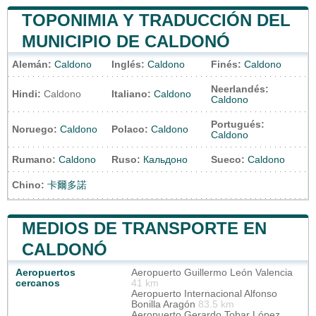
TOPONIMIA Y TRADUCCIÓN DEL
MUNICIPIO DE CALDONÓ
Alemán:
Caldono
Inglés:
Caldono
Finés:
Caldono
Neerlandés:
Hindi:
Caldono
Italiano:
Caldono
Caldono
Portugués:
Noruego:
Caldono
Polaco:
Caldono
Caldono
Rumano:
Caldono
Ruso:
Кальдоно
Sueco:
Caldono
Chino:
卡爾多諾
MEDIOS DE TRANSPORTE EN
CALDONÓ
Aeropuertos
Aeropuerto Guillermo León Valencia
cercanos
41 km
Aeropuerto Internacional Alfonso
Bonilla Aragón
83.5 km
Aeropuerto Gerardo Tobar López