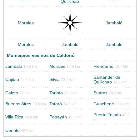
Quilichao
Morales
Jambaló
Morales
Jambaló
Jambaló
Municipios vecinos de Caldonó
Jambaló
Morales
Piendamó
16.8 km
17.6 km
18.7 km
Santander de
Cajibío
Silvia
22.4 km
23.2 km
Quilichao
24.2 km
Caloto
Toribío
Suárez
27 km
29.2 km
29.3 km
Buenos Aires
Totoró
Guachené
30.5 km
34.6 km
38.4 km
Puerto Tejada
48.8
Villa Rica
Popayán
40.9 km
43.5 km
km
Corinto
48.9 km