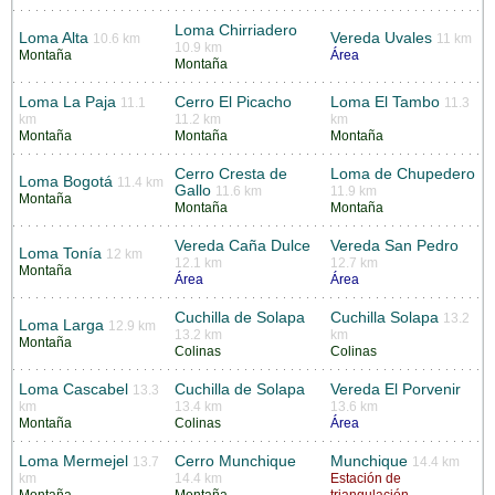
Loma Chirriadero
Loma Alta
Vereda Uvales
10.6 km
11 km
10.9 km
Montaña
Área
Montaña
Loma La Paja
Cerro El Picacho
Loma El Tambo
11.1
11.3
km
11.2 km
km
Montaña
Montaña
Montaña
Cerro Cresta de
Loma de Chupedero
Loma Bogotá
11.4 km
Gallo
11.6 km
11.9 km
Montaña
Montaña
Montaña
Vereda Caña Dulce
Vereda San Pedro
Loma Tonía
12 km
12.1 km
12.7 km
Montaña
Área
Área
Cuchilla de Solapa
Cuchilla Solapa
13.2
Loma Larga
12.9 km
13.2 km
km
Montaña
Colinas
Colinas
Loma Cascabel
Cuchilla de Solapa
Vereda El Porvenir
13.3
km
13.4 km
13.6 km
Montaña
Colinas
Área
Loma Mermejel
Cerro Munchique
Munchique
13.7
14.4 km
km
14.4 km
Estación de
Montaña
Montaña
triangulación