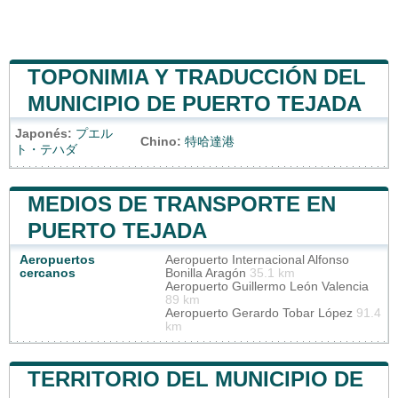
TOPONIMIA Y TRADUCCIÓN DEL
MUNICIPIO DE PUERTO TEJADA
Japonés:
プエル
Chino:
特哈達港
ト・テハダ
MEDIOS DE TRANSPORTE EN
PUERTO TEJADA
Aeropuertos
Aeropuerto Internacional Alfonso
cercanos
Bonilla Aragón
35.1 km
Aeropuerto Guillermo León Valencia
89 km
Aeropuerto Gerardo Tobar López
91.4
km
TERRITORIO DEL MUNICIPIO DE