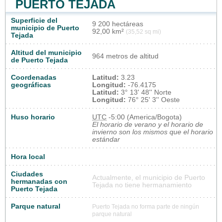
PUERTO TEJADA
Superficie del
9 200 hectáreas
municipio de Puerto
92,00 km²
(35,52 sq mi)
Tejada
Altitud del municipio
964 metros de altitud
de Puerto Tejada
Coordenadas
Latitud:
3.23
geográficas
Longitud:
-76.4175
Latitud:
3° 13' 48'' Norte
Longitud:
76° 25' 3'' Oeste
Huso horario
UTC
-5:00 (America/Bogota)
El horario de verano y el horario de
invierno son los mismos que el horario
estándar
Hora local
Ciudades
Actualmente, el municipio de Puerto
hermanadas con
Tejada no tiene hermanamiento
Puerto Tejada
Parque natural
Puerto Tejada no forma parte de ningún
parque natural