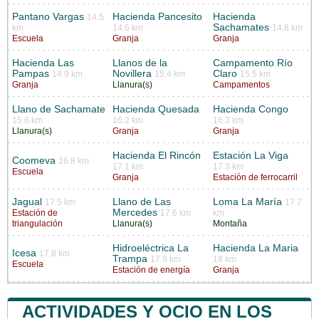
Pantano Vargas
Hacienda Pancesito
Hacienda
14.5
Sachamates
km
14.6 km
14.8 km
Escuela
Granja
Granja
Hacienda Las
Llanos de la
Campamento Río
Pampas
Novillera
Claro
14.9 km
15.4 km
15.5 km
Granja
Llanura(s)
Campamentos
Llano de Sachamate
Hacienda Quesada
Hacienda Congo
15.6 km
16.2 km
16.3 km
Llanura(s)
Granja
Granja
Hacienda El Rincón
Estación La Viga
Coomeva
16.8 km
17.1 km
17.3 km
Escuela
Granja
Estación de ferrocarril
Jagual
Llano de Las
Loma La María
17.5 km
17.7
Mercedes
Estación de
17.6 km
km
triangulación
Llanura(s)
Montaña
Hidroeléctrica La
Hacienda La Maria
Icesa
17.8 km
Trampa
17.9 km
18 km
Escuela
Estación de energía
Granja
ACTIVIDADES Y OCIO EN LOS