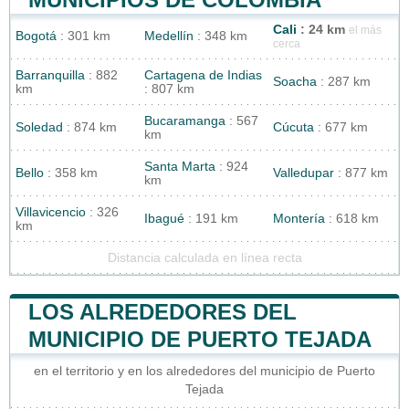
Cali
: 24 km
el más
Bogotá
: 301 km
Medellín
: 348 km
cerca
Barranquilla
: 882
Cartagena de Indias
Soacha
: 287 km
km
: 807 km
Bucaramanga
: 567
Soledad
: 874 km
Cúcuta
: 677 km
km
Santa Marta
: 924
Bello
: 358 km
Valledupar
: 877 km
km
Villavicencio
: 326
Ibagué
: 191 km
Montería
: 618 km
km
Distancia calculada en línea recta
LOS ALREDEDORES DEL
MUNICIPIO DE PUERTO TEJADA
en el territorio y en los alrededores del municipio de Puerto
Tejada