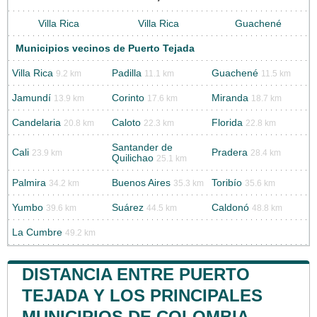
Villa Rica
Villa Rica
Guachené
Municipios vecinos de Puerto Tejada
Villa Rica
Padilla
Guachené
9.2 km
11.1 km
11.5 km
Jamundí
Corinto
Miranda
13.9 km
17.6 km
18.7 km
Candelaria
Caloto
Florida
20.8 km
22.3 km
22.8 km
Santander de
Cali
Pradera
23.9 km
28.4 km
Quilichao
25.1 km
Palmira
Buenos Aires
Toribío
34.2 km
35.3 km
35.6 km
Yumbo
Suárez
Caldonó
39.6 km
44.5 km
48.8 km
La Cumbre
49.2 km
DISTANCIA ENTRE PUERTO
TEJADA Y LOS PRINCIPALES
MUNICIPIOS DE COLOMBIA