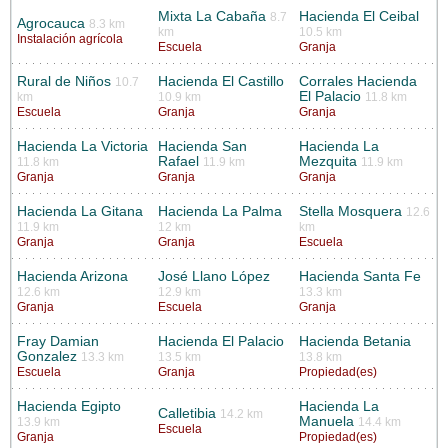
Mixta La Cabaña
Hacienda El Ceibal
8.7
Agrocauca
8.3 km
km
10.5 km
Instalación agrícola
Escuela
Granja
Rural de Niños
Hacienda El Castillo
Corrales Hacienda
10.7
El Palacio
km
10.9 km
11.8 km
Escuela
Granja
Granja
Hacienda La Victoria
Hacienda San
Hacienda La
Rafael
Mezquita
11.8 km
11.9 km
11.9 km
Granja
Granja
Granja
Hacienda La Gitana
Hacienda La Palma
Stella Mosquera
12.6
11.9 km
12 km
km
Granja
Granja
Escuela
Hacienda Arizona
José Llano López
Hacienda Santa Fe
12.6 km
12.9 km
13.3 km
Granja
Escuela
Granja
Fray Damian
Hacienda El Palacio
Hacienda Betania
Gonzalez
13.3 km
13.5 km
13.8 km
Escuela
Granja
Propiedad(es)
Hacienda Egipto
Hacienda La
Calletibia
14.2 km
Manuela
13.9 km
14.4 km
Escuela
Granja
Propiedad(es)