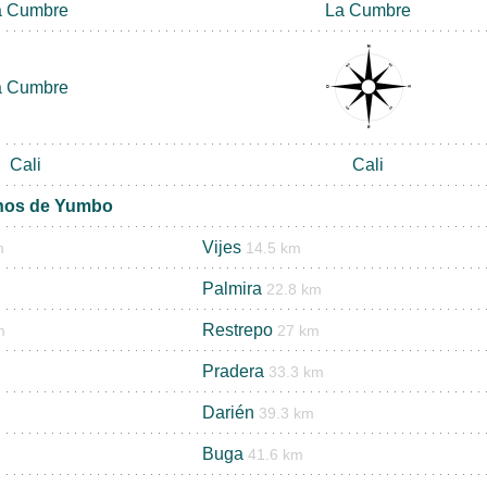
a Cumbre
La Cumbre
a Cumbre
Cali
Cali
inos de Yumbo
Vijes
m
14.5 km
Palmira
22.8 km
Restrepo
m
27 km
Pradera
33.3 km
Darién
39.3 km
Buga
41.6 km