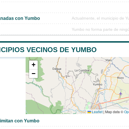
anadas con Yumbo
Actualmente, el municipio de 
Yumbo no forma parte de ningú
ICIPIOS VECINOS DE YUMBO
+
−
Leaflet
|
Map data ©
Op
limitan con Yumbo