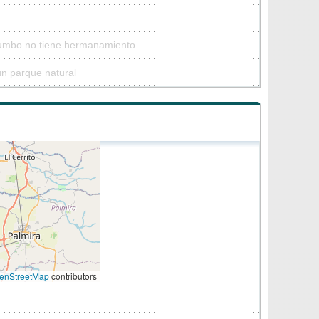
Yumbo no tiene hermanamiento
n parque natural
enStreetMap
contributors