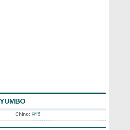
E YUMBO
Chino:
雲博