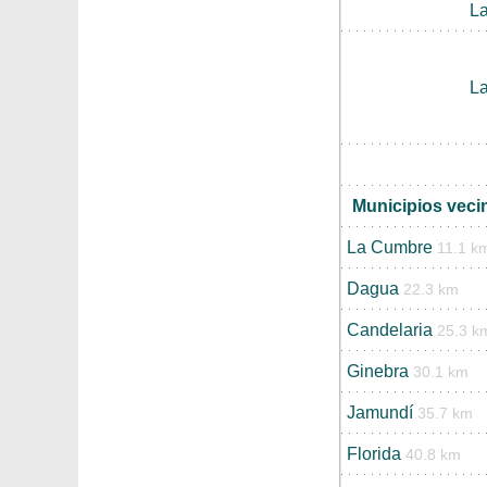
L
L
Municipios vec
La Cumbre
11.1 k
Dagua
22.3 km
Candelaria
25.3 k
Ginebra
30.1 km
Jamundí
35.7 km
Florida
40.8 km