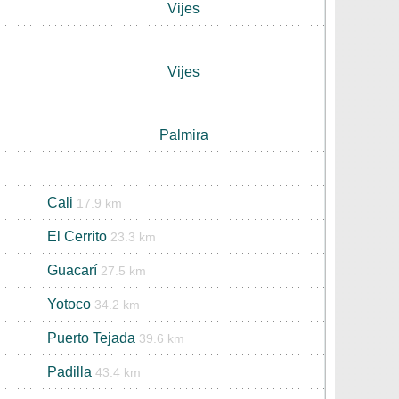
Vijes
Vijes
Palmira
Cali
17.9 km
El Cerrito
23.3 km
Guacarí
27.5 km
Yotoco
34.2 km
Puerto Tejada
39.6 km
Padilla
43.4 km