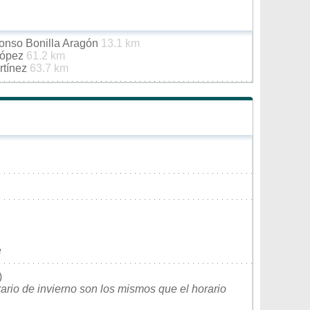
fonso Bonilla Aragón
13.1 km
López
61.2 km
rtínez
63.7 km
e
)
rario de invierno son los mismos que el horario