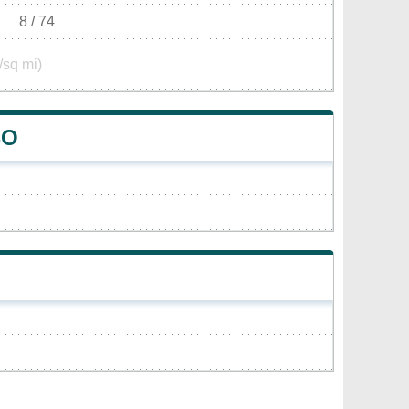
8 / 74
/sq mi)
BO