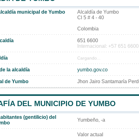
 alcaldía municipal de Yumbo
Alcaldía de Yumbo
Cl 5 # 4 - 40
Colombia
lcaldía
651 6600
Internacional: +57 651 6600
ldía
Cargando...
de la alcaldía
yumbo.gov.co
pal de Yumbo
Jhon Jairo Santamaría Per
FÍA DEL MUNICIPIO DE YUMBO
bitantes (gentilicio) del
Yumbeño, -a
umbo
Valor actual