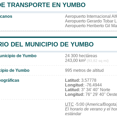
DE TRANSPORTE EN YUMBO
rcanos
Aeropuerto Internacional Al
Aeropuerto Gerardo Tobar 
Aeropuerto Heriberto Gil Ma
IO DEL MUNICIPIO DE YUMBO
municipio de Yumbo
24 300 hectáreas
243,00 km²
(93,82 sq mi)
icipio de Yumbo
995 metros de altitud
ográficas
Latitud:
3.57778
Longitud:
-76.4944
Latitud:
3° 34' 40'' Norte
Longitud:
76° 29' 40'' Oest
UTC
-5:00 (America/Bogota
El horario de verano y el ho
estándar