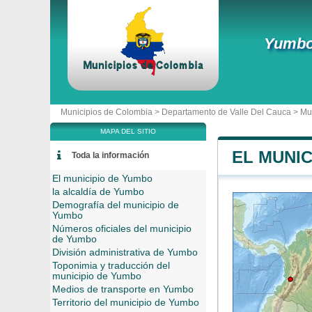
Yumb
Municipios de Colombia >
Departamento de Valle Del Cauca
>
Mu
MAPA DEL SITIO
EL MUNIC
Toda la información
El municipio de Yumbo
la alcaldía de Yumbo
Demografía del municipio de
Yumbo
Números oficiales del municipio
de Yumbo
División administrativa de Yumbo
Toponimia y traducción del
municipio de Yumbo
Medios de transporte en Yumbo
Territorio del municipio de Yumbo