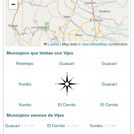
−
Leaflet
|
Map data ©
OpenStreetMap
contributors
Municipios que limitan con Vijes
Restrepo
Guacarí
Guacarí
Yumbo
Guacarí
Yumbo
El Cerrito
El Cerrito
Municipios vecinos de Vijes
Guacarí
El Cerrito
Yumbo
14.3 km
14.4 km
14.5 km