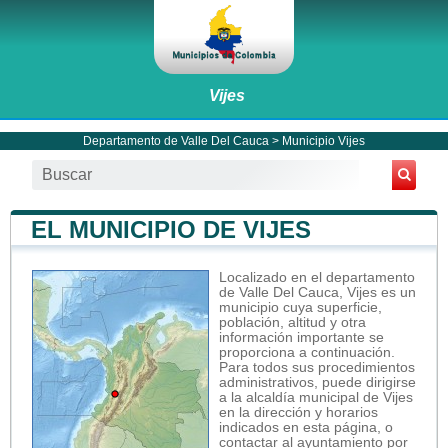
Vijes
Departamento de Valle Del Cauca
>
Municipio Vijes
EL MUNICIPIO DE VIJES
Localizado en el departamento
de Valle Del Cauca, Vijes es un
municipio cuya superficie,
población, altitud y otra
información importante se
proporciona a continuación.
Para todos sus procedimientos
administrativos, puede dirigirse
a la alcaldía municipal de Vijes
en la dirección y horarios
indicados en esta página, o
contactar al ayuntamiento por