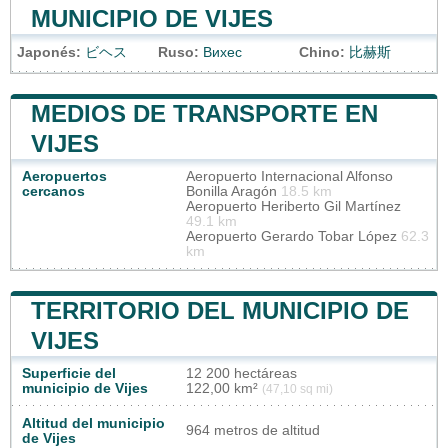
MUNICIPIO DE VIJES
Japonés:
ビヘス
Ruso:
Вихес
Chino:
比赫斯
MEDIOS DE TRANSPORTE EN
VIJES
Aeropuertos
Aeropuerto Internacional Alfonso
cercanos
Bonilla Aragón
18.5 km
Aeropuerto Heriberto Gil Martínez
49.1 km
Aeropuerto Gerardo Tobar López
62.3
km
TERRITORIO DEL MUNICIPIO DE
VIJES
Superficie del
12 200 hectáreas
municipio de Vijes
122,00 km²
(47,10 sq mi)
Altitud del municipio
964 metros de altitud
de Vijes