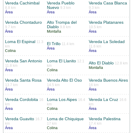
Vereda Cachimbal
Vereda Pueblo
Vereda Casa Blanca
Nuevo
8.8 km
9.3 km
9.3 km
Área
Área
Área
Vereda Chontaduro
Alto Trompa del
Vereda Platanares
Diablo
9.7 km
9.8 km
10.5 km
Área
Montaña
Área
Loma El Espinal
Vereda La Soledad
11.3
El Trillo
11.4 km
km
11.6 km
Área
Colina
Área
Vereda San Antonio
Loma El Llanito
12.1
Alto El Diablo
12.8 km
11.8 km
km
Montaña
Área
Colina
Vereda Santa Rosa
Vereda Alto El Oso
Vereda Buenos Aires
13.7 km
14.5 km
16 km
Área
Área
Área
Vereda Cordobita
Loma Los Aipes
Vereda La Cruz
16
16.4
16.6
km
km
km
Área
Colina
Área
Vereda Guavito
Loma de Chiquique
Vereda Palestina
16.7
km
17 km
17.4 km
Área
Colina
Área