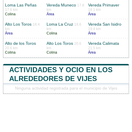
Loma Las Peñas
Vereda Muneco
Vereda Primaver
17.8
17.6 km
km
18.1 km
Colina
Área
Área
Alto Los Toros
Loma La Cruz
Vereda San Isidro
18.4
18.6
km
km
19.4 km
Área
Colina
Área
Alto de los Toros
Alto Los Toros
Vereda Calimata
20.6
20.6 km
km
21.5 km
Colina
Colina
Área
ACTIVIDADES Y OCIO EN LOS
ALREDEDORES DE VIJES
Ninguna actividad registrada para el municipio de Vijes