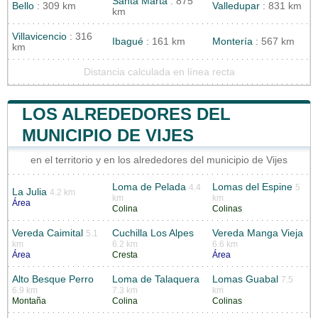
Santa Marta
: 875
Bello
: 309 km
Valledupar
: 831 km
km
Villavicencio
: 316
Ibagué
: 161 km
Montería
: 567 km
km
Distancia calculada en línea recta
LOS ALREDEDORES DEL
MUNICIPIO DE VIJES
en el territorio y en los alrededores del municipio de Vijes
Loma de Pelada
Lomas del Espine
4.4
5
La Julia
4.2 km
km
km
Área
Colina
Colinas
Vereda Caimital
Cuchilla Los Alpes
Vereda Manga Vieja
5.1
km
6.2 km
6.6 km
Área
Cresta
Área
Alto Besque Perro
Loma de Talaquera
Lomas Guabal
7.5
6.9 km
7.3 km
km
Montaña
Colina
Colinas