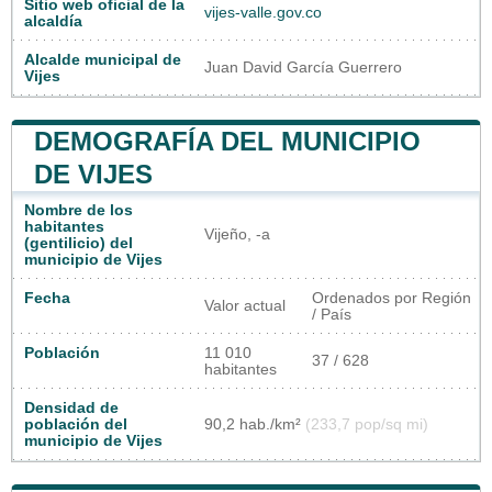
Sitio web oficial de la
vijes-valle.gov.co
alcaldía
Alcalde municipal de
Juan David García Guerrero
Vijes
DEMOGRAFÍA DEL MUNICIPIO
DE VIJES
Nombre de los
habitantes
Vijeño, -a
(gentilicio) del
municipio de Vijes
Fecha
Ordenados por Región
Valor actual
/ País
Población
11 010
37 / 628
habitantes
Densidad de
población del
90,2 hab./km²
(233,7 pop/sq mi)
municipio de Vijes