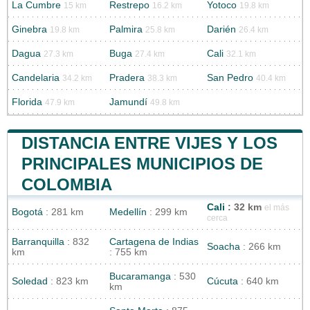
La Cumbre
Restrepo
Yotoco
15 km
16.2 km
19.8 km
Ginebra
Palmira
Darién
19.8 km
25.8 km
26.4 km
Dagua
Buga
Cali
27.3 km
27.4 km
32.1 km
Candelaria
Pradera
San Pedro
34.2 km
38.3 km
40.4 km
Florida
Jamundí
47.9 km
49.8 km
DISTANCIA ENTRE VIJES Y LOS
PRINCIPALES MUNICIPIOS DE
COLOMBIA
Cali
: 32 km
el más
Bogotá
: 281 km
Medellín
: 299 km
cerca
Barranquilla
: 832
Cartagena de Indias
Soacha
: 266 km
km
: 755 km
Bucaramanga
: 530
Soledad
: 823 km
Cúcuta
: 640 km
km