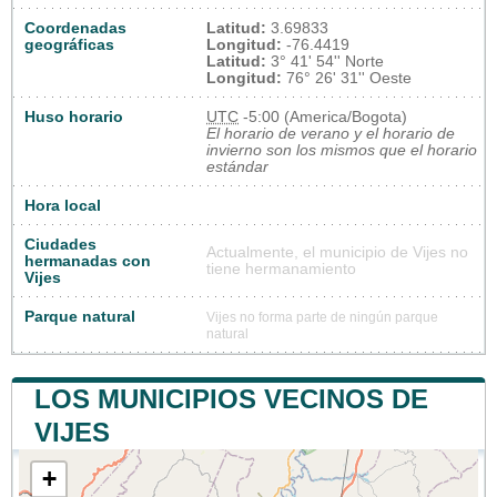
Coordenadas
Latitud:
3.69833
geográficas
Longitud:
-76.4419
Latitud:
3° 41' 54'' Norte
Longitud:
76° 26' 31'' Oeste
Huso horario
UTC
-5:00 (America/Bogota)
El horario de verano y el horario de
invierno son los mismos que el horario
estándar
Hora local
Ciudades
Actualmente, el municipio de Vijes no
hermanadas con
tiene hermanamiento
Vijes
Parque natural
Vijes no forma parte de ningún parque
natural
LOS MUNICIPIOS VECINOS DE
VIJES
+