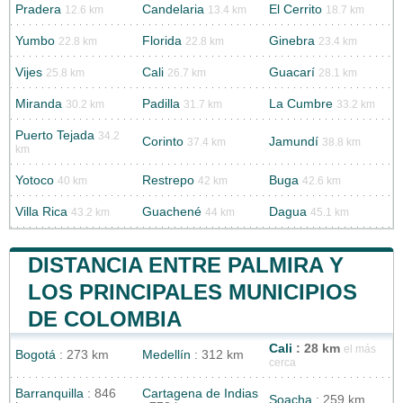
Pradera
Candelaria
El Cerrito
12.6 km
13.4 km
18.7 km
Yumbo
Florida
Ginebra
22.8 km
22.8 km
23.4 km
Vijes
Cali
Guacarí
25.8 km
26.7 km
28.1 km
Miranda
Padilla
La Cumbre
30.2 km
31.7 km
33.2 km
Puerto Tejada
34.2
Corinto
Jamundí
37.4 km
38.8 km
km
Yotoco
Restrepo
Buga
40 km
42 km
42.6 km
Villa Rica
Guachené
Dagua
43.2 km
44 km
45.1 km
DISTANCIA ENTRE PALMIRA Y
LOS PRINCIPALES MUNICIPIOS
DE COLOMBIA
Cali
: 28 km
el más
Bogotá
: 273 km
Medellín
: 312 km
cerca
Barranquilla
: 846
Cartagena de Indias
Soacha
: 259 km