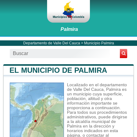
Palmira
Departamento de Valle Del Cauca
>
Municipio Palmira
EL MUNICIPIO DE PALMIRA
Localizado en el departamento
de Valle Del Cauca, Palmira es
un municipio cuya superficie,
población, altitud y otra
información importante se
proporciona a continuación.
Para todos sus procedimientos
administrativos, puede dirigirse
a la alcaldía municipal de
Palmira en la dirección y
horarios indicados en esta
página, o contactar al