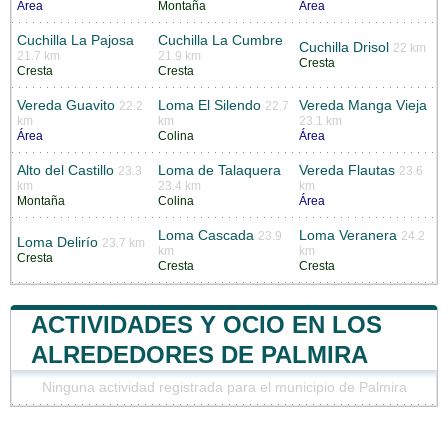
Área
Montaña
Área
Cuchilla La Pajosa
Cuchilla La Cumbre
Cuchilla Drisol
22 km
21.7 km
21.9 km
Cresta
Cresta
Cresta
Vereda Guavito
Loma El Silendo
Vereda Manga Vieja
22.2
22.7
km
km
23.1 km
Área
Colina
Área
Alto del Castillo
Loma de Talaquera
Vereda Flautas
23.3
23.6
km
23.4 km
km
Montaña
Colina
Área
Loma Cascada
Loma Veranera
23.9
24.2
Loma Delirío
23.7 km
km
km
Cresta
Cresta
Cresta
ACTIVIDADES Y OCIO EN LOS
ALREDEDORES DE PALMIRA
Ninguna actividad registrada para el municipio de Palmira