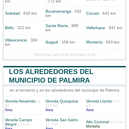
km
: 772 km
Bucaramanga
: 532
Soledad
: 838 km
Cúcuta
: 642 km
km
Santa Marta
: 888
Bello
: 322 km
Valledupar
: 841 km
km
Villavicencio
: 304
Ibagué
: 158 km
Montería
: 583 km
km
Distancia calculada en línea recta
LOS ALREDEDORES DEL
MUNICIPIO DE PALMIRA
en el territorio y en los alrededores del municipio de Palmira
Vereda Amaimito
Vereda Quisquina
Vereda Llanito
11
12.1
km
11.4 km
km
Área
Área
Área
Vereda Campo
Vereda San Isidro
Alto Cominal
15.5 km
Alegre
13.6 km
14.7 km
Montaña
Área
Área