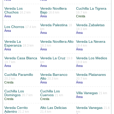
Vereda Los
Veredo Novillera
Cuchilla La Tigrera
Chuchos
Bajo
16.2 km
16.6 km
16.7 km
Área
Área
Cresta
Vereda Palestina
Vereda Zabaletas
18
Los Chorros
17.4 km
km
18.1 km
Área
Área
Área
Vereda La
Vereda Novillera Alto
Vereda La Nevera
Esperanza
18.3 km
18.3 km
19.4 km
Área
Área
Área
Vereda Casa Blanca
Vereda La Cruz
Vereda Los Medios
19.8
19.7 km
km
19.8 km
Área
Área
Área
Cuchilla Paramillo
Vereda Barranco
Vereda Platanares
Alto
20.2 km
20.3 km
20.7 km
Cresta
Área
Área
Cuchilla Los
Cuchilla Los
Villa Vanegas
21 km
Domingos
Cuervos
20.7 km
21 km
Área
Cresta
Cresta
Vereda Cerrito
Alto Las Delicias
Vereda Vanegas
21.6
Adentro
21.2 km
21.4 km
km