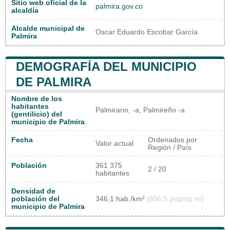
Sitio web oficial de la
palmira.gov.co
alcaldía
Alcalde municipal de
Oscar Eduardo Escobar García
Palmira
DEMOGRAFÍA DEL MUNICIPIO
DE PALMIRA
Nombre de los
habitantes
Palmirano, -a, Palmireño -a
(gentilicio) del
municipio de Palmira
Fecha
Ordenados por
Valor actual
Región / País
Población
361 375
2 / 20
habitantes
Densidad de
población del
346,1 hab./km²
(896,5 pop/sq mi)
municipio de Palmira