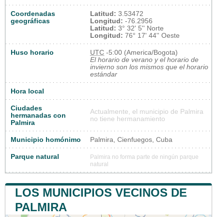
Coordenadas
Latitud:
3.53472
geográficas
Longitud:
-76.2956
Latitud:
3° 32' 5'' Norte
Longitud:
76° 17' 44'' Oeste
Huso horario
UTC
-5:00 (America/Bogota)
El horario de verano y el horario de
invierno son los mismos que el horario
estándar
Hora local
Ciudades
Actualmente, el municipio de Palmira
hermanadas con
no tiene hermanamiento
Palmira
Municipio homónimo
Palmira, Cienfuegos, Cuba
Parque natural
Palmira no forma parte de ningún parque
natural
LOS MUNICIPIOS VECINOS DE
PALMIRA