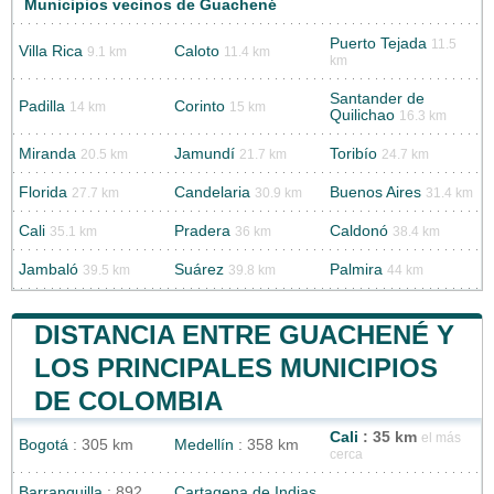
Municipios vecinos de Guachené
Puerto Tejada
11.5
Villa Rica
Caloto
9.1 km
11.4 km
km
Santander de
Padilla
Corinto
14 km
15 km
Quilichao
16.3 km
Miranda
Jamundí
Toribío
20.5 km
21.7 km
24.7 km
Florida
Candelaria
Buenos Aires
27.7 km
30.9 km
31.4 km
Cali
Pradera
Caldonó
35.1 km
36 km
38.4 km
Jambaló
Suárez
Palmira
39.5 km
39.8 km
44 km
DISTANCIA ENTRE GUACHENÉ Y
LOS PRINCIPALES MUNICIPIOS
DE COLOMBIA
Cali
: 35 km
el más
Bogotá
: 305 km
Medellín
: 358 km
cerca
Barranquilla
: 892
Cartagena de Indias