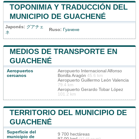
TOPONIMIA Y TRADUCCIÓN DEL
MUNICIPIO DE GUACHENÉ
Japonés:
グアチェ
Ruso:
Гуачене
ネ
MEDIOS DE TRANSPORTE EN
GUACHENÉ
Aeropuertos
Aeropuerto Internacional Alfonso
cercanos
Bonilla Aragón
45.6 km
Aeropuerto Guillermo León Valencia
79.4 km
Aeropuerto Gerardo Tobar López
101.2 km
TERRITORIO DEL MUNICIPIO DE
GUACHENÉ
Superficie del
9 700 hectáreas
municipio de
97,00 km²
(37,45 sq mi)