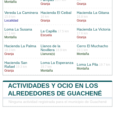
Montaña
Granja
Granja
Vereda La Caminera
Hacienda El Ceibal
Hacienda La Gitana
15.9 km
16 km
16.8 km
Localidad
Granja
Granja
Loma La Susana
Hacienda La Victoria
La Capilla
17.5 km
17.1 km
17.6 km
Escuela
Montaña
Granja
Hacienda La Palma
Llanos de la
Cerro El Muchacho
Novillera
18.3 km
18.9 km
19.1 km
Granja
Llanura(s)
Montaña
Hacienda San
Loma La Esperanza
Loma La Pila
19.7 km
Rafael
19.3 km
19.7 km
Montaña
Granja
Montaña
ACTIVIDADES Y OCIO EN LOS
ALREDEDORES DE GUACHENÉ
Ninguna actividad registrada para el municipio de Guachené