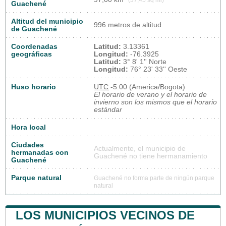
Guachené
Altitud del municipio
996 metros de altitud
de Guachené
Coordenadas
Latitud:
3.13361
geográficas
Longitud:
-76.3925
Latitud:
3° 8' 1'' Norte
Longitud:
76° 23' 33'' Oeste
Huso horario
UTC
-5:00 (America/Bogota)
El horario de verano y el horario de
invierno son los mismos que el horario
estándar
Hora local
Ciudades
Actualmente, el municipio de
hermanadas con
Guachené no tiene hermanamiento
Guachené
Parque natural
Guachené no forma parte de ningún parque
natural
LOS MUNICIPIOS VECINOS DE