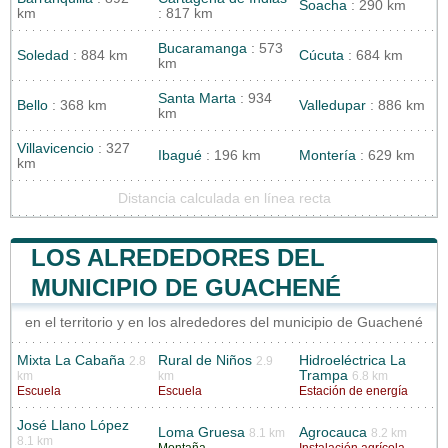
Soacha
: 290 km
km
: 817 km
Bucaramanga
: 573
Soledad
: 884 km
Cúcuta
: 684 km
km
Santa Marta
: 934
Bello
: 368 km
Valledupar
: 886 km
km
Villavicencio
: 327
Ibagué
: 196 km
Montería
: 629 km
km
Distancia calculada en línea recta
LOS ALREDEDORES DEL
MUNICIPIO DE GUACHENÉ
en el territorio y en los alrededores del municipio de Guachené
Mixta La Cabaña
Rural de Niños
Hidroeléctrica La
2.8
2.9
Trampa
km
km
6.8 km
Escuela
Escuela
Estación de energía
José Llano López
Loma Gruesa
Agrocauca
8.1 km
8.2 km
8.1 km
Montaña
Instalación agrícola