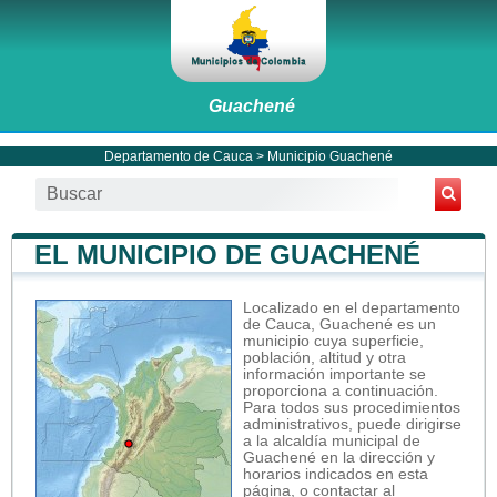
Guachené
Departamento de Cauca
>
Municipio Guachené
EL MUNICIPIO DE GUACHENÉ
Localizado en el departamento
de Cauca, Guachené es un
municipio cuya superficie,
población, altitud y otra
información importante se
proporciona a continuación.
Para todos sus procedimientos
administrativos, puede dirigirse
a la alcaldía municipal de
Guachené en la dirección y
horarios indicados en esta
página, o contactar al