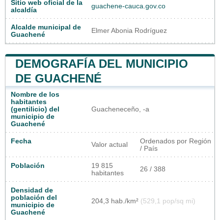
Sitio web oficial de la
guachene-cauca.gov.co
alcaldía
Alcalde municipal de
Elmer Abonia Rodríguez
Guachené
DEMOGRAFÍA DEL MUNICIPIO
DE GUACHENÉ
Nombre de los
habitantes
(gentilicio) del
Guacheneceño, -a
municipio de
Guachené
Fecha
Ordenados por Región
Valor actual
/ País
Población
19 815
26 / 388
habitantes
Densidad de
población del
204,3 hab./km²
(529,1 pop/sq mi)
municipio de
Guachené