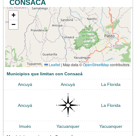
CONSACÁ
+
−
Leaflet
|
Map data ©
OpenStreetMap
contributors
Municipios que limitan con Consacá
Ancuyá
Ancuyá
La Florida
Ancuyá
La Florida
Imués
Yacuanquer
Yacuanquer