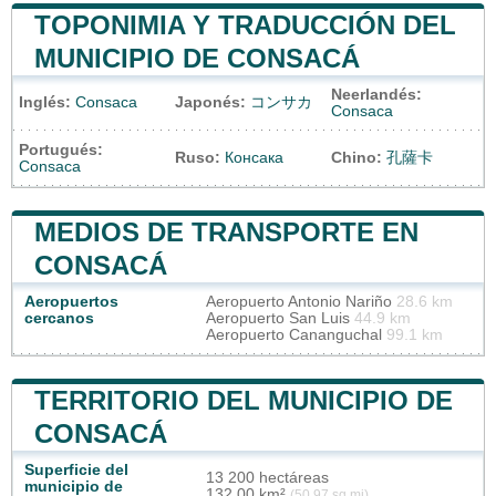
TOPONIMIA Y TRADUCCIÓN DEL
MUNICIPIO DE CONSACÁ
Neerlandés:
Inglés:
Consaca
Japonés:
コンサカ
Consaca
Portugués:
Ruso:
Консака
Chino:
孔薩卡
Consaca
MEDIOS DE TRANSPORTE EN
CONSACÁ
Aeropuertos
Aeropuerto Antonio Nariño
28.6 km
cercanos
Aeropuerto San Luis
44.9 km
Aeropuerto Cananguchal
99.1 km
TERRITORIO DEL MUNICIPIO DE
CONSACÁ
Superficie del
13 200 hectáreas
municipio de
132,00 km²
(50,97 sq mi)