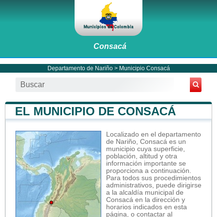
Consacá
Departamento de Nariño
>
Municipio Consacá
EL MUNICIPIO DE CONSACÁ
Localizado en el departamento
de Nariño, Consacá es un
municipio cuya superficie,
población, altitud y otra
información importante se
proporciona a continuación.
Para todos sus procedimientos
administrativos, puede dirigirse
a la alcaldía municipal de
Consacá en la dirección y
horarios indicados en esta
página, o contactar al