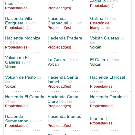
Argüello
6.6 km
Inés
5.4 km
6.6 km
Propiedad(es)
Propiedad(es)
Propiedad(es)
Hacienda Villa
Hacienda
Gallina
11.6 km
Enriqueta
Chapacual
9.6 km
10.3 km
Estación de
Propiedad(es)
Propiedad(es)
triangulación
Hacienda Mochiza
Hacienda Pradera
Volcán Galeras
12
11.8 km
12 km
km
Propiedad(es)
Propiedad(es)
Volcán
Volcán de El
La Galera
El Galera
12 km
12 km
Galeras
12 km
Volcán
Volcán
Volcán
Volcán de Pasto
Hacienda Santa
Hacienda El Rosal
12
Isabel
km
12.9 km
13.1 km
Volcán
Propiedad(es)
Propiedad(es)
Hacienda El Cebada
Hacienda Canta
Hacienda Obrale
15
Claro
14 km
14.1 km
km
Propiedad(es)
Propiedad(es)
Propiedad(es)
Hacienda
Hacienda Inantas
Inantas
16.4 km
Sumatambo
15.9 km
16.4 km
Propiedad(es)
Propiedad(es)
Propiedad(es)