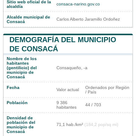
Sitio web oficial de la
consaca-narino.gov.co
alcaldía
Alcalde municipal de
Carlos Alberto Jaramillo Ordoñez
Consacá
DEMOGRAFÍA DEL MUNICIPIO
DE CONSACÁ
Nombre de los
habitantes
(gentilicio) del
Consaqueño, -a
municipio de
Consacá
Fecha
Ordenados por Región
Valor actual
/ País
Población
9 386
44 / 703
habitantes
Densidad de
población del
71,1 hab./km²
(184,2 pop/sq mi)
municipio de
Consacá