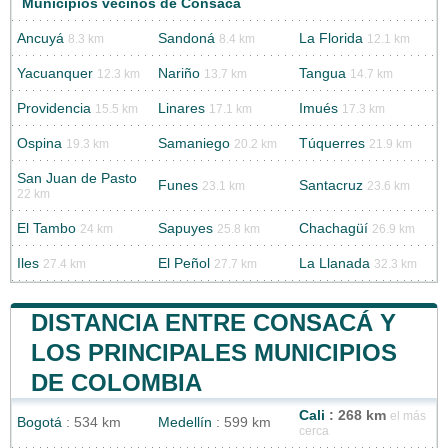
Municipios vecinos de Consacá
Ancuyá
Sandoná
La Florida
8.3 km
8.4 km
12.1 km
Yacuanquer
Nariño
Tangua
12.3 km
13.7 km
14.7 km
Providencia
Linares
Imués
15.5 km
17.1 km
17.3 km
Ospina
Samaniego
Túquerres
19.3 km
20.2 km
21.9 km
San Juan de Pasto
Funes
Santacruz
23.1 km
23.6 km
22 km
El Tambo
Sapuyes
Chachagüí
24 km
25.8 km
26.9 km
Iles
El Peñol
La Llanada
27.4 km
27.7 km
32.3 km
DISTANCIA ENTRE CONSACÁ Y
LOS PRINCIPALES MUNICIPIOS
DE COLOMBIA
Cali
: 268 km
el más
Bogotá
: 534 km
Medellín
: 599 km
cerca