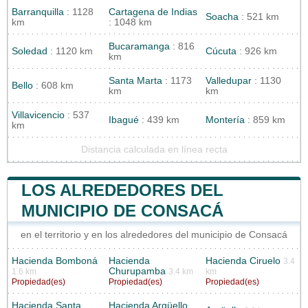
Barranquilla
: 1128
Cartagena de Indias
Soacha
: 521 km
km
: 1048 km
Bucaramanga
: 816
Soledad
: 1120 km
Cúcuta
: 926 km
km
Santa Marta
: 1173
Valledupar
: 1130
Bello
: 608 km
km
km
Villavicencio
: 537
Ibagué
: 439 km
Montería
: 859 km
km
Distancia calculada en línea recta
LOS ALREDEDORES DEL
MUNICIPIO DE CONSACÁ
en el territorio y en los alrededores del municipio de Consacá
Hacienda Bomboná
Hacienda
Hacienda Ciruelo
3.4
Churupamba
1.6 km
3.4 km
km
Propiedad(es)
Propiedad(es)
Propiedad(es)
Hacienda Santa
Hacienda Argüello