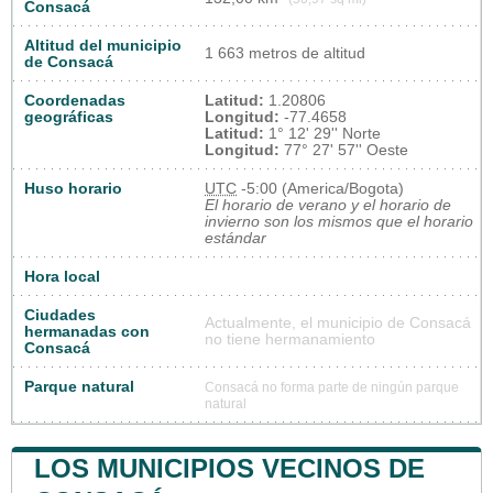
Consacá
Altitud del municipio
1 663 metros de altitud
de Consacá
Coordenadas
Latitud:
1.20806
geográficas
Longitud:
-77.4658
Latitud:
1° 12' 29'' Norte
Longitud:
77° 27' 57'' Oeste
Huso horario
UTC
-5:00 (America/Bogota)
El horario de verano y el horario de
invierno son los mismos que el horario
estándar
Hora local
Ciudades
Actualmente, el municipio de Consacá
hermanadas con
no tiene hermanamiento
Consacá
Parque natural
Consacá no forma parte de ningún parque
natural
LOS MUNICIPIOS VECINOS DE