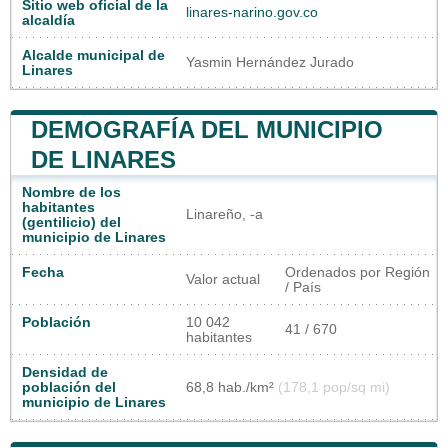
Sitio web oficial de la
linares-narino.gov.co
alcaldía
Alcalde municipal de
Yasmin Hernández Jurado
Linares
DEMOGRAFÍA DEL MUNICIPIO
DE LINARES
Nombre de los
habitantes
Linareño, -a
(gentilicio) del
municipio de Linares
Fecha
Ordenados por Región
Valor actual
/ País
Población
10 042
41 / 670
habitantes
Densidad de
población del
68,8 hab./km²
(178,1 pop/sq mi)
municipio de Linares