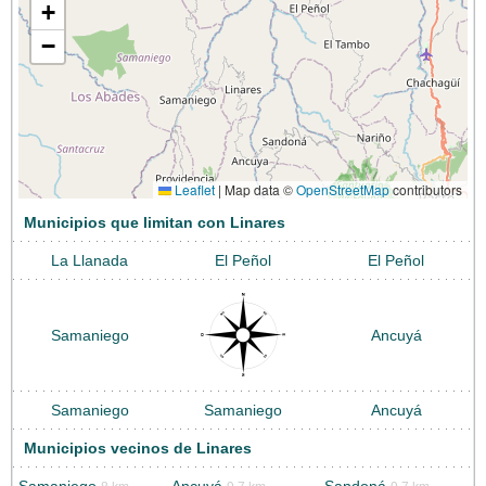
+
−
Leaflet
|
Map data ©
OpenStreetMap
contributors
Municipios que limitan con Linares
La Llanada
El Peñol
El Peñol
Samaniego
Ancuyá
Samaniego
Samaniego
Ancuyá
Municipios vecinos de Linares