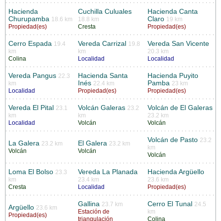
Hacienda
Cuchilla Culuales
Hacienda Canta
Churupamba
Claro
18.6 km
18.8 km
19 km
Propiedad(es)
Cresta
Propiedad(es)
Cerro Espada
Vereda Carrizal
Vereda San Vicente
19.4
19.8
km
km
20.3 km
Colina
Localidad
Localidad
Vereda Pangus
Hacienda Santa
Hacienda Puyito
22.3
Inés
Pamba
km
22.4 km
23 km
Localidad
Propiedad(es)
Propiedad(es)
Vereda El Pital
Volcán Galeras
Volcán de El Galeras
23.1
23.2
km
km
23.2 km
Localidad
Volcán
Volcán
Volcán de Pasto
23.2
La Galera
El Galera
23.2 km
23.2 km
km
Volcán
Volcán
Volcán
Loma El Bolso
Vereda La Planada
Hacienda Argüello
23.3
km
23.4 km
23.6 km
Cresta
Localidad
Propiedad(es)
Gallina
Cerro El Tunal
23.7 km
24.5
Argüello
23.6 km
Estación de
km
Propiedad(es)
triangulación
Colina