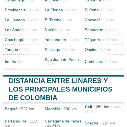
Samaniego
Ancuyá
Sandoná
8 km
9.7 km
9.7 km
Providencia
La Florida
El Peñol
13.7 km
14.3 km
14.9 km
La Llanada
El Tambo
Consacá
15.2 km
16 km
17.1 km
Los Andes
Nariño
Santacruz
18.8 km
18.9 km
22.2 km
Chachagüí
Yacuanquer
Túquerres
26.8 km
29.3 km
31.5 km
Tangua
Policarpa
Ospina
31.7 km
31.8 km
31.8 km
San Juan de Pasto
Imués
Cumbitara
33 km
34.6 km
33 km
DISTANCIA ENTRE LINARES Y
LOS PRINCIPALES MUNICIPIOS
DE COLOMBIA
Cali
: 256 km
el más
Bogotá
: 527 km
Medellín
: 586 km
cerca
Barranquilla
: 1115
Cartagena de Indias
Soacha
: 514 km
km
: 1034 km