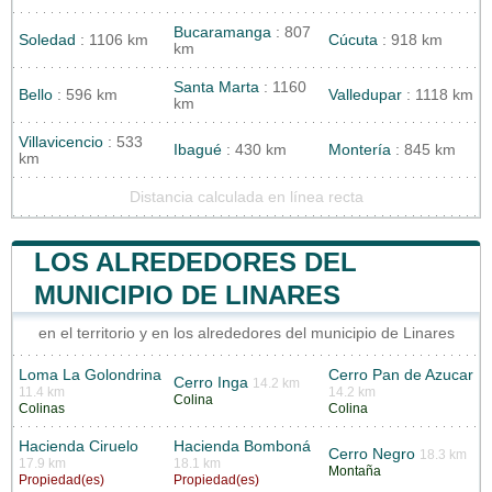
Bucaramanga
: 807
Soledad
: 1106 km
Cúcuta
: 918 km
km
Santa Marta
: 1160
Bello
: 596 km
Valledupar
: 1118 km
km
Villavicencio
: 533
Ibagué
: 430 km
Montería
: 845 km
km
Distancia calculada en línea recta
LOS ALREDEDORES DEL
MUNICIPIO DE LINARES
en el territorio y en los alrededores del municipio de Linares
Loma La Golondrina
Cerro Pan de Azucar
Cerro Inga
14.2 km
11.4 km
14.2 km
Colina
Colinas
Colina
Hacienda Ciruelo
Hacienda Bomboná
Cerro Negro
18.3 km
17.9 km
18.1 km
Montaña
Propiedad(es)
Propiedad(es)