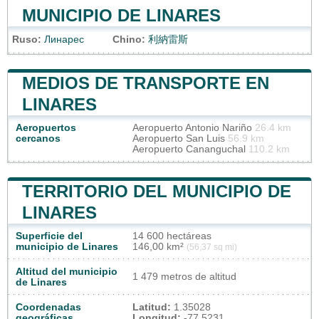
MUNICIPIO DE LINARES
Ruso:
Линарес
Chino:
利納雷斯
MEDIOS DE TRANSPORTE EN
LINARES
Aeropuertos
Aeropuerto Antonio Nariño
26.4 km
cercanos
Aeropuerto San Luis
56.9 km
Aeropuerto Cananguchal
110.2 km
TERRITORIO DEL MUNICIPIO DE
LINARES
Superficie del
14 600 hectáreas
municipio de Linares
146,00 km²
(56,37 sq mi)
Altitud del municipio
1 479 metros de altitud
de Linares
Coordenadas
Latitud:
1.35028
geográficas
Longitud:
-77.5231