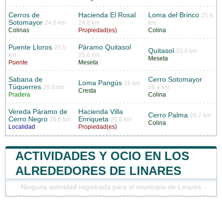
Cerros de
Hacienda El Rosal
Loma del Brinco
25.4
Sotomayor
24.6 km
24.8 km
km
Colinas
Propiedad(es)
Colina
Puente Lloros
Páramo Quitasol
25.5
Quitasol
25.8 km
km
25.8 km
Meseta
Puente
Meseta
Sabana de
Cerro Sotomayor
Loma Pangús
26 km
Túquerres
25.9 km
26.4 km
Cresta
Pradera
Colina
Vereda Páramo de
Hacienda Villa
Cerro Palma
26.7 km
Cerro Negro
Enriqueta
26.5 km
26.6 km
Colina
Localidad
Propiedad(es)
ACTIVIDADES Y OCIO EN LOS
ALREDEDORES DE LINARES
Ninguna actividad registrada para el municipio de Linares