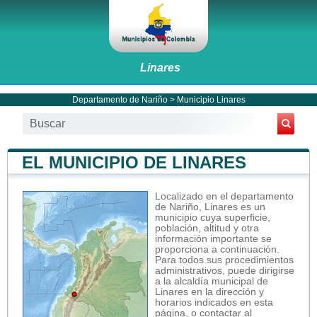
Linares
Departamento de Nariño
>
Municipio Linares
EL MUNICIPIO DE LINARES
Localizado en el departamento
de Nariño, Linares es un
municipio cuya superficie,
población, altitud y otra
información importante se
proporciona a continuación.
Para todos sus procedimientos
administrativos, puede dirigirse
a la alcaldía municipal de
Linares en la dirección y
horarios indicados en esta
página, o contactar al