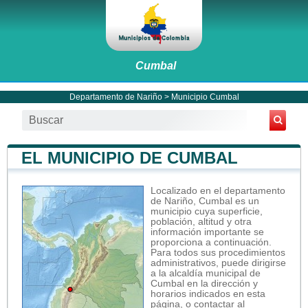
Cumbal
Departamento de Nariño
>
Municipio Cumbal
EL MUNICIPIO DE CUMBAL
Localizado en el departamento
de Nariño, Cumbal es un
municipio cuya superficie,
población, altitud y otra
información importante se
proporciona a continuación.
Para todos sus procedimientos
administrativos, puede dirigirse
a la alcaldía municipal de
Cumbal en la dirección y
horarios indicados en esta
página, o contactar al