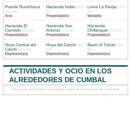
Puente Rumichaca
Hacienda Indan
Loma La Ravija
16.5
16.8
16.1 km
km
km
Arco
Propiedad(es)
Montaña
Hacienda El
Hacienda San
Hacienda
Carmelo
Antonio
Chillanquer
16.9 km
17.6 km
17.9 km
Propiedad(es)
Propiedad(es)
Propiedad(es)
Hoya Central del
Hoya del Carchi
Basin of Tulcán
18.1
18.1
Carchi
18.1 km
km
km
Depresión(es)
Depresión(es)
Depresión(es)
ACTIVIDADES Y OCIO EN LOS
ALREDEDORES DE CUMBAL
Ninguna actividad registrada para el municipio de Cumbal