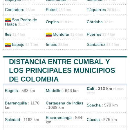
Contadero
Potosí
Túquerres
28 km
28.2 km
28.8 km
San Pedro de
Ospina
Córdoba
31.9 km
32 km
Huaca
31.1 km
Iles
Montúfar
Puerres
32.4 km
32.6 km
33.4 km
Espejo
Imués
Santacruz
34.7 km
38 km
38.4 km
DISTANCIA ENTRE CUMBAL Y
LOS PRINCIPALES MUNICIPIOS
DE COLOMBIA
Cali
: 313 km
el más
Bogotá
: 583 km
Medellín
: 643 km
cerca
Barranquilla
: 1170
Cartagena de Indias
Soacha
: 570 km
km
: 1089 km
Bucaramanga
: 864
Soledad
: 1162 km
Cúcuta
: 975 km
km