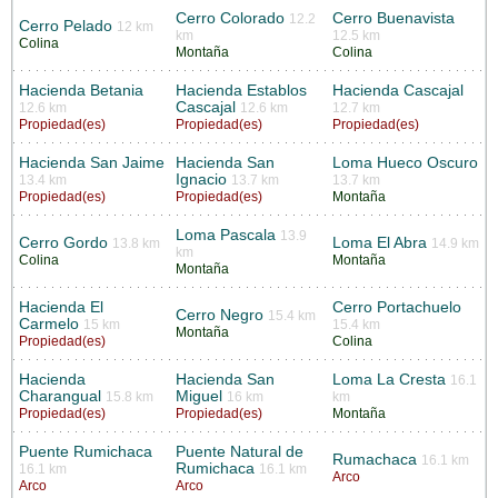
Cerro Colorado
Cerro Buenavista
12.2
Cerro Pelado
12 km
km
12.5 km
Colina
Montaña
Colina
Hacienda Betania
Hacienda Establos
Hacienda Cascajal
Cascajal
12.6 km
12.6 km
12.7 km
Propiedad(es)
Propiedad(es)
Propiedad(es)
Hacienda San Jaime
Hacienda San
Loma Hueco Oscuro
Ignacio
13.4 km
13.7 km
13.7 km
Propiedad(es)
Propiedad(es)
Montaña
Loma Pascala
13.9
Cerro Gordo
Loma El Abra
13.8 km
14.9 km
km
Colina
Montaña
Montaña
Hacienda El
Cerro Portachuelo
Cerro Negro
15.4 km
Carmelo
15 km
15.4 km
Montaña
Propiedad(es)
Colina
Hacienda
Hacienda San
Loma La Cresta
16.1
Charangual
Miguel
15.8 km
16 km
km
Propiedad(es)
Propiedad(es)
Montaña
Puente Rumichaca
Puente Natural de
Rumachaca
16.1 km
Rumichaca
16.1 km
16.1 km
Arco
Arco
Arco