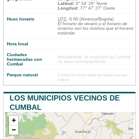
Latitud:
0° 54' 28'' Norte
Longitud:
77° 47' 27'' Oeste
Huso horario
UTC
-5:00 (America/Bogota)
El horario de verano y el horario de
invierno son los mismos que el horario
estándar
Hora local
Ciudades
Actualmente, el municipio de Cumbal
hermanadas con
no tiene hermanamiento
Cumbal
Parque natural
Cumbal no forma parte de ningún parque
natural
LOS MUNICIPIOS VECINOS DE
CUMBAL
+
−