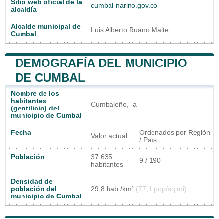
Sitio web oficial de la
cumbal-narino.gov.co
alcaldía
Alcalde municipal de
Luis Alberto Ruano Malte
Cumbal
DEMOGRAFÍA DEL MUNICIPIO
DE CUMBAL
Nombre de los
habitantes
Cumbaleño, -a
(gentilicio) del
municipio de Cumbal
Fecha
Ordenados por Región
Valor actual
/ País
Población
37 635
9 / 190
habitantes
Densidad de
población del
29,8 hab./km²
(77,1 pop/sq mi)
municipio de Cumbal