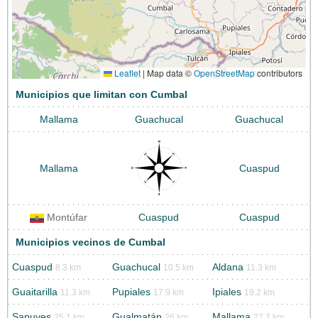
Leaflet
|
Map data ©
OpenStreetMap
contributors
Municipios que limitan con Cumbal
Mallama
Guachucal
Guachucal
Mallama
Cuaspud
Montúfar
Cuaspud
Cuaspud
Municipios vecinos de Cumbal
Cuaspud
Guachucal
Aldana
8.3 km
10.5 km
11.3 km
Guaitarilla
Pupiales
Ipiales
11.3 km
17.9 km
19.2 km
Sapuyes
Gualmatán
Mallama
25.1 km
26 km
27.7 km