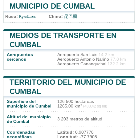
MUNICIPIO DE CUMBAL
Ruso:
Кумбаль
Chino:
昆巴爾
MEDIOS DE TRANSPORTE EN
CUMBAL
Aeropuertos
Aeropuerto San Luis
14.2 km
cercanos
Aeropuerto Antonio Nariño
77.8 km
Aeropuerto Cananguchal
132.2 km
TERRITORIO DEL MUNICIPIO DE
CUMBAL
Superficie del
126 500 hectáreas
municipio de Cumbal
1265,00 km²
(488,42 sq mi)
Altitud del municipio
3 203 metros de altitud
de Cumbal
Coordenadas
Latitud:
0.907778
geográficas
Longitud:
-77.7908