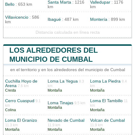
Santa Marta
: 1216
Valledupar
: 1176
Bello
: 653 km
km
km
Villavicencio
: 586
Ibagué
: 487 km
Montería
: 899 km
km
Distancia calculada en línea recta
LOS ALREDEDORES DEL
MUNICIPIO DE CUMBAL
en el territorio y en los alrededores del municipio de Cumbal
Cuchilla Hoyo de
Loma La Yegua
Loma La Piedra
8.3
8.4
Arena
7.6 km
km
km
Cresta
Montaña
Montaña
Cerro Cuaspud
Loma El Tambillo
9.1
11
Loma Tinajas
9.5 km
km
km
Montaña
Colina
Montaña
Loma El Granizo
Nevado de Cumbal
Volcan de Cumbal
11.3 km
11.9 km
11.9 km
Montaña
Montaña
Montaña