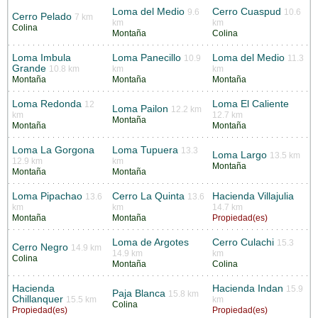
Loma del Medio
Cerro Cuaspud
9.6
10.6
Cerro Pelado
7 km
km
km
Colina
Montaña
Colina
Loma Imbula
Loma Panecillo
Loma del Medio
10.9
11.3
Grande
10.8 km
km
km
Montaña
Montaña
Montaña
Loma Redonda
Loma El Caliente
12
Loma Pailon
12.2 km
km
12.7 km
Montaña
Montaña
Montaña
Loma La Gorgona
Loma Tupuera
13.3
Loma Largo
13.5 km
12.9 km
km
Montaña
Montaña
Montaña
Loma Pipachao
Cerro La Quinta
Hacienda Villajulia
13.6
13.6
km
km
14.7 km
Montaña
Montaña
Propiedad(es)
Loma de Argotes
Cerro Culachi
15.3
Cerro Negro
14.9 km
14.9 km
km
Colina
Montaña
Colina
Hacienda
Hacienda Indan
15.9
Paja Blanca
15.8 km
Chillanquer
15.5 km
km
Colina
Propiedad(es)
Propiedad(es)