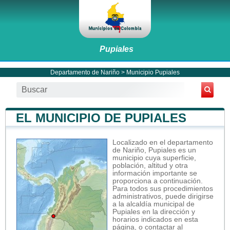
Pupiales
Departamento de Nariño
>
Municipio Pupiales
EL MUNICIPIO DE PUPIALES
Localizado en el departamento
de Nariño, Pupiales es un
municipio cuya superficie,
población, altitud y otra
información importante se
proporciona a continuación.
Para todos sus procedimientos
administrativos, puede dirigirse
a la alcaldía municipal de
Pupiales en la dirección y
horarios indicados en esta
página, o contactar al