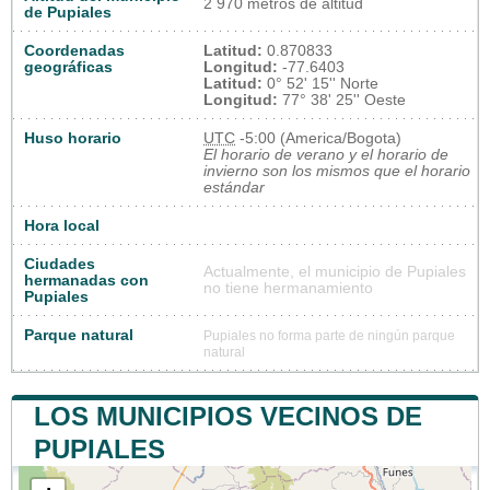
2 970 metros de altitud
de Pupiales
Coordenadas
Latitud:
0.870833
geográficas
Longitud:
-77.6403
Latitud:
0° 52' 15'' Norte
Longitud:
77° 38' 25'' Oeste
Huso horario
UTC
-5:00 (America/Bogota)
El horario de verano y el horario de
invierno son los mismos que el horario
estándar
Hora local
Ciudades
Actualmente, el municipio de Pupiales
hermanadas con
no tiene hermanamiento
Pupiales
Parque natural
Pupiales no forma parte de ningún parque
natural
LOS MUNICIPIOS VECINOS DE
PUPIALES