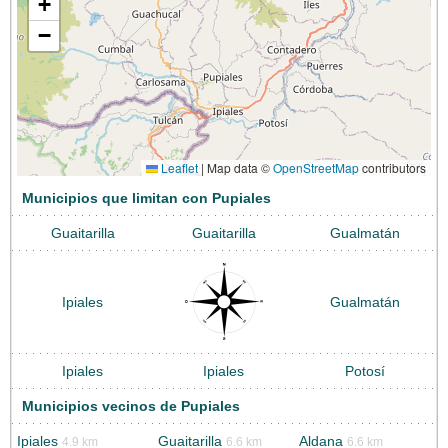
+
−
Leaflet
|
Map data ©
OpenStreetMap
contributors
Municipios que limitan con Pupiales
Guaitarilla
Guaitarilla
Gualmatán
Ipiales
Gualmatán
Ipiales
Ipiales
Potosí
Municipios vecinos de Pupiales
Ipiales
Guaitarilla
Aldana
4.9 km
6.6 km
6.6 km