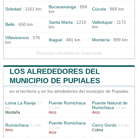
Bucaramanga
: 858
Soledad
: 1161 km
Cúcuta
: 968 km
km
Santa Marta
: 1215
Valledupar
: 1172
Bello
: 650 km
km
km
Villavicencio
: 576
Ibagué
: 481 km
Montería
: 899 km
km
Distancia calculada en línea recta
LOS ALREDEDORES DEL
MUNICIPIO DE PUPIALES
en el territorio y en los alrededores del municipio de Pupiales
Loma La Ravija
Puente Rumichaca
Puente Natural de
3.7
Rumichaca
km
5.1 km
5.1 km
Montaña
Arco
Arco
Puente Rumichaca
Rumachaca
Cerro Gordo
5.1 km
5.9 km
5.1 km
Arco
Colina
Arco