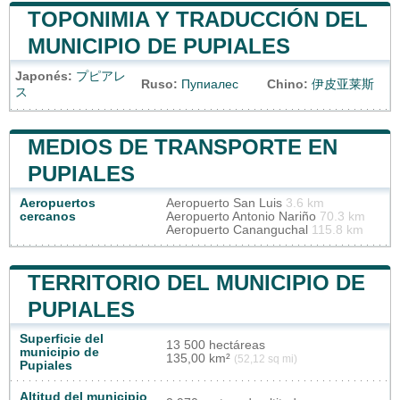
TOPONIMIA Y TRADUCCIÓN DEL
MUNICIPIO DE PUPIALES
Japonés:
プピアレ
Ruso:
Пупиалес
Chino:
伊皮亚莱斯
ス
MEDIOS DE TRANSPORTE EN
PUPIALES
Aeropuertos
Aeropuerto San Luis
3.6 km
cercanos
Aeropuerto Antonio Nariño
70.3 km
Aeropuerto Cananguchal
115.8 km
TERRITORIO DEL MUNICIPIO DE
PUPIALES
Superficie del
13 500 hectáreas
municipio de
135,00 km²
(52,12 sq mi)
Pupiales
Altitud del municipio