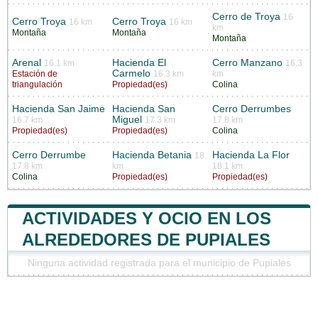
Cerro de Troya
16
Cerro Troya
Cerro Troya
16 km
16 km
km
Montaña
Montaña
Montaña
Arenal
Hacienda El
Cerro Manzano
16.1 km
16.3
Carmelo
Estación de
16.3 km
km
triangulación
Propiedad(es)
Colina
Hacienda San Jaime
Hacienda San
Cerro Derrumbes
Miguel
16.7 km
17.3 km
17.8 km
Propiedad(es)
Propiedad(es)
Colina
Cerro Derrumbe
Hacienda Betania
Hacienda La Flor
18
17.8 km
km
18.1 km
Colina
Propiedad(es)
Propiedad(es)
ACTIVIDADES Y OCIO EN LOS
ALREDEDORES DE PUPIALES
Ninguna actividad registrada para el municipio de Pupiales