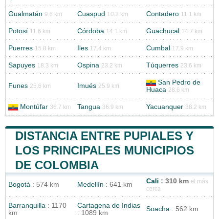
Gualmatán
Cuaspud
Contadero
9.6 km
10.2 km
11.1 km
Potosí
Córdoba
Guachucal
11.6 km
14.1 km
14.7 km
Puerres
Iles
Cumbal
15.8 km
17.4 km
17.9 km
Sapuyes
Ospina
Túquerres
18.3 km
23.2 km
23.6 km
San Pedro de
Funes
Imués
25.6 km
25.9 km
Huaca
28.6 km
Montúfar
Tangua
Yacuanquer
36.7 km
36.9 km
38.2 km
DISTANCIA ENTRE PUPIALES Y
LOS PRINCIPALES MUNICIPIOS
DE COLOMBIA
Cali
: 310 km
el más
Bogotá
: 574 km
Medellín
: 641 km
cerca
Barranquilla
: 1170
Cartagena de Indias
Soacha
: 562 km
km
: 1089 km