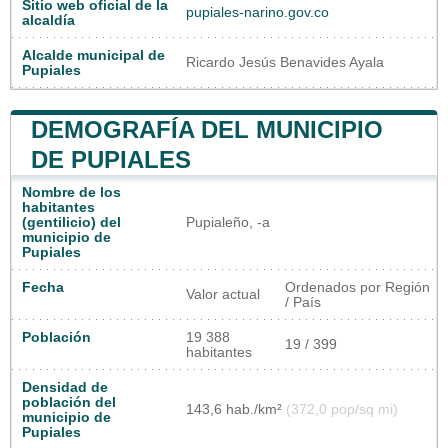
Sitio web oficial de la
pupiales-narino.gov.co
alcaldía
Alcalde municipal de
Ricardo Jesús Benavides Ayala
Pupiales
DEMOGRAFÍA DEL MUNICIPIO
DE PUPIALES
Nombre de los
habitantes
(gentilicio) del
Pupialeño, -a
municipio de
Pupiales
Fecha
Ordenados por Región
Valor actual
/ País
Población
19 388
19 / 399
habitantes
Densidad de
población del
143,6 hab./km²
(372,0 pop/sq mi)
municipio de
Pupiales