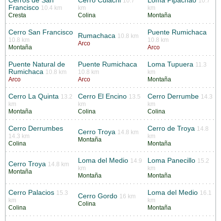
Cerros de San
Cerro Culachi
Loma Pipachao
10.7
10.7
Francisco
10.4 km
km
km
Cresta
Colina
Montaña
Cerro San Francisco
Puente Rumichaca
Rumachaca
10.8 km
10.8 km
10.8 km
Arco
Montaña
Arco
Puente Natural de
Puente Rumichaca
Loma Tupuera
11.3
Rumichaca
10.8 km
10.8 km
km
Arco
Arco
Montaña
Cerro La Quinta
Cerro El Encino
Cerro Derrumbe
13.2
13.5
14.3
km
km
km
Montaña
Colina
Colina
Cerro Derrumbes
Cerro de Troya
14.8
Cerro Troya
14.8 km
14.3 km
km
Montaña
Colina
Montaña
Loma del Medio
Loma Panecillo
14.9
15.2
Cerro Troya
14.8 km
km
km
Montaña
Montaña
Montaña
Cerro Palacios
Loma del Medio
15.3
16.1
Cerro Gordo
16 km
km
km
Colina
Colina
Montaña