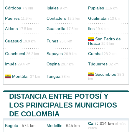
Córdoba
Ipiales
Pupiales
7.9 km
9 km
11.6 km
Puerres
Contadero
Gualmatán
11.9 km
12.2 km
13 km
Aldana
Guaitarilla
Iles
17.5 km
17.5 km
19.4 km
San Pedro de
Cuaspud
Funes
19.9 km
25.8 km
Huaca
25.9 km
Guachucal
Sapuyes
Cumbal
26.2 km
26.9 km
28.2 km
Imués
Ospina
Túquerres
29.4 km
29.7 km
32 km
Sucumbíos
38.3
Montúfar
Tangua
37 km
38 km
km
DISTANCIA ENTRE POTOSÍ Y
LOS PRINCIPALES MUNICIPIOS
DE COLOMBIA
Cali
: 314 km
el más
Bogotá
: 574 km
Medellín
: 645 km
cerca