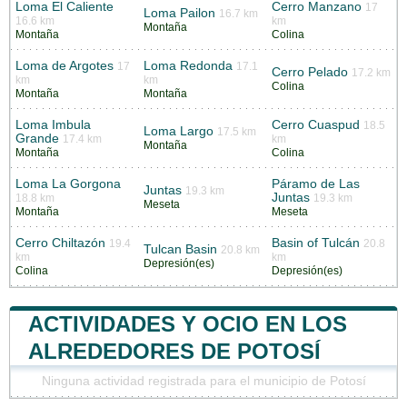
Loma El Caliente
Cerro Manzano
17
Loma Pailon
16.7 km
16.6 km
km
Montaña
Montaña
Colina
Loma de Argotes
Loma Redonda
17
17.1
Cerro Pelado
17.2 km
km
km
Colina
Montaña
Montaña
Loma Imbula
Cerro Cuaspud
18.5
Loma Largo
17.5 km
Grande
17.4 km
km
Montaña
Montaña
Colina
Loma La Gorgona
Páramo de Las
Juntas
19.3 km
Juntas
18.8 km
19.3 km
Meseta
Montaña
Meseta
Cerro Chiltazón
Basin of Tulcán
19.4
20.8
Tulcan Basin
20.8 km
km
km
Depresión(es)
Colina
Depresión(es)
ACTIVIDADES Y OCIO EN LOS
ALREDEDORES DE POTOSÍ
Ninguna actividad registrada para el municipio de Potosí