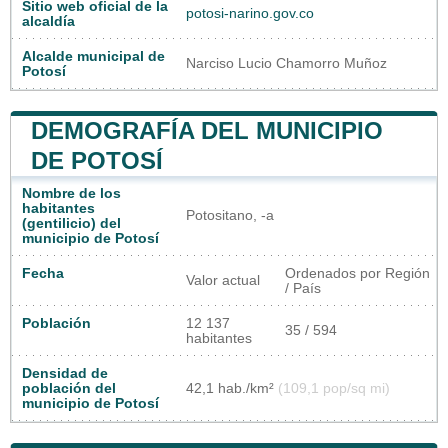
Sitio web oficial de la
potosi-narino.gov.co
alcaldía
Alcalde municipal de
Narciso Lucio Chamorro Muñoz
Potosí
DEMOGRAFÍA DEL MUNICIPIO
DE POTOSÍ
Nombre de los
habitantes
Potositano, -a
(gentilicio) del
municipio de Potosí
Fecha
Ordenados por Región
Valor actual
/ País
Población
12 137
35 / 594
habitantes
Densidad de
población del
42,1 hab./km²
(109,1 pop/sq mi)
municipio de Potosí