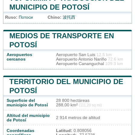
MUNICIPIO DE POTOSÍ
Ruso:
Потоси
Chino:
波托西
MEDIOS DE TRANSPORTE EN
POTOSÍ
Aeropuertos
Aeropuerto San Luis
12.5 km
cercanos
Aeropuerto Antonio Nariño
72.6 km
Aeropuerto Cananguchal
109.3 km
TERRITORIO DEL MUNICIPIO DE
POTOSÍ
Superficie del
28 800 hectáreas
municipio de Potosí
288,00 km²
(111,20 sq mi)
Altitud del municipio
2 914 metros de altitud
de Potosí
Coordenadas
Latitud:
0.808056