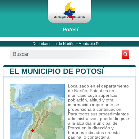
Potosí
Departamento de Nariño
>
Municipio Potosí
EL MUNICIPIO DE POTOSÍ
Localizado en el departamento
de Nariño, Potosí es un
municipio cuya superficie,
población, altitud y otra
información importante se
proporciona a continuación.
Para todos sus procedimientos
administrativos, puede dirigirse
a la alcaldía municipal de
Potosí en la dirección y
horarios indicados en esta
página, o contactar al