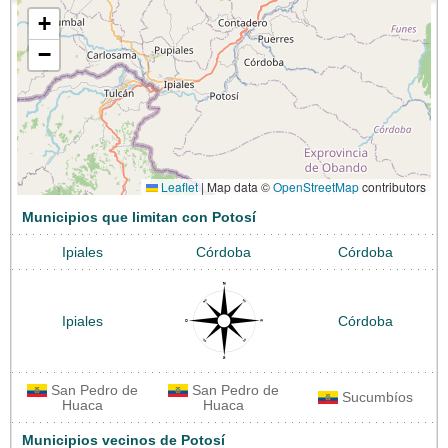
+
−
Leaflet
|
Map data ©
OpenStreetMap
contributors
Municipios que limitan con Potosí
Ipiales
Córdoba
Córdoba
Ipiales
Córdoba
San Pedro de
San Pedro de
Sucumbíos
Huaca
Huaca
Municipios vecinos de Potosí