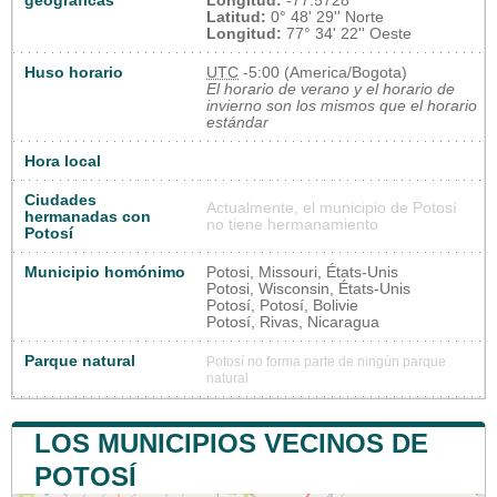
geográficas
Longitud:
-77.5728
Latitud:
0° 48' 29'' Norte
Longitud:
77° 34' 22'' Oeste
Huso horario
UTC
-5:00 (America/Bogota)
El horario de verano y el horario de
invierno son los mismos que el horario
estándar
Hora local
Ciudades
Actualmente, el municipio de Potosí
hermanadas con
no tiene hermanamiento
Potosí
Municipio homónimo
Potosi, Missouri, États-Unis
Potosi, Wisconsin, États-Unis
Potosí, Potosí, Bolivie
Potosí, Rivas, Nicaragua
Parque natural
Potosí no forma parte de ningún parque
natural
LOS MUNICIPIOS VECINOS DE
POTOSÍ