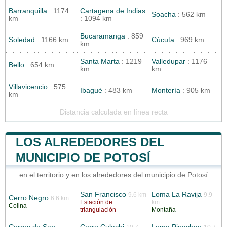
Barranquilla
: 1174
Cartagena de Indias
Soacha
: 562 km
km
: 1094 km
Bucaramanga
: 859
Soledad
: 1166 km
Cúcuta
: 969 km
km
Santa Marta
: 1219
Valledupar
: 1176
Bello
: 654 km
km
km
Villavicencio
: 575
Ibagué
: 483 km
Montería
: 905 km
km
Distancia calculada en línea recta
LOS ALREDEDORES DEL
MUNICIPIO DE POTOSÍ
en el territorio y en los alrededores del municipio de Potosí
San Francisco
Loma La Ravija
9.6 km
9.9
Cerro Negro
6.6 km
Estación de
km
Colina
triangulación
Montaña