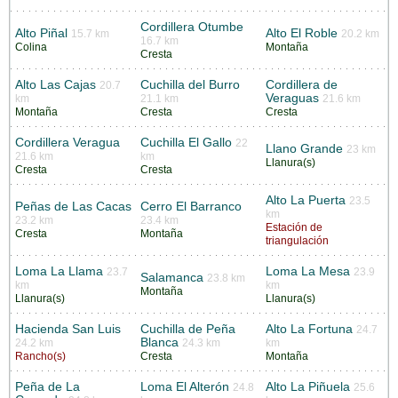
Cordillera Otumbe
Alto Piñal
Alto El Roble
15.7 km
20.2 km
16.7 km
Colina
Montaña
Cresta
Alto Las Cajas
Cuchilla del Burro
Cordillera de
20.7
Veraguas
km
21.1 km
21.6 km
Montaña
Cresta
Cresta
Cordillera Veragua
Cuchilla El Gallo
22
Llano Grande
23 km
21.6 km
km
Llanura(s)
Cresta
Cresta
Alto La Puerta
23.5
Peñas de Las Cacas
Cerro El Barranco
km
23.2 km
23.4 km
Estación de
Cresta
Montaña
triangulación
Loma La Llama
Loma La Mesa
23.7
23.9
Salamanca
23.8 km
km
km
Montaña
Llanura(s)
Llanura(s)
Hacienda San Luis
Cuchilla de Peña
Alto La Fortuna
24.7
Blanca
24.2 km
24.3 km
km
Rancho(s)
Cresta
Montaña
Peña de La
Loma El Alterón
Alto La Piñuela
24.8
25.6