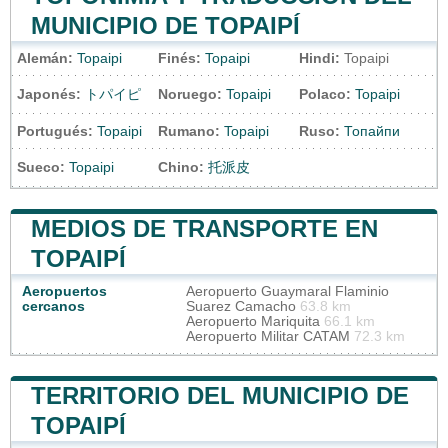
MUNICIPIO DE TOPAIPÍ
Alemán:
Topaipi
Finés:
Topaipi
Hindi:
Topaipi
Japonés:
トパイピ
Noruego:
Topaipi
Polaco:
Topaipi
Portugués:
Topaipi
Rumano:
Topaipi
Ruso:
Топайпи
Sueco:
Topaipi
Chino:
托派皮
MEDIOS DE TRANSPORTE EN
TOPAIPÍ
Aeropuertos
Aeropuerto Guaymaral Flaminio
cercanos
Suarez Camacho
63.8 km
Aeropuerto Mariquita
66.1 km
Aeropuerto Militar CATAM
72.3 km
TERRITORIO DEL MUNICIPIO DE
TOPAIPÍ