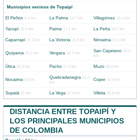
Municipios vecinos de Topaipí
El Peñón
La Palma
Villagómez
9.4 km
10.7 km
13.4 km
Yacopí
Paime
La Peña
15.4 km
17.1 km
18.5 km
Caparrapí
La Victoria
Nimaima
21.3 km
21.8 km
24.1 km
San Cayetano
26.1
Quípama
Vergara
24.2 km
24.7 km
km
Útica
Pacho
Muzo
26.3 km
27.3 km
28.8 km
Quebradanegra
31.5
Nocaima
Coper
31 km
31.5 km
km
Supatá
La Vega
Villeta
32 km
37.4 km
39.8 km
DISTANCIA ENTRE TOPAIPÍ Y
LOS PRINCIPALES MUNICIPIOS
DE COLOMBIA