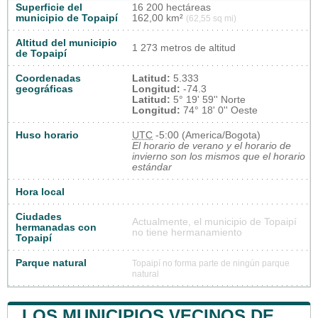
Superficie del
16 200 hectáreas
municipio de Topaipí
162,00 km²
(62,55 sq mi)
Altitud del municipio
1 273 metros de altitud
de Topaipí
Coordenadas
Latitud:
5.333
geográficas
Longitud:
-74.3
Latitud:
5° 19' 59'' Norte
Longitud:
74° 18' 0'' Oeste
Huso horario
UTC
-5:00 (America/Bogota)
El horario de verano y el horario de
invierno son los mismos que el horario
estándar
Hora local
Ciudades
Actualmente, el municipio de Topaipí
hermanadas con
no tiene hermanamiento
Topaipí
Parque natural
Topaipí no forma parte de ningún parque
natural
LOS MUNICIPIOS VECINOS DE