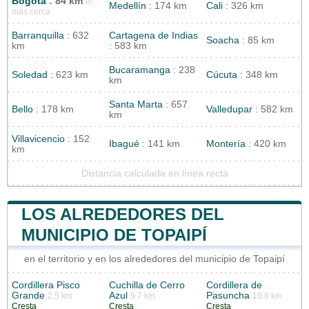
Bogotá
: 84 km
el
Medellín
: 174 km
Cali
: 326 km
más cerca
Barranquilla
: 632
Cartagena de Indias
Soacha
: 85 km
km
: 583 km
Bucaramanga
: 238
Soledad
: 623 km
Cúcuta
: 348 km
km
Santa Marta
: 657
Bello
: 178 km
Valledupar
: 582 km
km
Villavicencio
: 152
Ibagué
: 141 km
Montería
: 420 km
km
Distancia calculada en línea recta
LOS ALREDEDORES DEL
MUNICIPIO DE TOPAIPÍ
en el territorio y en los alrededores del municipio de Topaipí
Cordillera Pisco
Cuchilla de Cerro
Cordillera de
Grande
Azul
Pasuncha
2.5 km
9.7 km
10.8 km
Cresta
Cresta
Cresta