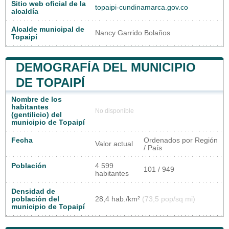
Sitio web oficial de la
topaipi-cundinamarca.gov.co
alcaldía
Alcalde municipal de
Nancy Garrido Bolaños
Topaipí
DEMOGRAFÍA DEL MUNICIPIO
DE TOPAIPÍ
Nombre de los
habitantes
No disponible
(gentilicio) del
municipio de Topaipí
Fecha
Ordenados por Región
Valor actual
/ País
Población
4 599
101 / 949
habitantes
Densidad de
población del
28,4 hab./km²
(73,5 pop/sq mi)
municipio de Topaipí