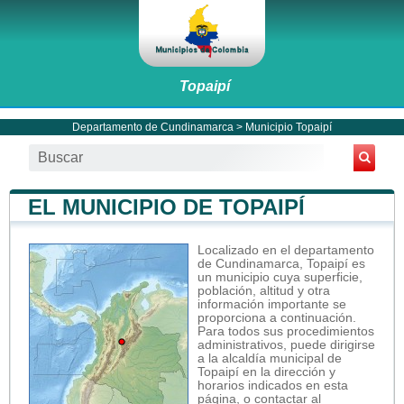
Topaipí
Departamento de Cundinamarca
>
Municipio Topaipí
EL MUNICIPIO DE TOPAIPÍ
Localizado en el departamento
de Cundinamarca, Topaipí es
un municipio cuya superficie,
población, altitud y otra
información importante se
proporciona a continuación.
Para todos sus procedimientos
administrativos, puede dirigirse
a la alcaldía municipal de
Topaipí en la dirección y
horarios indicados en esta
página, o contactar al