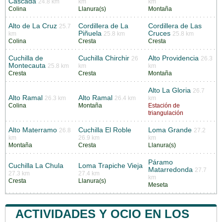
Cascada
24.8 km
km
km
Colina
Llanura(s)
Montaña
Alto de La Cruz
Cordillera de La
Cordillera de Las
25.7
Piñuela
Cruces
km
25.8 km
25.8 km
Colina
Cresta
Cresta
Cuchilla de
Cuchilla Chirchir
Alto Providencia
26
26.3
Montecauta
25.8 km
km
km
Cresta
Cresta
Montaña
Alto La Gloria
26.7
Alto Ramal
Alto Ramal
26.3 km
26.4 km
km
Colina
Montaña
Estación de
triangulación
Alto Materramo
Cuchilla El Roble
Loma Grande
26.8
27.2
km
26.9 km
km
Montaña
Cresta
Llanura(s)
Páramo
Cuchilla La Chula
Loma Trapiche Vieja
Matarredonda
27.7
27.3 km
27.4 km
km
Cresta
Llanura(s)
Meseta
ACTIVIDADES Y OCIO EN LOS