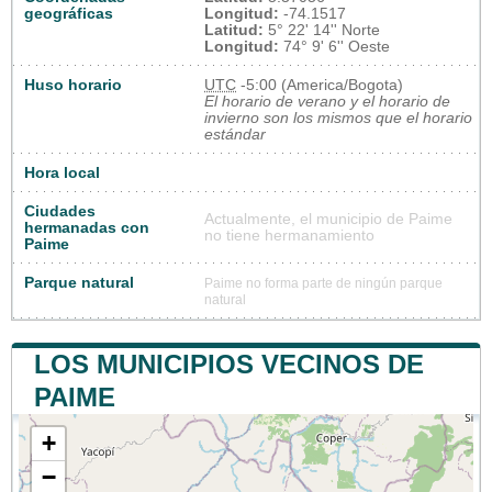
geográficas
Longitud:
-74.1517
Latitud:
5° 22' 14'' Norte
Longitud:
74° 9' 6'' Oeste
Huso horario
UTC
-5:00 (America/Bogota)
El horario de verano y el horario de
invierno son los mismos que el horario
estándar
Hora local
Ciudades
Actualmente, el municipio de Paime
hermanadas con
no tiene hermanamiento
Paime
Parque natural
Paime no forma parte de ningún parque
natural
LOS MUNICIPIOS VECINOS DE
PAIME
+
−