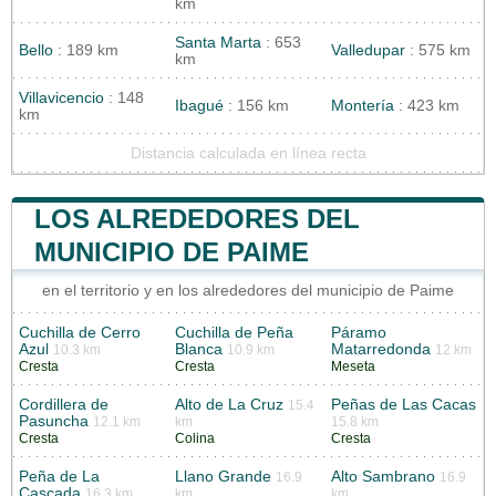
km
Santa Marta
: 653
Bello
: 189 km
Valledupar
: 575 km
km
Villavicencio
: 148
Ibagué
: 156 km
Montería
: 423 km
km
Distancia calculada en línea recta
LOS ALREDEDORES DEL
MUNICIPIO DE PAIME
en el territorio y en los alrededores del municipio de Paime
Cuchilla de Cerro
Cuchilla de Peña
Páramo
Azul
Blanca
Matarredonda
10.3 km
10.9 km
12 km
Cresta
Cresta
Meseta
Cordillera de
Alto de La Cruz
Peñas de Las Cacas
15.4
Pasuncha
12.1 km
km
15.8 km
Cresta
Colina
Cresta
Peña de La
Llano Grande
Alto Sambrano
16.9
16.9
Cascada
16.3 km
km
km