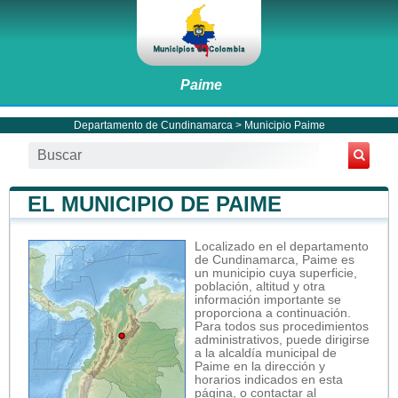
Paime
Departamento de Cundinamarca
>
Municipio Paime
EL MUNICIPIO DE PAIME
Localizado en el departamento
de Cundinamarca, Paime es
un municipio cuya superficie,
población, altitud y otra
información importante se
proporciona a continuación.
Para todos sus procedimientos
administrativos, puede dirigirse
a la alcaldía municipal de
Paime en la dirección y
horarios indicados en esta
página, o contactar al