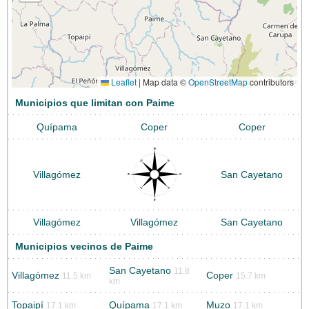
Leaflet
|
Map data ©
OpenStreetMap
contributors
Municipios que limitan con Paime
Quípama
Coper
Coper
Villagómez
San Cayetano
Villagómez
Villagómez
San Cayetano
Municipios vecinos de Paime
San Cayetano
11.8
Villagómez
Coper
11.5 km
15.7 km
km
Topaipí
Quípama
Muzo
17.1 km
17.1 km
17.1 km