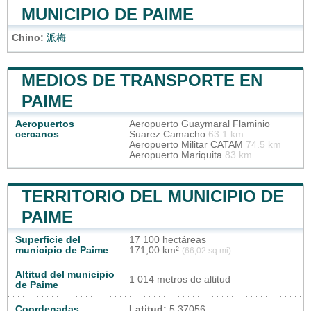
MUNICIPIO DE PAIME
Chino:
派梅
MEDIOS DE TRANSPORTE EN
PAIME
Aeropuertos
Aeropuerto Guaymaral Flaminio
cercanos
Suarez Camacho
63.1 km
Aeropuerto Militar CATAM
74.5 km
Aeropuerto Mariquita
83 km
TERRITORIO DEL MUNICIPIO DE
PAIME
Superficie del
17 100 hectáreas
municipio de Paime
171,00 km²
(66,02 sq mi)
Altitud del municipio
1 014 metros de altitud
de Paime
Coordenadas
Latitud:
5.37056