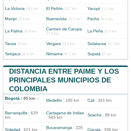
La Victoria
El Peñón
Yacopí
19.1 km
19.7 km
23.1 km
Maripí
Buenavista
Pacho
25.8 km
26.3 km
26.3 km
Carmen de Carupa
La Palma
La Peña
26.8 km
33.4 km
27.8 km
Tausa
Vergara
Sutatausa
35 km
35.6 km
35.7 km
Simijaca
Nimaima
Supatá
36.4 km
36.7 km
37 km
DISTANCIA ENTRE PAIME Y LOS
PRINCIPALES MUNICIPIOS DE
COLOMBIA
Bogotá
: 85 km
el
Medellín
: 185 km
Cali
: 341 km
más cerca
Barranquilla
: 629
Cartagena de Indias
Soacha
: 88 km
km
: 583 km
Bucaramanga
: 226
Soledad
: 621 km
Cúcuta
: 336 km