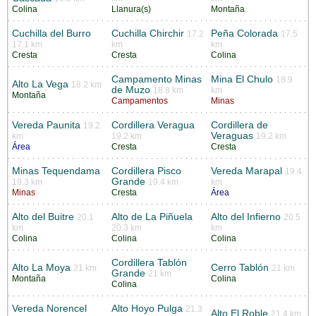
Colina
Llanura(s)
Montaña
Cuchilla del Burro
Cuchilla Chirchir
Peña Colorada
17.2
17.5
17.1 km
km
km
Cresta
Cresta
Colina
Campamento Minas
Mina El Chulo
18.9
Alto La Vega
18.2 km
de Muzo
18.8 km
km
Montaña
Campamentos
Minas
Vereda Paunita
Cordillera Veragua
Cordillera de
19.2
Veraguas
km
19.2 km
19.2 km
Área
Cresta
Cresta
Minas Tequendama
Cordillera Pisco
Vereda Marapal
19.4
Grande
19.3 km
19.4 km
km
Minas
Cresta
Área
Alto del Buitre
Alto de La Piñuela
Alto del Infierno
20.1
20.5
km
20.3 km
km
Colina
Colina
Colina
Cordillera Tablón
Alto La Moya
Cerro Tablón
21 km
21 km
Grande
21 km
Montaña
Colina
Colina
Vereda Norencel
Alto Hoyo Pulga
21.3
Alto El Roble
21.4 km