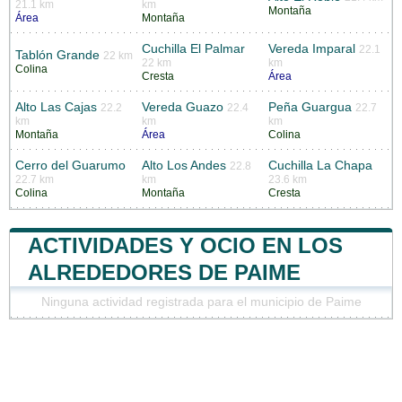
21.1 km
km
Montaña
Área
Montaña
Cuchilla El Palmar
Vereda Imparal
22.1
Tablón Grande
22 km
22 km
km
Colina
Cresta
Área
Alto Las Cajas
Vereda Guazo
Peña Guargua
22.2
22.4
22.7
km
km
km
Montaña
Área
Colina
Cerro del Guarumo
Alto Los Andes
Cuchilla La Chapa
22.8
22.7 km
km
23.6 km
Colina
Montaña
Cresta
ACTIVIDADES Y OCIO EN LOS
ALREDEDORES DE PAIME
Ninguna actividad registrada para el municipio de Paime