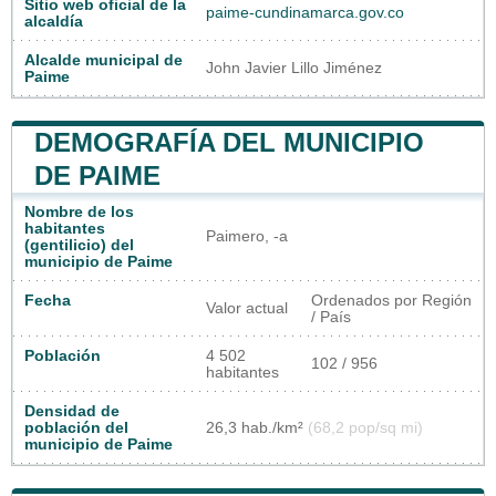
Sitio web oficial de la
paime-cundinamarca.gov.co
alcaldía
Alcalde municipal de
John Javier Lillo Jiménez
Paime
DEMOGRAFÍA DEL MUNICIPIO
DE PAIME
Nombre de los
habitantes
Paimero, -a
(gentilicio) del
municipio de Paime
Fecha
Ordenados por Región
Valor actual
/ País
Población
4 502
102 / 956
habitantes
Densidad de
población del
26,3 hab./km²
(68,2 pop/sq mi)
municipio de Paime