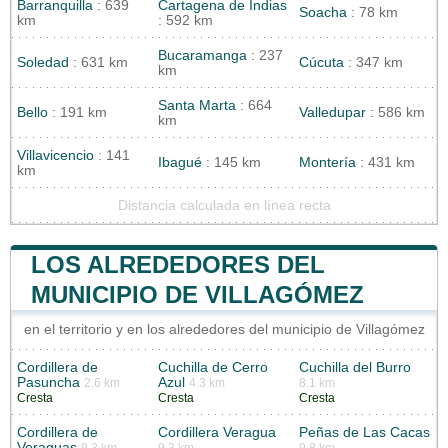
Barranquilla
: 639
Cartagena de Indias
Soacha
: 78 km
km
: 592 km
Bucaramanga
: 237
Soledad
: 631 km
Cúcuta
: 347 km
km
Santa Marta
: 664
Bello
: 191 km
Valledupar
: 586 km
km
Villavicencio
: 141
Ibagué
: 145 km
Montería
: 431 km
km
Distancia calculada en línea recta
LOS ALREDEDORES DEL
MUNICIPIO DE VILLAGÓMEZ
en el territorio y en los alrededores del municipio de Villagómez
Cordillera de
Cuchilla de Cerro
Cuchilla del Burro
Pasuncha
Azul
2.6 km
4.3 km
8.1 km
Cresta
Cresta
Cresta
Cordillera de
Cordillera Veragua
Peñas de Las Cacas
Veraguas
9.3 km
9.3 km
9.8 km