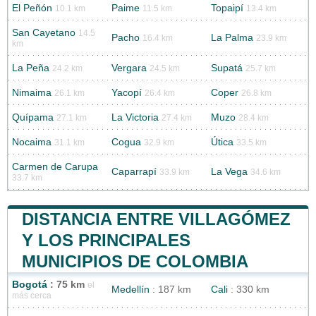
El Peñón
Paime
Topaipí
10.1 km
11.5 km
13.4 km
San Cayetano
14.5
Pacho
La Palma
16.4 km
23.9 km
km
La Peña
Vergara
Supatá
24.2 km
24.5 km
25.7 km
Nimaima
Yacopí
Coper
26.1 km
26.4 km
26.8 km
Quípama
La Victoria
Muzo
27.1 km
27.4 km
28.4 km
Nocaima
Cogua
Útica
31.1 km
32.9 km
33.5 km
Carmen de Carupa
Caparrapí
La Vega
33.9 km
34.6 km
33.7 km
DISTANCIA ENTRE VILLAGÓMEZ
Y LOS PRINCIPALES
MUNICIPIOS DE COLOMBIA
Bogotá
: 75 km
el
Medellín
: 187 km
Cali
: 330 km
más cerca