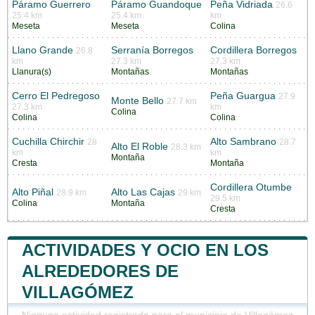
Páramo Guerrero
Páramo Guandoque
Peña Vidriada
26.6
25.4 km
25.4 km
km
Meseta
Meseta
Colina
Llano Grande
Serranía Borregos
Cordillera Borregos
26.8
km
27.3 km
27.3 km
Llanura(s)
Montañas
Montañas
Cerro El Pedregoso
Peña Guargua
27.9
Monte Bello
27.7 km
27.3 km
km
Colina
Colina
Colina
Cuchilla Chirchir
Alto Sambrano
28
28.7
Alto El Roble
28.3 km
km
km
Montaña
Cresta
Montaña
Cordillera Otumbe
Alto Piñal
Alto Las Cajas
28.9 km
29 km
29.5 km
Colina
Montaña
Cresta
ACTIVIDADES Y OCIO EN LOS
ALREDEDORES DE
VILLAGÓMEZ