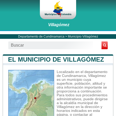
Villagómez
Departamento de Cundinamarca
>
Municipio Villagómez
EL MUNICIPIO DE VILLAGÓMEZ
Localizado en el departamento
de Cundinamarca, Villagómez
es un municipio cuya
superficie, población, altitud y
otra información importante se
proporciona a continuación.
Para todos sus procedimientos
administrativos, puede dirigirse
a la alcaldía municipal de
Villagómez en la dirección y
horarios indicados en esta
página, o contactar al