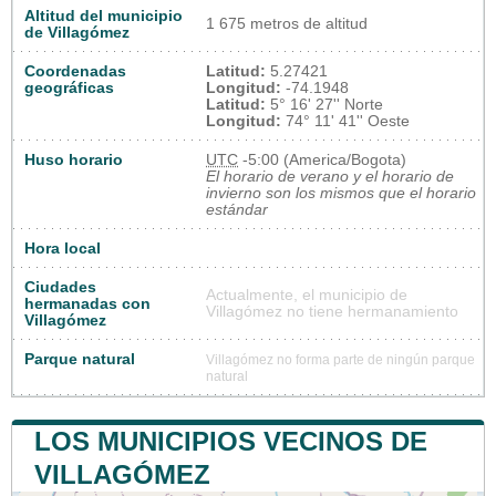
Altitud del municipio
1 675 metros de altitud
de Villagómez
Coordenadas
Latitud:
5.27421
geográficas
Longitud:
-74.1948
Latitud:
5° 16' 27'' Norte
Longitud:
74° 11' 41'' Oeste
Huso horario
UTC
-5:00 (America/Bogota)
El horario de verano y el horario de
invierno son los mismos que el horario
estándar
Hora local
Ciudades
Actualmente, el municipio de
hermanadas con
Villagómez no tiene hermanamiento
Villagómez
Parque natural
Villagómez no forma parte de ningún parque
natural
LOS MUNICIPIOS VECINOS DE
VILLAGÓMEZ