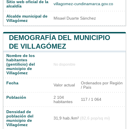
Sitio web oficial de la
villagomez-cundinamarca.gov.co
alcaldía
Alcalde municipal de
Misael Duarte Sánchez
Villagómez
DEMOGRAFÍA DEL MUNICIPIO
DE VILLAGÓMEZ
Nombre de los
habitantes
(gentilicio) del
No disponible
municipio de
Villagómez
Fecha
Ordenados por Región
Valor actual
/ País
Población
2 104
117 / 1 064
habitantes
Densidad de
población del
31,9 hab./km²
(82,6 pop/sq mi)
municipio de
Villagómez