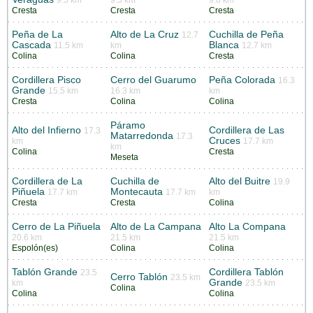
Cresta
Cresta
Cresta
Peña de La
Alto de La Cruz
Cuchilla de Peña
12.7
Cascada
Blanca
11.5 km
km
12.7 km
Colina
Colina
Cresta
Cordillera Pisco
Cerro del Guarumo
Peña Colorada
16.3
Grande
15.5 km
16.3 km
km
Cresta
Colina
Colina
Páramo
Alto del Infierno
Cordillera de Las
17.3
Matarredonda
17.3
Cruces
km
17.7 km
km
Colina
Cresta
Meseta
Cordillera de La
Cuchilla de
Alto del Buitre
19.9
Piñuela
Montecauta
17.7 km
17.7 km
km
Cresta
Cresta
Colina
Cerro de La Piñuela
Alto de La Campana
Alto La Compana
20.6 km
21.5 km
21.5 km
Espolón(es)
Colina
Colina
Tablón Grande
Cordillera Tablón
23.5
Cerro Tablón
23.5 km
Grande
km
23.5 km
Colina
Colina
Colina