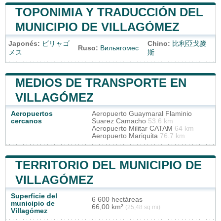
TOPONIMIA Y TRADUCCIÓN DEL
MUNICIPIO DE VILLAGÓMEZ
Japonés:
ビリャゴ
Chino:
比利亞戈麥
Ruso:
Вильягомес
メス
斯
MEDIOS DE TRANSPORTE EN
VILLAGÓMEZ
Aeropuertos
Aeropuerto Guaymaral Flaminio
cercanos
Suarez Camacho
53.6 km
Aeropuerto Militar CATAM
64 km
Aeropuerto Mariquita
76.7 km
TERRITORIO DEL MUNICIPIO DE
VILLAGÓMEZ
Superficie del
6 600 hectáreas
municipio de
66,00 km²
(25,48 sq mi)
Villagómez