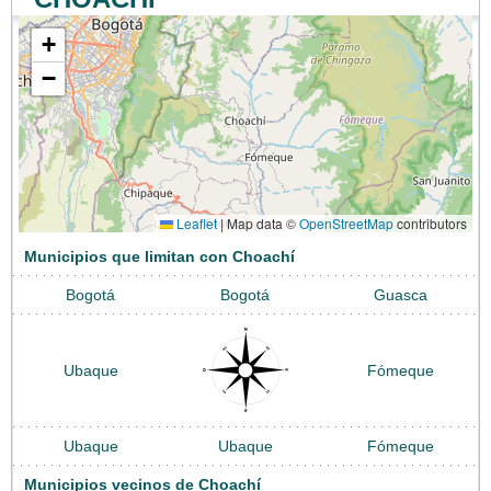
+
−
Leaflet
|
Map data ©
OpenStreetMap
contributors
Municipios que limitan con Choachí
Bogotá
Bogotá
Guasca
Ubaque
Fómeque
Ubaque
Ubaque
Fómeque
Municipios vecinos de Choachí