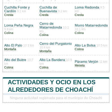
Cuchilla Fonte y
Cuchilla de
Loma Redonda
9.5
Cardón
Buenavista
9.1 km
9.2 km
km
Cresta
Cresta
Cresta
Cerro de
Loma Peña Negra
Morro Matarredonda
Matarredonda
10.1
9.9 km
10.1 km
km
Colina
Colina
Colina
Cerro del Purgatorio
Alto El Palo
Alto La Bolsa
10.3 km
10.5 km
10.4 km
Montaña
Colina
Montaña
Alto del Buitre
Alto La Bandera
10.7
10.9
Páramo Verjón
11 km
km
km
Meseta
Colina
Colina
ACTIVIDADES Y OCIO EN LOS
ALREDEDORES DE CHOACHÍ
Ninguna actividad registrada para el municipio de Choachí