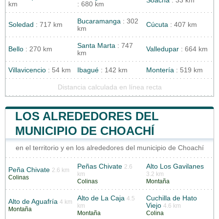
Soacha
: 33 km
km
: 680 km
Bucaramanga
: 302
Soledad
: 717 km
Cúcuta
: 407 km
km
Santa Marta
: 747
Bello
: 270 km
Valledupar
: 664 km
km
Villavicencio
: 54 km
Ibagué
: 142 km
Montería
: 519 km
Distancia calculada en línea recta
LOS ALREDEDORES DEL
MUNICIPIO DE CHOACHÍ
en el territorio y en los alrededores del municipio de Choachí
Peñas Chivate
Alto Los Gavilanes
2.6
Peña Chivate
2.6 km
km
3.2 km
Colinas
Colinas
Montaña
Alto de La Caja
Cuchilla de Hato
4.5
Alto de Aguafría
4 km
Viejo
km
4.6 km
Montaña
Montaña
Colina