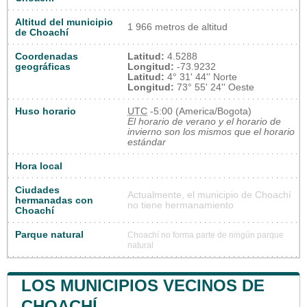
Altitud del municipio
1 966 metros de altitud
de Choachí
Coordenadas
Latitud:
4.5288
geográficas
Longitud:
-73.9232
Latitud:
4° 31' 44'' Norte
Longitud:
73° 55' 24'' Oeste
Huso horario
UTC
-5:00 (America/Bogota)
El horario de verano y el horario de
invierno son los mismos que el horario
estándar
Hora local
Ciudades
Actualmente, el municipio de Choachí
hermanadas con
no tiene hermanamiento
Choachí
Parque natural
Choachí no forma parte de ningún parque
natural
LOS MUNICIPIOS VECINOS DE
CHOACHÍ