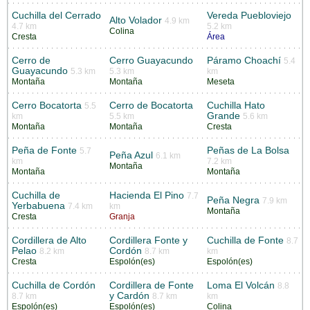
Cuchilla del Cerrado
Vereda Puebloviejo
Alto Volador
4.9 km
4.7 km
5.2 km
Colina
Cresta
Área
Cerro de
Cerro Guayacundo
Páramo Choachí
5.4
Guayacundo
5.3 km
5.3 km
km
Montaña
Montaña
Meseta
Cerro Bocatorta
Cerro de Bocatorta
Cuchilla Hato
5.5
Grande
km
5.5 km
5.6 km
Montaña
Montaña
Cresta
Peña de Fonte
Peñas de La Bolsa
5.7
Peña Azul
6.1 km
km
7.2 km
Montaña
Montaña
Montaña
Cuchilla de
Hacienda El Pino
7.7
Peña Negra
7.9 km
Yerbabuena
7.4 km
km
Montaña
Cresta
Granja
Cordillera de Alto
Cordillera Fonte y
Cuchilla de Fonte
8.7
Pelao
Cordón
8.2 km
8.7 km
km
Cresta
Espolón(es)
Espolón(es)
Cuchilla de Cordón
Cordillera de Fonte
Loma El Volcán
8.8
y Cardón
8.7 km
8.7 km
km
Espolón(es)
Espolón(es)
Colina