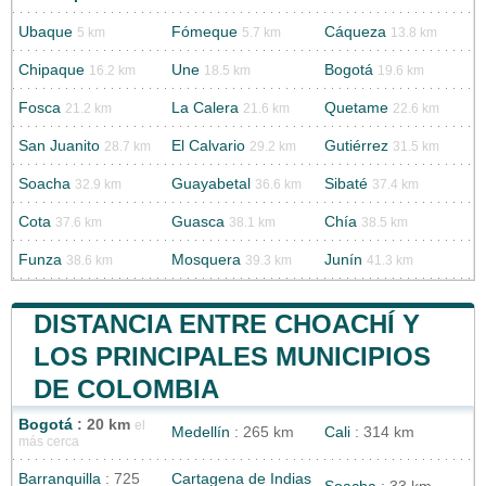
Ubaque
Fómeque
Cáqueza
5 km
5.7 km
13.8 km
Chipaque
Une
Bogotá
16.2 km
18.5 km
19.6 km
Fosca
La Calera
Quetame
21.2 km
21.6 km
22.6 km
San Juanito
El Calvario
Gutiérrez
28.7 km
29.2 km
31.5 km
Soacha
Guayabetal
Sibaté
32.9 km
36.6 km
37.4 km
Cota
Guasca
Chía
37.6 km
38.1 km
38.5 km
Funza
Mosquera
Junín
38.6 km
39.3 km
41.3 km
DISTANCIA ENTRE CHOACHÍ Y
LOS PRINCIPALES MUNICIPIOS
DE COLOMBIA
Bogotá
: 20 km
el
Medellín
: 265 km
Cali
: 314 km
más cerca
Barranquilla
: 725
Cartagena de Indias