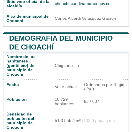
Sitio web oficial de la
choachi-cundinamarca.gov.co
alcaldía
Alcalde municipal de
Carlos Alberdi Velásquez Garzón
Choachí
DEMOGRAFÍA DEL MUNICIPIO
DE CHOACHÍ
Nombre de los
habitantes
(gentilicio) del
Chiguano, -a
municipio de
Choachí
Fecha
Ordenados por Región
Valor actual
/ País
Población
10 729
55 / 637
habitantes
Densidad de
población del
51,3 hab./km²
(133,0 pop/sq mi)
municipio de
Choachí