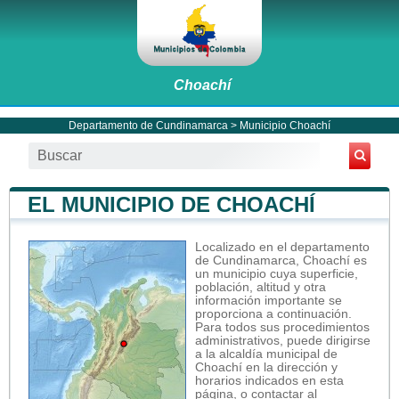
Choachí
Departamento de Cundinamarca
>
Municipio Choachí
EL MUNICIPIO DE CHOACHÍ
Localizado en el departamento
de Cundinamarca, Choachí es
un municipio cuya superficie,
población, altitud y otra
información importante se
proporciona a continuación.
Para todos sus procedimientos
administrativos, puede dirigirse
a la alcaldía municipal de
Choachí en la dirección y
horarios indicados en esta
página, o contactar al