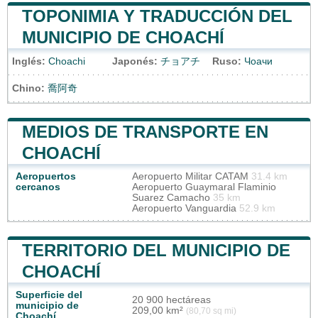
TOPONIMIA Y TRADUCCIÓN DEL
MUNICIPIO DE CHOACHÍ
Inglés:
Choachi
Japonés:
チョアチ
Ruso:
Чоачи
Chino:
喬阿奇
MEDIOS DE TRANSPORTE EN
CHOACHÍ
Aeropuertos
Aeropuerto Militar CATAM
31.4 km
cercanos
Aeropuerto Guaymaral Flaminio
Suarez Camacho
35 km
Aeropuerto Vanguardia
52.9 km
TERRITORIO DEL MUNICIPIO DE
CHOACHÍ
Superficie del
20 900 hectáreas
municipio de
209,00 km²
(80,70 sq mi)
Choachí