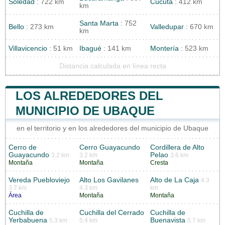
Soledad
: 722 km
Cúcuta
: 412 km
km
Santa Marta
: 752
Bello
: 273 km
Valledupar
: 670 km
km
Villavicencio
: 51 km
Ibagué
: 141 km
Montería
: 523 km
Distancia calculada en línea recta
LOS ALREDEDORES DEL
MUNICIPIO DE UBAQUE
en el territorio y en los alrededores del municipio de Ubaque
Cerro de
Cerro Guayacundo
Cordillera de Alto
Guayacundo
Pelao
3.2 km
3.2 km
3.6 km
Montaña
Montaña
Cresta
Vereda Puebloviejo
Alto Los Gavilanes
Alto de La Caja
4.3
3.7 km
4.3 km
km
Área
Montaña
Montaña
Cuchilla de
Cuchilla del Cerrado
Cuchilla de
Yerbabuena
Buenavista
5.3 km
5.4 km
5.7 km