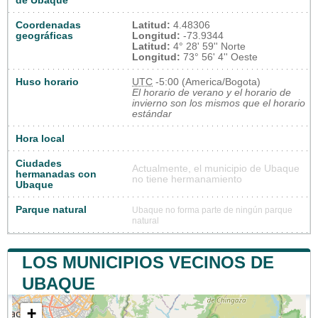
de Ubaque
Coordenadas
Latitud:
4.48306
geográficas
Longitud:
-73.9344
Latitud:
4° 28' 59'' Norte
Longitud:
73° 56' 4'' Oeste
Huso horario
UTC
-5:00 (America/Bogota)
El horario de verano y el horario de
invierno son los mismos que el horario
estándar
Hora local
Ciudades
Actualmente, el municipio de Ubaque
hermanadas con
no tiene hermanamiento
Ubaque
Parque natural
Ubaque no forma parte de ningún parque
natural
LOS MUNICIPIOS VECINOS DE
UBAQUE
+