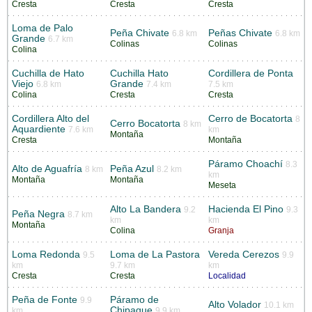
Cresta
Cresta
Cresta
Loma de Palo
Peña Chivate
Peñas Chivate
6.8 km
6.8 km
Grande
6.7 km
Colinas
Colinas
Colina
Cuchilla de Hato
Cuchilla Hato
Cordillera de Ponta
Viejo
Grande
6.8 km
7.4 km
7.5 km
Colina
Cresta
Cresta
Cordillera Alto del
Cerro de Bocatorta
8
Cerro Bocatorta
8 km
Aquardiente
7.6 km
km
Montaña
Cresta
Montaña
Páramo Choachí
8.3
Alto de Aguafría
Peña Azul
8 km
8.2 km
km
Montaña
Montaña
Meseta
Alto La Bandera
Hacienda El Pino
9.2
9.3
Peña Negra
8.7 km
km
km
Montaña
Colina
Granja
Loma Redonda
Loma de La Pastora
Vereda Cerezos
9.5
9.9
km
9.7 km
km
Cresta
Cresta
Localidad
Peña de Fonte
Páramo de
9.9
Alto Volador
10.1 km
Chipaque
km
9.9 km