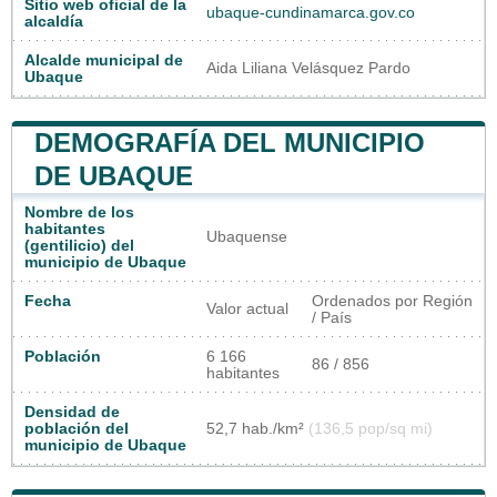
Sitio web oficial de la
ubaque-cundinamarca.gov.co
alcaldía
Alcalde municipal de
Aida Liliana Velásquez Pardo
Ubaque
DEMOGRAFÍA DEL MUNICIPIO
DE UBAQUE
Nombre de los
habitantes
Ubaquense
(gentilicio) del
municipio de Ubaque
Fecha
Ordenados por Región
Valor actual
/ País
Población
6 166
86 / 856
habitantes
Densidad de
población del
52,7 hab./km²
(136,5 pop/sq mi)
municipio de Ubaque