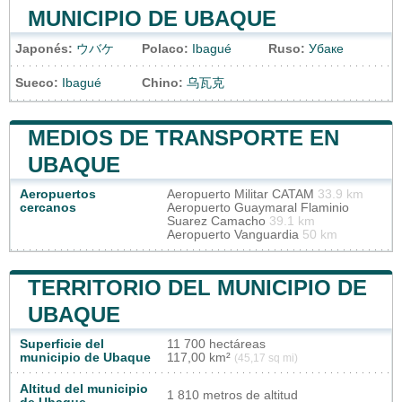
MUNICIPIO DE UBAQUE
Japonés:
ウバケ
Polaco:
Ibagué
Ruso:
Убаке
Sueco:
Ibagué
Chino:
乌瓦克
MEDIOS DE TRANSPORTE EN
UBAQUE
Aeropuertos
Aeropuerto Militar CATAM
33.9 km
cercanos
Aeropuerto Guaymaral Flaminio
Suarez Camacho
39.1 km
Aeropuerto Vanguardia
50 km
TERRITORIO DEL MUNICIPIO DE
UBAQUE
Superficie del
11 700 hectáreas
municipio de Ubaque
117,00 km²
(45,17 sq mi)
Altitud del municipio
1 810 metros de altitud