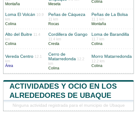
Colina
Montaña
Meseta
Loma El Volcán
Peñas de Cáqueza
Peñas de La Bolsa
10.9
km
11 km
11.1 km
Colina
Rocas
Montaña
Alto del Buitre
Cordillera de Gango
Loma de Barandilla
11.4
km
11.4 km
11.7 km
Colina
Cresta
Colina
Cerro de
Vereda Centro
Morro Matarredonda
12.1
Matarredonda
12.2
km
12.2 km
km
Área
Colina
Colina
ACTIVIDADES Y OCIO EN LOS
ALREDEDORES DE UBAQUE
Ninguna actividad registrada para el municipio de Ubaque