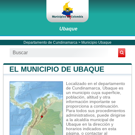
Ubaque
Departamento de Cundinamarca
>
Municipio Ubaque
EL MUNICIPIO DE UBAQUE
Localizado en el departamento
de Cundinamarca, Ubaque es
un municipio cuya superficie,
población, altitud y otra
información importante se
proporciona a continuación.
Para todos sus procedimientos
administrativos, puede dirigirse
a la alcaldía municipal de
Ubaque en la dirección y
horarios indicados en esta
página, o contactar al