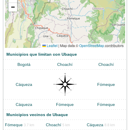
−
Leaflet
|
Map data ©
OpenStreetMap
contributors
Municipios que limitan con Ubaque
Bogotá
Choachí
Choachí
Cáqueza
Fómeque
Cáqueza
Fómeque
Fómeque
Municipios vecinos de Ubaque
Fómeque
Choachí
Cáqueza
3.7 km
5 km
8.8 km