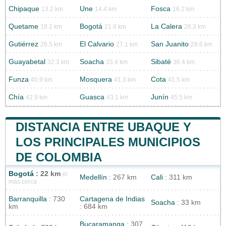
Chipaque
Une
Fosca
13.2 km
14.4 km
16.2 km
Quetame
Bogotá
La Calera
18.2 km
21.8 km
26.3 km
Gutiérrez
El Calvario
San Juanito
26.5 km
27.1 km
28.6 km
Guayabetal
Soacha
Sibaté
32.3 km
33.4 km
36.4 km
Funza
Mosquera
Cota
40.9 km
41.3 km
41.5 km
Chía
Guasca
Junín
42.9 km
43.1 km
45.5 km
DISTANCIA ENTRE UBAQUE Y
LOS PRINCIPALES MUNICIPIOS
DE COLOMBIA
Bogotá
: 22 km
el
Medellín
: 267 km
Cali
: 311 km
más cerca
Barranquilla
: 730
Cartagena de Indias
Soacha
: 33 km
km
: 684 km
Bucaramanga
: 307