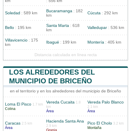
km
: 556 km
Bucaramanga
: 182
Soledad
: 589 km
Cúcuta
: 292 km
km
Santa Marta
: 618
Bello
: 195 km
Valledupar
: 536 km
km
Villavicencio
: 175
Ibagué
: 199 km
Montería
: 405 km
km
Distancia calculada en línea recta
LOS ALREDEDORES DEL
MUNICIPIO DE BRICEÑO
en el territorio y en los alrededores del municipio de Briceño
Vereda Cucaita
Vereda Palo Blanco
1.8
Loma El Pisco
1.7 km
km
2.1 km
Colina
Área
Área
Hacienda Santa Ana
Caracas
Pico El Cholo
2.5 km
3.2 km
2.9 km
Área
Montaña
Granja