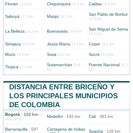
Florián
Chiquinquirá
Caldas
13.8 km
15.9 km
16.8 km
San Pablo de Borbur
Saboyá
Maripí
17.3 km
18.2 km
18.9 km
San Miguel de Sema
La Belleza
Buenavista
19.3 km
19.9 km
22.6 km
Simijaca
Jesús María
Coper
22.6 km
25.9 km
28.5 km
Muzo
Susa
Sucre
28.8 km
29.2 km
29.4 km
Sutamarchán
Puente Nacional
33.9
34.2
Tinjacá
32.5 km
km
km
DISTANCIA ENTRE BRICEÑO Y
LOS PRINCIPALES MUNICIPIOS
DE COLOMBIA
Bogotá
: 122 km
el
Medellín
: 193 km
Cali
: 383 km
más cerca
Barranquilla
: 597
Cartagena de Indias
Soacha
: 128 km