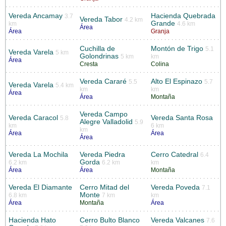
Vereda Ancamay
Hacienda Quebrada
3.7
Vereda Tabor
4.2 km
Grande
km
4.6 km
Área
Área
Granja
Cuchilla de
Montón de Trigo
5.1
Vereda Varela
5 km
Golondrinas
5 km
km
Área
Cresta
Colina
Vereda Cararé
Alto El Espinazo
5.5
5.7
Vereda Varela
5.4 km
km
km
Área
Área
Montaña
Vereda Campo
Vereda Caracol
Vereda Santa Rosa
5.8
Alegre Valladolid
5.9
km
6 km
km
Área
Área
Área
Vereda La Mochila
Vereda Piedra
Cerro Catedral
6.4
Gorda
6.2 km
6.2 km
km
Área
Área
Montaña
Vereda El Diamante
Cerro Mitad del
Vereda Poveda
7.1
Monte
6.8 km
7 km
km
Área
Montaña
Área
Hacienda Hato
Cerro Bulto Blanco
Vereda Valcanes
7.6