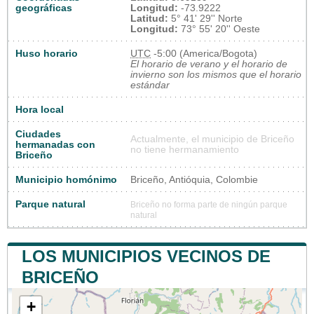
geográficas
Longitud:
-73.9222
Latitud:
5° 41' 29'' Norte
Longitud:
73° 55' 20'' Oeste
Huso horario
UTC
-5:00 (America/Bogota)
El horario de verano y el horario de
invierno son los mismos que el horario
estándar
Hora local
Ciudades
Actualmente, el municipio de Briceño
hermanadas con
no tiene hermanamiento
Briceño
Municipio homónimo
Briceño, Antióquia, Colombie
Parque natural
Briceño no forma parte de ningún parque
natural
LOS MUNICIPIOS VECINOS DE
BRICEÑO
+