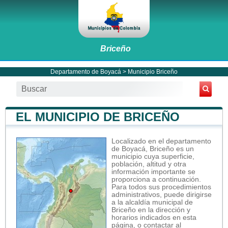
Briceño
Departamento de Boyacá
>
Municipio Briceño
EL MUNICIPIO DE BRICEÑO
Localizado en el departamento
de Boyacá, Briceño es un
municipio cuya superficie,
población, altitud y otra
información importante se
proporciona a continuación.
Para todos sus procedimientos
administrativos, puede dirigirse
a la alcaldía municipal de
Briceño en la dirección y
horarios indicados en esta
página, o contactar al