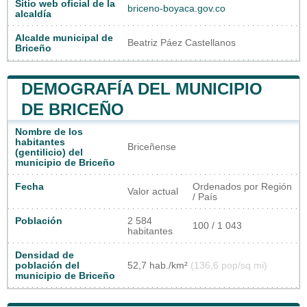
Sitio web oficial de la
briceno-boyaca.gov.co
alcaldía
Alcalde municipal de
Beatriz Páez Castellanos
Briceño
DEMOGRAFÍA DEL MUNICIPIO
DE BRICEÑO
Nombre de los
habitantes
Briceñense
(gentilicio) del
municipio de Briceño
Fecha
Ordenados por Región
Valor actual
/ País
Población
2 584
100 / 1 043
habitantes
Densidad de
población del
52,7 hab./km²
(136,6 pop/sq mi)
municipio de Briceño