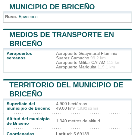
MUNICIPIO DE BRICEÑO
Ruso:
Брисеньо
MEDIOS DE TRANSPORTE EN
BRICEÑO
Aeropuertos
Aeropuerto Guaymaral Flaminio
cercanos
Suarez Camacho
99.2 km
Aeropuerto Militar CATAM
113 km
Aeropuerto Mariquita
119.1 km
TERRITORIO DEL MUNICIPIO DE
BRICEÑO
Superficie del
4 900 hectáreas
municipio de Briceño
49,00 km²
(18,92 sq mi)
Altitud del municipio
1 340 metros de altitud
de Briceño
Coordenadas
Latitud:
5.69139