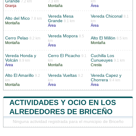
Grande
7.2 km
7.3 km
km
Granja
Montaña
Área
Vereda Mesa
Vereda Chiconal
8.1
Alto del Mico
7.8 km
Grande
8.1 km
km
Montaña
Área
Área
Vereda Mopora
8.5
Cerro Pelao
Alto El Millón
8.2 km
8.5 km
km
Montaña
Montaña
Área
Vereda Honda y
Cerro El Picacho
Cuchilla Los
9.1
Volcán
Cunueuyes
8.9 km
km
9.1 km
Área
Montaña
Cresta
Alto El Amarillo
Vereda Vueltas
Vereda Capez y
9.2
9.2
Chorrera
km
km
9.4 km
Montaña
Área
Área
ACTIVIDADES Y OCIO EN LOS
ALREDEDORES DE BRICEÑO
Ninguna actividad registrada para el municipio de Briceño