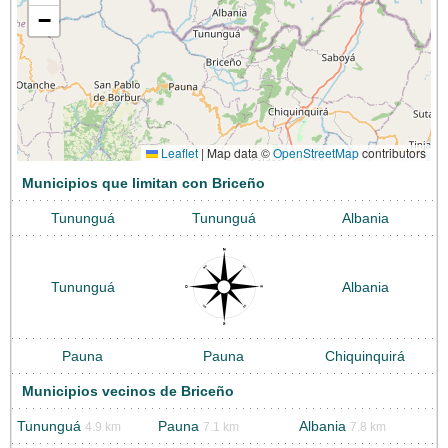
−
Leaflet
|
Map data ©
OpenStreetMap
contributors
Municipios que limitan con Briceño
Tununguá
Tununguá
Albania
Tununguá
Albania
Pauna
Pauna
Chiquinquirá
Municipios vecinos de Briceño
Tununguá
Pauna
Albania
4.9 km
7.1 km
7.8 km